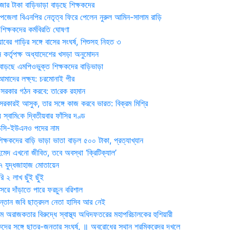
জার টাকা বাড়িভাড়া বাড়ছে শিক্ষকদের
জেলা বিএনপির নেতৃত্ব ফিরে পেলেন নুরুল আমিন-সালাম রাড়ি
িক্ষকদের কর্মবিরতি ঘোষণা
যাবের গাড়ির সঙ্গে বাসের সংঘর্ষ, শিশুসহ নিহত ৩
 কর্তৃপক্ষ অধ্যাদেশের খসড়া অনুমোদন
াড়ছে এমপিওভুক্ত শিক্ষকদের বাড়িভাড়া
দের লক্ষ্য: চরমোনাই পীর
সরকার গঠন করবে: তা‌রেক রহমান
সরকারই আসুক, তার সঙ্গে কাজ করবে ভারত: বিক্রম মিশ্রি
য় স্বা‌মি‌কে দ্বিতীয়বার ফাঁসির দণ্ড
ডিসি-ইউএনও পদের নাম
ক্ষকদের বাড়ি ভাড়া ভাতা বাড়ল ৫০০ টাকা, প্রত্যাখ্যান
দ এখনো জীবিত, তবে অবস্থা ‘ক্রিটিক্যাল’
৭ যুদ্ধজাহাজ মোতায়েন
 ২ লাখ ছুঁই ছুঁই
রে দাঁড়াতে পারে ফরচুন বরিশাল
সন্তান জবি ছাত্রদল নেতা হাসিব আর নেই
 অরাজকতার বিরুদ্ধে স্বাস্থ্য অধিদফতরের মহাপরিচালকের হুশিয়ারী
কদের সঙ্গে ছাত্র-জনতার সংঘর্ষ, ॥ অবরোধের স্থান শ্রমিকরেদর দখলে