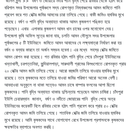
জলিল মুন্সী >> বর্ষণ ও জোয়ারে নদীর পানি বৃদ্ধি পেয়ে রবিবার থেকে হঠাৎ করে
বরিশাল সদর উপজেলার পূর্বাঞ্চলে সদ্য রোপণকৃত নিম্নাঞ্চলের আমন জমিতে পানি
প্রবেশ করে শত হেক্টর জমির আমনের চারা তলিয়ে গেছে। বাকী জমিও হুমকির মুখে
রয়েছে। বর্ষণ ও পানি বৃদ্ধি অব্যাহত থাকায় আমন কৃষকগণ শঙ্কিত হয়ে
পড়েছেন। এবার এলাকার কৃষকগণ আমন ধান চাষের ওপর মনোযোগ দেয়।
উপজেলা কৃষি অফিস সূত্রে জানা যায়, চলতি আমন মৌসুমে সদর উপজেলার
পূর্বাঞ্চলের ৫ টি ইউনিয়নে জমিতে আমন আবাদের যে লক্ষ্যমাত্রা নির্ধারণ করা হয়
বর্ষন ও বন্যার কারনে তা অর্জন সম্ভব হবেনা। এর মধ্যে সহস্র হেক্টর জমিতে
আমন রোপন করা হয়েছে। গত রবিবার হঠাৎ পানি বৃদ্ধি পেয়ে চাঁদপুরা ইউনিয়নের
খন্তাখালী, চরপত্তনিয়া, কুন্দিয়ালপাড়া, সারুথালী গ্রামের বিলগুলোতে রোপনকৃত প্রায়
২০ হেক্টর আমন জমি তলিয়ে গেছে। আরো বহুজমি তলিয়ে যাওয়ার হুমকির মুখে
রয়েছে। তবে কৃষকদের মতে তলিয়ে যাওয়া জমির পরিমাণ আরো অনেক বেশী।
আবহাওয়া অনুকূলে না থাকা সত্যেও আমন চাষে বাম্পার ফলনের আশা ছিলো
কৃষকদের। পানি বৃদ্ধি অব্যাহত থাকায় দুশ্চিন্তায় পড়েছেন আমন চাষিরা। চাঁদপুরা
ইউপি চেয়ারম্যান জানান, বর্ষণ ও নদীতে জোয়ারের পানি বৃদ্ধি পেয়ে অত্র
ইউনিয়নের কয়েকটি বিলে রবিবার থেকে হঠাৎ পানি প্রবেশ করে প্রায় ৫০ হেক্টর
রোপনকৃত আমন জমি তলিয়ে গেছে। শতাধিক হেক্টর জমি তলিয়ে যাওয়ার হুমকির
মুখে রয়েছে। আমি কৃষকদের সাথে যোগাযোগ রেখে উপজেলা প্রশাসনকে কৃষকদের
ক্ষয়ক্ষতির ব্যাপারে অবগত করছি।