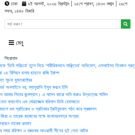
ঢাকা
৯ই আগস্ট, ২০২৬ খ্রিস্টাব্দ | ২৫শে শ্রাবণ, ১৪৩৩ বঙ্গাব্দ | ২৬শে
সফর, ১৪৪৮ হিজরি
মেনু
শিরোনাম
মকে ‘ডিবি পরিচয়ে’ তুলে নিয়ে ‘শারীরিকভাবে লাঞ্ছিতের’ অভিযোগ, এসআইসহ তিনজন প্রত্
া ২৪ বিলিয়ন ডলার ছাড়তে রাজি ট্রাম্প
 সূচনা যুক্তরাষ্ট্রের
র্ড অনলাইনে নয়, ম্যানুয়ালি ইস্যু করবে ইসি
 আমার পিতার জন্মস্থান। এ আসন কারো দাবি করাও উদ্ধত্বের শামিল
তা ক্যাপ্টেন এম মোয়াজ্জেম বরিশাল ডিবি হেফাজতে
াগে গুম প্রতিরোধ ও প্রতিকার ট্রাইব্যুনাল গঠন করে প্রজ্ঞাপন
া জিয়া ও তারেক রহমানের পক্ষে মনোনয়নপত্র সংগ্রহ
িরছেন তারেক রহমান
র সময় ব‌রিশাল ও বরগুনার আওয়ামী লীগের দুই নেতা আটক