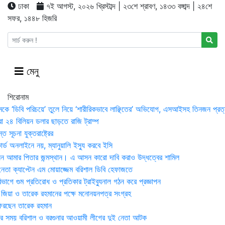
ঢাকা
৭ই আগস্ট, ২০২৬ খ্রিস্টাব্দ | ২৩শে শ্রাবণ, ১৪৩৩ বঙ্গাব্দ | ২৪শে
সফর, ১৪৪৮ হিজরি
মেনু
শিরোনাম
মকে ‘ডিবি পরিচয়ে’ তুলে নিয়ে ‘শারীরিকভাবে লাঞ্ছিতের’ অভিযোগ, এসআইসহ তিনজন প্রত্
া ২৪ বিলিয়ন ডলার ছাড়তে রাজি ট্রাম্প
 সূচনা যুক্তরাষ্ট্রের
র্ড অনলাইনে নয়, ম্যানুয়ালি ইস্যু করবে ইসি
 আমার পিতার জন্মস্থান। এ আসন কারো দাবি করাও উদ্ধত্বের শামিল
তা ক্যাপ্টেন এম মোয়াজ্জেম বরিশাল ডিবি হেফাজতে
াগে গুম প্রতিরোধ ও প্রতিকার ট্রাইব্যুনাল গঠন করে প্রজ্ঞাপন
া জিয়া ও তারেক রহমানের পক্ষে মনোনয়নপত্র সংগ্রহ
িরছেন তারেক রহমান
র সময় ব‌রিশাল ও বরগুনার আওয়ামী লীগের দুই নেতা আটক