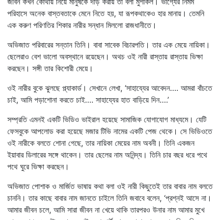
জীবন কখন কোথায় নিয়ে মানুষকে দাঁড় করায় তা বলা মুশকিল। ভাগ্যের নির্মম
পরিহাসে অনেক বাস্তবতাকে মেনে নিতে হয়, যা রূপকথাকেও হার মানায়। তেমনি
এক করুণ পরিণতির শিকার নারীর সন্ধান মিললো রাজধানীতে।
অভিজাত পরিবারের সন্তান তিনি। বাবা সাবেক বিচারপতি। তার এক মেয়ে নায়িকা।
ছেলেরাও বেশ ভালো অবস্থানে রয়েছেন। অথচ ওই নারী রাস্তায় রাস্তায় ভিক্ষা
করছেন। সঙ্গী তার কিশোরী মেয়ে।
ওই নারীর বুকে ঝুলছে প্ল্যাকার্ড। সেখানে লেখা, ‘সাহায্যের আবেদন…. আমরা বাঁচতে
চাই, আমি পড়াশোনা করতে চাই…. সাহায্যের হাত বাড়িয়ে দিন….’
সম্প্রতি এমনই একটি ভিডিও ভাইরাল হয়েছে সামাজিক যোগাযোগ মাধ্যমে। যেটি
ফেসবুকে আপলোড করা হয়েছে মজার টিভি নামের একটি পেজ থেকে। সে ভিডিওতে
ওই নারীকে বলতে শোনা গেছে, তার নায়িকা মেয়ের নাম অবনী। তিনি একজন
ইয়াবার ডিলারের সঙ্গে থাকেন। তার ছেলের নাম অনিন্দ্য। তিনি চার বছর ধরে পথে
পথে ঘুরে ভিক্ষা করছেন।
অভিজাত পোশাক ও মার্জিত ভাষায় কথা বলা ওই নারী কিছুতেই তার বাবার নাম বলতে
চাননি। তার কাছে বাবার নাম জানতে চাইলে তিনি জবাবে বলেন, ‘প্রশ্নই আসে না।
আমার জীবন চলে, আমি সারা জীবন না খেয়ে থাকি তারপরও উনার নাম আমার মুখে