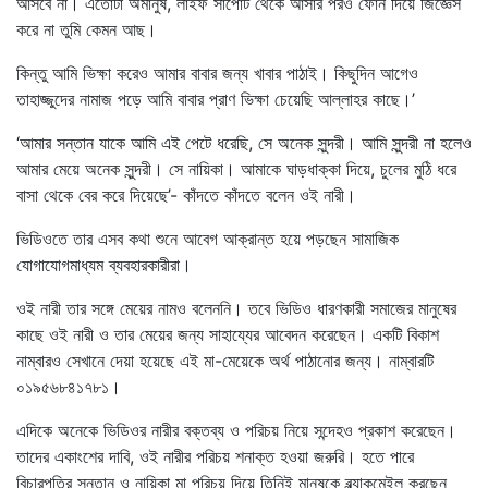
আসবে না। এতোটা অমানুষ, লাইফ সাপোর্ট থেকে আসার পরও ফোন দিয়ে জিজ্ঞেস
করে না তুমি কেমন আছ।
কিন্তু আমি ভিক্ষা করেও আমার বাবার জন্য খাবার পাঠাই। কিছুদিন আগেও
তাহাজ্জুদের নামাজ পড়ে আমি বাবার প্রাণ ভিক্ষা চেয়েছি আল্লাহর কাছে।’
‘আমার সন্তান যাকে আমি এই পেটে ধরেছি, সে অনেক সুন্দরী। আমি সুন্দরী না হলেও
আমার মেয়ে অনেক সুন্দরী। সে নায়িকা। আমাকে ঘাড়ধাক্কা দিয়ে, চুলের মুঠি ধরে
বাসা থেকে বের করে দিয়েছে’- কাঁদতে কাঁদতে বলেন ওই নারী।
ভিডিওতে তার এসব কথা শুনে আবেগ আক্রান্ত হয়ে পড়ছেন সামাজিক
যোগাযোগমাধ্যম ব্যবহারকারীরা।
ওই নারী তার সঙ্গে মেয়ের নামও বলেননি। তবে ভিডিও ধারণকারী সমাজের মানুষের
কাছে ওই নারী ও তার মেয়ের জন্য সাহায্যের আবেদন করেছেন। একটি বিকাশ
নাম্বারও সেখানে দেয়া হয়েছে এই মা-মেয়েকে অর্থ পাঠানোর জন্য। নাম্বারটি
০১৯৫৬৮৪১৭৮১।
এদিকে অনেকে ভিডিওর নারীর বক্তব্য ও পরিচয় নিয়ে সন্দেহও প্রকাশ করেছেন।
তাদের একাংশের দাবি, ওই নারীর পরিচয় শনাক্ত হওয়া জরুরি। হতে পারে
বিচারপতির সন্তান ও নায়িকা মা পরিচয় দিয়ে তিনিই মানুষকে ব্ল্যাকমেইল করছেন