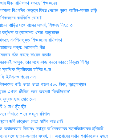
জার টাকা বাড়িভাড়া বাড়ছে শিক্ষকদের
জেলা বিএনপির নেতৃত্ব ফিরে পেলেন নুরুল আমিন-সালাম রাড়ি
িক্ষকদের কর্মবিরতি ঘোষণা
যাবের গাড়ির সঙ্গে বাসের সংঘর্ষ, শিশুসহ নিহত ৩
 কর্তৃপক্ষ অধ্যাদেশের খসড়া অনুমোদন
াড়ছে এমপিওভুক্ত শিক্ষকদের বাড়িভাড়া
দের লক্ষ্য: চরমোনাই পীর
সরকার গঠন করবে: তা‌রেক রহমান
সরকারই আসুক, তার সঙ্গে কাজ করবে ভারত: বিক্রম মিশ্রি
য় স্বা‌মি‌কে দ্বিতীয়বার ফাঁসির দণ্ড
ডিসি-ইউএনও পদের নাম
ক্ষকদের বাড়ি ভাড়া ভাতা বাড়ল ৫০০ টাকা, প্রত্যাখ্যান
দ এখনো জীবিত, তবে অবস্থা ‘ক্রিটিক্যাল’
৭ যুদ্ধজাহাজ মোতায়েন
 ২ লাখ ছুঁই ছুঁই
রে দাঁড়াতে পারে ফরচুন বরিশাল
সন্তান জবি ছাত্রদল নেতা হাসিব আর নেই
 অরাজকতার বিরুদ্ধে স্বাস্থ্য অধিদফতরের মহাপরিচালকের হুশিয়ারী
কদের সঙ্গে ছাত্র-জনতার সংঘর্ষ, ॥ অবরোধের স্থান শ্রমিকরেদর দখলে