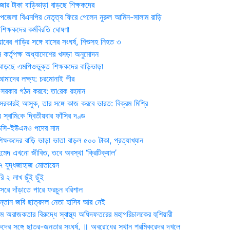
জার টাকা বাড়িভাড়া বাড়ছে শিক্ষকদের
জেলা বিএনপির নেতৃত্ব ফিরে পেলেন নুরুল আমিন-সালাম রাড়ি
িক্ষকদের কর্মবিরতি ঘোষণা
যাবের গাড়ির সঙ্গে বাসের সংঘর্ষ, শিশুসহ নিহত ৩
 কর্তৃপক্ষ অধ্যাদেশের খসড়া অনুমোদন
াড়ছে এমপিওভুক্ত শিক্ষকদের বাড়িভাড়া
দের লক্ষ্য: চরমোনাই পীর
সরকার গঠন করবে: তা‌রেক রহমান
সরকারই আসুক, তার সঙ্গে কাজ করবে ভারত: বিক্রম মিশ্রি
য় স্বা‌মি‌কে দ্বিতীয়বার ফাঁসির দণ্ড
ডিসি-ইউএনও পদের নাম
ক্ষকদের বাড়ি ভাড়া ভাতা বাড়ল ৫০০ টাকা, প্রত্যাখ্যান
দ এখনো জীবিত, তবে অবস্থা ‘ক্রিটিক্যাল’
৭ যুদ্ধজাহাজ মোতায়েন
 ২ লাখ ছুঁই ছুঁই
রে দাঁড়াতে পারে ফরচুন বরিশাল
সন্তান জবি ছাত্রদল নেতা হাসিব আর নেই
 অরাজকতার বিরুদ্ধে স্বাস্থ্য অধিদফতরের মহাপরিচালকের হুশিয়ারী
কদের সঙ্গে ছাত্র-জনতার সংঘর্ষ, ॥ অবরোধের স্থান শ্রমিকরেদর দখলে