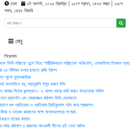
ঢাকা
৯ই আগস্ট, ২০২৬ খ্রিস্টাব্দ | ২৫শে শ্রাবণ, ১৪৩৩ বঙ্গাব্দ | ২৬শে
সফর, ১৪৪৮ হিজরি
মেনু
শিরোনাম
মকে ‘ডিবি পরিচয়ে’ তুলে নিয়ে ‘শারীরিকভাবে লাঞ্ছিতের’ অভিযোগ, এসআইসহ তিনজন প্রত্
া ২৪ বিলিয়ন ডলার ছাড়তে রাজি ট্রাম্প
 সূচনা যুক্তরাষ্ট্রের
র্ড অনলাইনে নয়, ম্যানুয়ালি ইস্যু করবে ইসি
 আমার পিতার জন্মস্থান। এ আসন কারো দাবি করাও উদ্ধত্বের শামিল
তা ক্যাপ্টেন এম মোয়াজ্জেম বরিশাল ডিবি হেফাজতে
াগে গুম প্রতিরোধ ও প্রতিকার ট্রাইব্যুনাল গঠন করে প্রজ্ঞাপন
া জিয়া ও তারেক রহমানের পক্ষে মনোনয়নপত্র সংগ্রহ
িরছেন তারেক রহমান
র সময় ব‌রিশাল ও বরগুনার আওয়ামী লীগের দুই নেতা আটক