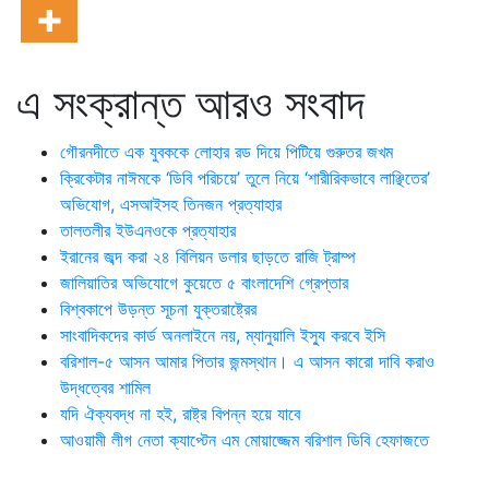
এ সংক্রান্ত আরও সংবাদ
গৌরনদীতে এক যুবককে লোহার রড দিয়ে পিটিয়ে গুরুতর জখম
ক্রিকেটার নাঈমকে ‘ডিবি পরিচয়ে’ তুলে নিয়ে ‘শারীরিকভাবে লাঞ্ছিতের’
অভিযোগ, এসআইসহ তিনজন প্রত্যাহার
তালতলীর ইউএনওকে প্রত্যাহার
ইরানের জব্দ করা ২৪ বিলিয়ন ডলার ছাড়তে রাজি ট্রাম্প
জালিয়াতির অভিযোগে কুয়েতে ৫ বাংলাদেশি গ্রেপ্তার
বিশ্বকাপে উড়ন্ত সূচনা যুক্তরাষ্ট্রের
সাংবাদিকদের কার্ড অনলাইনে নয়, ম্যানুয়ালি ইস্যু করবে ইসি
বরিশাল-৫ আসন আমার পিতার জন্মস্থান। এ আসন কারো দাবি করাও
উদ্ধত্বের শামিল
যদি ঐক্যবদ্ধ না হই, রাষ্ট্র বিপন্ন হয়ে যাবে
আওয়ামী লীগ নেতা ক্যাপ্টেন এম মোয়াজ্জেম বরিশাল ডিবি হেফাজতে