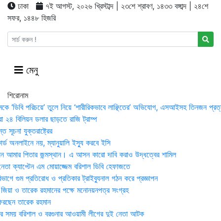
ঢাকা
৭ই আগস্ট, ২০২৬ খ্রিস্টাব্দ | ২৩শে শ্রাবণ, ১৪৩৩ বঙ্গাব্দ | ২৪শে
সফর, ১৪৪৮ হিজরি
মেনু
শিরোনাম
মকে ‘ডিবি পরিচয়ে’ তুলে নিয়ে ‘শারীরিকভাবে লাঞ্ছিতের’ অভিযোগ, এসআইসহ তিনজন প্রত্
া ২৪ বিলিয়ন ডলার ছাড়তে রাজি ট্রাম্প
 সূচনা যুক্তরাষ্ট্রের
র্ড অনলাইনে নয়, ম্যানুয়ালি ইস্যু করবে ইসি
 আমার পিতার জন্মস্থান। এ আসন কারো দাবি করাও উদ্ধত্বের শামিল
তা ক্যাপ্টেন এম মোয়াজ্জেম বরিশাল ডিবি হেফাজতে
াগে গুম প্রতিরোধ ও প্রতিকার ট্রাইব্যুনাল গঠন করে প্রজ্ঞাপন
া জিয়া ও তারেক রহমানের পক্ষে মনোনয়নপত্র সংগ্রহ
িরছেন তারেক রহমান
র সময় ব‌রিশাল ও বরগুনার আওয়ামী লীগের দুই নেতা আটক