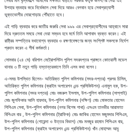
সেবার মান বৃদ্ধিকল্পে আমাদের সক্ষমতা বাড়াতে সরকার কর্তৃক জনগণের দেয়া এই
উপহার ব্যবহার করে নির্ভেজাল সেবা দিয়ে আরও বেগবান হয়ে সেবাপ্রত্যাশী
ভুক্তভোগীর দোরগোড়ায় পৌঁছাতে হবে।
এই গাড়ি ব্যবহার করে জাতীয় জরুরি সেবা ৯৯৯ এর সেবাপ্রত্যাশীদের আহ্বানে সারা
দিয়ে দ্রুততম সময়ে সেবা দেয়া সম্ভব হবে মর্মে তিনি আশাবাদ ব্যক্ত করেন। এই
রাষ্ট্রিয় সম্পত্তির যথাযোগ্য ব্যবহার ও রক্ষণাবেক্ষণের জন্য সংশ্লিষ্ট সকলকে নির্দেশ
প্রদান করেন এ শীর্ষ কর্মকর্তা।
সোমবার (২৪ মে) বরিশাল মেট্রোপলিটন পুলিশ সদরদপ্তর প্রাঙ্গনে কোতয়ালী মডেল
থানায় ৩ টি নতুন গাড়ি হস্তান্তরকালে তিনি এসব কথা বলেন।
এ-সময় উপস্থিত ছিলেন- অতিরিক্ত পুলিশ কমিশনার (সদর-দপ্তর) প্রলয় চিসিম,
অতিরিক্ত পুলিশ কমিশনার (ক্রাইম অপারেশন এন্ড প্রসিকিউশন) এনামুল হক, উপ-
পুলিশ কমিশনার (সদর দপ্তর) মোঃ নজরুল ইসলাম, উপ-পুলিশ কমিশনার (সাপ্লাই)
মোঃ জুলফিকার আলি হায়দার, উপ-পুলিশ কমিশনার (দক্ষিণ) মোঃ মোকতার হোসেন
পিপিএম সেবা, উপ-পুলিশ কমিশনার (নগর বিশেষ শাখা) এসএম তানভীর আরাফাত
বিপিএম বার , উপ-পুলিশ কমিশনার (ট্রাফিক) মোঃ জাকির হোসেন মজুমদার পিপিএম,
উপ-পুলিশ কমিশনার (গোয়েন্দা ও উত্তর বিভাগ) মোঃ মনজুর রহমান পিপিএম বার,
উপ-পুলিশ কমিশনার (ক্রাইম অপারেশন এন্ড প্রসিকিউশন) খাঁন মোহাম্মদ আবু