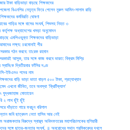
জার টাকা বাড়িভাড়া বাড়ছে শিক্ষকদের
জেলা বিএনপির নেতৃত্ব ফিরে পেলেন নুরুল আমিন-সালাম রাড়ি
িক্ষকদের কর্মবিরতি ঘোষণা
যাবের গাড়ির সঙ্গে বাসের সংঘর্ষ, শিশুসহ নিহত ৩
 কর্তৃপক্ষ অধ্যাদেশের খসড়া অনুমোদন
াড়ছে এমপিওভুক্ত শিক্ষকদের বাড়িভাড়া
দের লক্ষ্য: চরমোনাই পীর
সরকার গঠন করবে: তা‌রেক রহমান
সরকারই আসুক, তার সঙ্গে কাজ করবে ভারত: বিক্রম মিশ্রি
য় স্বা‌মি‌কে দ্বিতীয়বার ফাঁসির দণ্ড
ডিসি-ইউএনও পদের নাম
ক্ষকদের বাড়ি ভাড়া ভাতা বাড়ল ৫০০ টাকা, প্রত্যাখ্যান
দ এখনো জীবিত, তবে অবস্থা ‘ক্রিটিক্যাল’
৭ যুদ্ধজাহাজ মোতায়েন
 ২ লাখ ছুঁই ছুঁই
রে দাঁড়াতে পারে ফরচুন বরিশাল
সন্তান জবি ছাত্রদল নেতা হাসিব আর নেই
 অরাজকতার বিরুদ্ধে স্বাস্থ্য অধিদফতরের মহাপরিচালকের হুশিয়ারী
কদের সঙ্গে ছাত্র-জনতার সংঘর্ষ, ॥ অবরোধের স্থান শ্রমিকরেদর দখলে