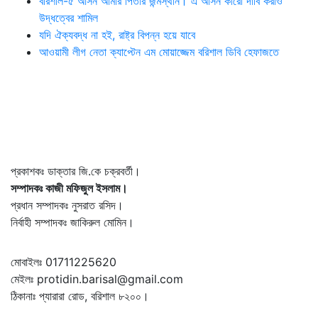
বরিশাল-৫ আসন আমার পিতার জন্মস্থান। এ আসন কারো দাবি করাও
উদ্ধত্বের শামিল
যদি ঐক্যবদ্ধ না হই, রাষ্ট্র বিপন্ন হয়ে যাবে
আওয়ামী লীগ নেতা ক্যাপ্টেন এম মোয়াজ্জেম বরিশাল ডিবি হেফাজতে
প্রকাশকঃ ডাক্তার জি.কে চক্রবর্তী।
সম্পাদকঃ কাজী মফিজুল ইসলাম।
প্রধান সম্পাদকঃ নুসরাত রসিদ।
নির্বাহী সম্পাদকঃ জাকিরুল মোমিন।
মোবাইলঃ 01711225620
মেইলঃ protidin.barisal@gmail.com
ঠিকানাঃ প্যারারা রোড, বরিশাল ৮২০০।