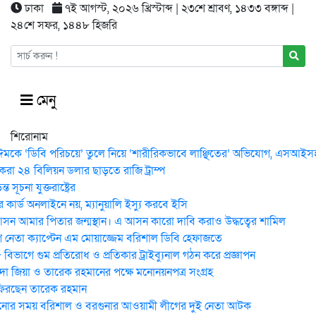
ঢাকা
৭ই আগস্ট, ২০২৬ খ্রিস্টাব্দ | ২৩শে শ্রাবণ, ১৪৩৩ বঙ্গাব্দ |
২৪শে সফর, ১৪৪৮ হিজরি
মেনু
শিরোনাম
ঈমকে ‘ডিবি পরিচয়ে’ তুলে নিয়ে ‘শারীরিকভাবে লাঞ্ছিতের’ অভিযোগ, এসআইসহ 
করা ২৪ বিলিয়ন ডলার ছাড়তে রাজি ট্রাম্প
 সূচনা যুক্তরাষ্ট্রের
কার্ড অনলাইনে নয়, ম্যানুয়ালি ইস্যু করবে ইসি
ন আমার পিতার জন্মস্থান। এ আসন কারো দাবি করাও উদ্ধত্বের শামিল
নেতা ক্যাপ্টেন এম মোয়াজ্জেম বরিশাল ডিবি হেফাজতে
িভাগে গুম প্রতিরোধ ও প্রতিকার ট্রাইব্যুনাল গঠন করে প্রজ্ঞাপন
েদা জিয়া ও তারেক রহমানের পক্ষে মনোনয়নপত্র সংগ্রহ
ফিরছেন তারেক রহমান
োর সময় ব‌রিশাল ও বরগুনার আওয়ামী লীগের দুই নেতা আটক