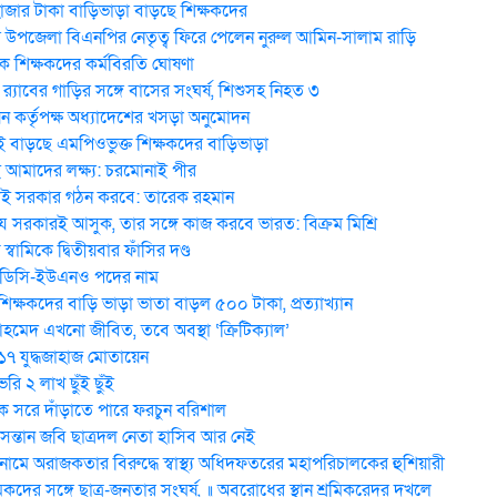
হাজার টাকা বাড়িভাড়া বাড়ছে শিক্ষকদের
উপজেলা বিএনপির নেতৃত্ব ফিরে পেলেন নুরুল আমিন-সালাম রাড়ি
 শিক্ষকদের কর্মবিরতি ঘোষণা
র‍্যাবের গাড়ির সঙ্গে বাসের সংঘর্ষ, শিশুসহ নিহত ৩
ন কর্তৃপক্ষ অধ্যাদেশের খসড়া অনুমোদন
 বাড়ছে এমপিওভুক্ত শিক্ষকদের বাড়িভাড়া
মাদের লক্ষ্য: চরমোনাই পীর
ই সরকার গঠন করবে: তা‌রেক রহমান
 সরকারই আসুক, তার সঙ্গে কাজ করবে ভারত: বিক্রম মিশ্রি
য় স্বা‌মি‌কে দ্বিতীয়বার ফাঁসির দণ্ড
 ডিসি-ইউএনও পদের নাম
িক্ষকদের বাড়ি ভাড়া ভাতা বাড়ল ৫০০ টাকা, প্রত্যাখ্যান
েদ এখনো জীবিত, তবে অবস্থা ‘ক্রিটিক্যাল’
 ১৭ যুদ্ধজাহাজ মোতায়েন
ি ২ লাখ ছুঁই ছুঁই
 সরে দাঁড়াতে পারে ফরচুন বরিশাল
 সন্তান জবি ছাত্রদল নেতা হাসিব আর নেই
মে অরাজকতার বিরুদ্ধে স্বাস্থ্য অধিদফতরের মহাপরিচালকের হুশিয়ারী
িকদের সঙ্গে ছাত্র-জনতার সংঘর্ষ, ॥ অবরোধের স্থান শ্রমিকরেদর দখলে