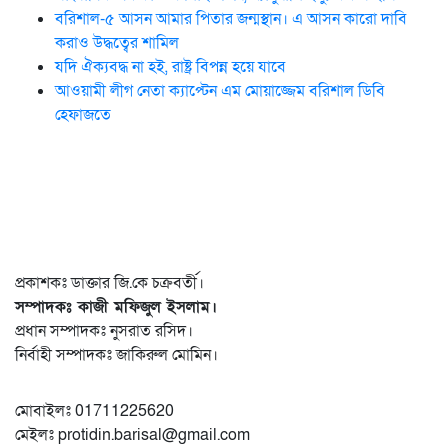
বরিশাল-৫ আসন আমার পিতার জন্মস্থান। এ আসন কারো দাবি
করাও উদ্ধত্বের শামিল
যদি ঐক্যবদ্ধ না হই, রাষ্ট্র বিপন্ন হয়ে যাবে
আওয়ামী লীগ নেতা ক্যাপ্টেন এম মোয়াজ্জেম বরিশাল ডিবি
হেফাজতে
প্রকাশকঃ ডাক্তার জি.কে চক্রবর্তী।
সম্পাদকঃ কাজী মফিজুল ইসলাম।
প্রধান সম্পাদকঃ নুসরাত রসিদ।
নির্বাহী সম্পাদকঃ জাকিরুল মোমিন।
মোবাইলঃ 01711225620
মেইলঃ protidin.barisal@gmail.com