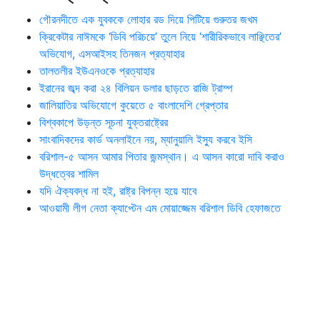
গৌরনদীতে এক যুবককে লোহার রড দিয়ে পিটিয়ে গুরুতর জখম
ক্রিকেটার নাঈমকে ‘ডিবি পরিচয়ে’ তুলে নিয়ে ‘শারীরিকভাবে লাঞ্ছিতের’
অভিযোগ, এসআইসহ তিনজন প্রত্যাহার
তালতলীর ইউএনওকে প্রত্যাহার
ইরানের জব্দ করা ২৪ বিলিয়ন ডলার ছাড়তে রাজি ট্রাম্প
জালিয়াতির অভিযোগে কুয়েতে ৫ বাংলাদেশি গ্রেপ্তার
বিশ্বকাপে উড়ন্ত সূচনা যুক্তরাষ্ট্রের
সাংবাদিকদের কার্ড অনলাইনে নয়, ম্যানুয়ালি ইস্যু করবে ইসি
বরিশাল-৫ আসন আমার পিতার জন্মস্থান। এ আসন কারো দাবি করাও
উদ্ধত্বের শামিল
যদি ঐক্যবদ্ধ না হই, রাষ্ট্র বিপন্ন হয়ে যাবে
আওয়ামী লীগ নেতা ক্যাপ্টেন এম মোয়াজ্জেম বরিশাল ডিবি হেফাজতে