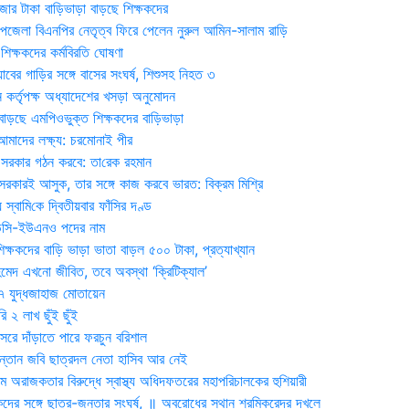
জার টাকা বাড়িভাড়া বাড়ছে শিক্ষকদের
জেলা বিএনপির নেতৃত্ব ফিরে পেলেন নুরুল আমিন-সালাম রাড়ি
িক্ষকদের কর্মবিরতি ঘোষণা
যাবের গাড়ির সঙ্গে বাসের সংঘর্ষ, শিশুসহ নিহত ৩
 কর্তৃপক্ষ অধ্যাদেশের খসড়া অনুমোদন
াড়ছে এমপিওভুক্ত শিক্ষকদের বাড়িভাড়া
দের লক্ষ্য: চরমোনাই পীর
সরকার গঠন করবে: তা‌রেক রহমান
সরকারই আসুক, তার সঙ্গে কাজ করবে ভারত: বিক্রম মিশ্রি
য় স্বা‌মি‌কে দ্বিতীয়বার ফাঁসির দণ্ড
ডিসি-ইউএনও পদের নাম
ক্ষকদের বাড়ি ভাড়া ভাতা বাড়ল ৫০০ টাকা, প্রত্যাখ্যান
দ এখনো জীবিত, তবে অবস্থা ‘ক্রিটিক্যাল’
৭ যুদ্ধজাহাজ মোতায়েন
 ২ লাখ ছুঁই ছুঁই
রে দাঁড়াতে পারে ফরচুন বরিশাল
সন্তান জবি ছাত্রদল নেতা হাসিব আর নেই
 অরাজকতার বিরুদ্ধে স্বাস্থ্য অধিদফতরের মহাপরিচালকের হুশিয়ারী
কদের সঙ্গে ছাত্র-জনতার সংঘর্ষ, ॥ অবরোধের স্থান শ্রমিকরেদর দখলে