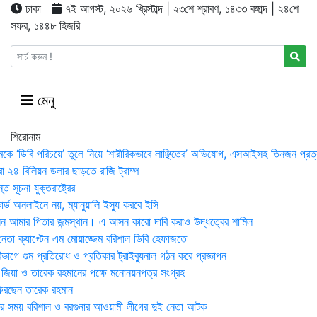
ঢাকা
৭ই আগস্ট, ২০২৬ খ্রিস্টাব্দ | ২৩শে শ্রাবণ, ১৪৩৩ বঙ্গাব্দ | ২৪শে
সফর, ১৪৪৮ হিজরি
মেনু
শিরোনাম
মকে ‘ডিবি পরিচয়ে’ তুলে নিয়ে ‘শারীরিকভাবে লাঞ্ছিতের’ অভিযোগ, এসআইসহ তিনজন প্রত্
া ২৪ বিলিয়ন ডলার ছাড়তে রাজি ট্রাম্প
 সূচনা যুক্তরাষ্ট্রের
র্ড অনলাইনে নয়, ম্যানুয়ালি ইস্যু করবে ইসি
 আমার পিতার জন্মস্থান। এ আসন কারো দাবি করাও উদ্ধত্বের শামিল
তা ক্যাপ্টেন এম মোয়াজ্জেম বরিশাল ডিবি হেফাজতে
াগে গুম প্রতিরোধ ও প্রতিকার ট্রাইব্যুনাল গঠন করে প্রজ্ঞাপন
া জিয়া ও তারেক রহমানের পক্ষে মনোনয়নপত্র সংগ্রহ
িরছেন তারেক রহমান
র সময় ব‌রিশাল ও বরগুনার আওয়ামী লীগের দুই নেতা আটক