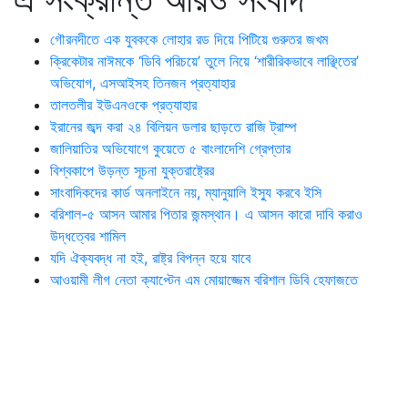
গৌরনদীতে এক যুবককে লোহার রড দিয়ে পিটিয়ে গুরুতর জখম
ক্রিকেটার নাঈমকে ‘ডিবি পরিচয়ে’ তুলে নিয়ে ‘শারীরিকভাবে লাঞ্ছিতের’
অভিযোগ, এসআইসহ তিনজন প্রত্যাহার
তালতলীর ইউএনওকে প্রত্যাহার
ইরানের জব্দ করা ২৪ বিলিয়ন ডলার ছাড়তে রাজি ট্রাম্প
জালিয়াতির অভিযোগে কুয়েতে ৫ বাংলাদেশি গ্রেপ্তার
বিশ্বকাপে উড়ন্ত সূচনা যুক্তরাষ্ট্রের
সাংবাদিকদের কার্ড অনলাইনে নয়, ম্যানুয়ালি ইস্যু করবে ইসি
বরিশাল-৫ আসন আমার পিতার জন্মস্থান। এ আসন কারো দাবি করাও
উদ্ধত্বের শামিল
যদি ঐক্যবদ্ধ না হই, রাষ্ট্র বিপন্ন হয়ে যাবে
আওয়ামী লীগ নেতা ক্যাপ্টেন এম মোয়াজ্জেম বরিশাল ডিবি হেফাজতে