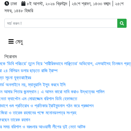
ঢাকা
৮ই আগস্ট, ২০২৬ খ্রিস্টাব্দ | ২৪শে শ্রাবণ, ১৪৩৩ বঙ্গাব্দ | ২৫শে
সফর, ১৪৪৮ হিজরি
মেনু
শিরোনাম
মকে ‘ডিবি পরিচয়ে’ তুলে নিয়ে ‘শারীরিকভাবে লাঞ্ছিতের’ অভিযোগ, এসআইসহ তিনজন প্রত্
া ২৪ বিলিয়ন ডলার ছাড়তে রাজি ট্রাম্প
 সূচনা যুক্তরাষ্ট্রের
র্ড অনলাইনে নয়, ম্যানুয়ালি ইস্যু করবে ইসি
 আমার পিতার জন্মস্থান। এ আসন কারো দাবি করাও উদ্ধত্বের শামিল
তা ক্যাপ্টেন এম মোয়াজ্জেম বরিশাল ডিবি হেফাজতে
াগে গুম প্রতিরোধ ও প্রতিকার ট্রাইব্যুনাল গঠন করে প্রজ্ঞাপন
া জিয়া ও তারেক রহমানের পক্ষে মনোনয়নপত্র সংগ্রহ
িরছেন তারেক রহমান
র সময় ব‌রিশাল ও বরগুনার আওয়ামী লীগের দুই নেতা আটক