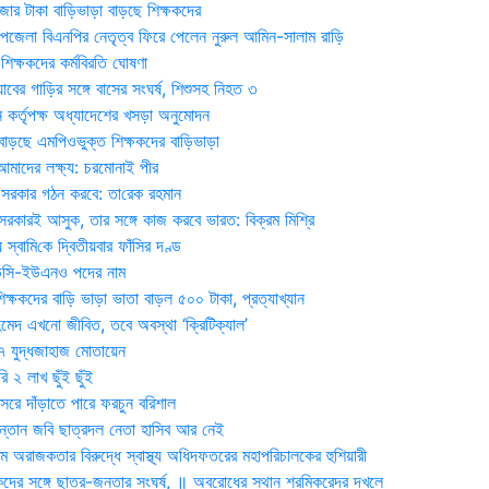
জার টাকা বাড়িভাড়া বাড়ছে শিক্ষকদের
জেলা বিএনপির নেতৃত্ব ফিরে পেলেন নুরুল আমিন-সালাম রাড়ি
িক্ষকদের কর্মবিরতি ঘোষণা
যাবের গাড়ির সঙ্গে বাসের সংঘর্ষ, শিশুসহ নিহত ৩
 কর্তৃপক্ষ অধ্যাদেশের খসড়া অনুমোদন
াড়ছে এমপিওভুক্ত শিক্ষকদের বাড়িভাড়া
দের লক্ষ্য: চরমোনাই পীর
সরকার গঠন করবে: তা‌রেক রহমান
সরকারই আসুক, তার সঙ্গে কাজ করবে ভারত: বিক্রম মিশ্রি
য় স্বা‌মি‌কে দ্বিতীয়বার ফাঁসির দণ্ড
ডিসি-ইউএনও পদের নাম
ক্ষকদের বাড়ি ভাড়া ভাতা বাড়ল ৫০০ টাকা, প্রত্যাখ্যান
দ এখনো জীবিত, তবে অবস্থা ‘ক্রিটিক্যাল’
৭ যুদ্ধজাহাজ মোতায়েন
 ২ লাখ ছুঁই ছুঁই
রে দাঁড়াতে পারে ফরচুন বরিশাল
সন্তান জবি ছাত্রদল নেতা হাসিব আর নেই
 অরাজকতার বিরুদ্ধে স্বাস্থ্য অধিদফতরের মহাপরিচালকের হুশিয়ারী
কদের সঙ্গে ছাত্র-জনতার সংঘর্ষ, ॥ অবরোধের স্থান শ্রমিকরেদর দখলে