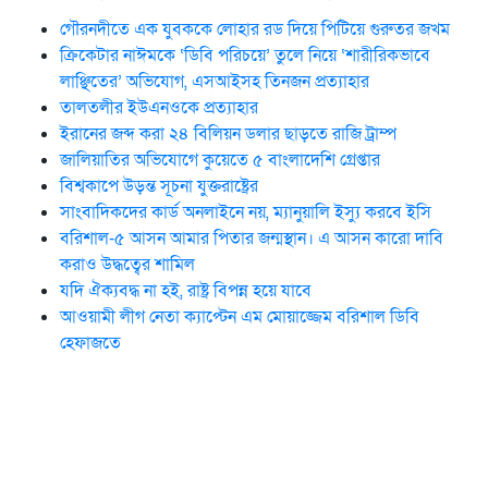
গৌরনদীতে এক যুবককে লোহার রড দিয়ে পিটিয়ে গুরুতর জখম
ক্রিকেটার নাঈমকে ‘ডিবি পরিচয়ে’ তুলে নিয়ে ‘শারীরিকভাবে
লাঞ্ছিতের’ অভিযোগ, এসআইসহ তিনজন প্রত্যাহার
তালতলীর ইউএনওকে প্রত্যাহার
ইরানের জব্দ করা ২৪ বিলিয়ন ডলার ছাড়তে রাজি ট্রাম্প
জালিয়াতির অভিযোগে কুয়েতে ৫ বাংলাদেশি গ্রেপ্তার
বিশ্বকাপে উড়ন্ত সূচনা যুক্তরাষ্ট্রের
সাংবাদিকদের কার্ড অনলাইনে নয়, ম্যানুয়ালি ইস্যু করবে ইসি
বরিশাল-৫ আসন আমার পিতার জন্মস্থান। এ আসন কারো দাবি
করাও উদ্ধত্বের শামিল
যদি ঐক্যবদ্ধ না হই, রাষ্ট্র বিপন্ন হয়ে যাবে
আওয়ামী লীগ নেতা ক্যাপ্টেন এম মোয়াজ্জেম বরিশাল ডিবি
হেফাজতে