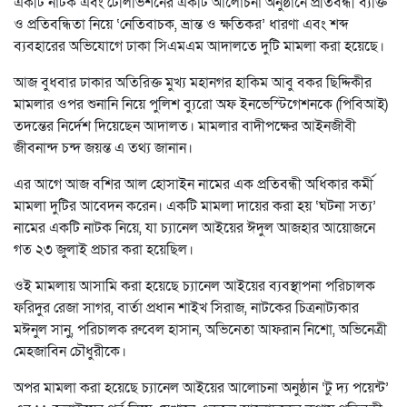
একটি নাটক এবং টেলিভিশনের একটি আলোচনা অনুষ্ঠানে প্রতিবন্ধী ব্যক্তি
ও প্রতিবন্ধিতা নিয়ে ‘নেতিবাচক, ভ্রান্ত ও ক্ষতিকর’ ধারণা এবং শব্দ
ব্যবহারের অভিযোগে ঢাকা সিএমএম আদালতে দুটি মামলা করা হয়েছে।
আজ বুধবার ঢাকার অতিরিক্ত মুখ্য মহানগর হাকিম আবু বকর ছিদ্দিকীর
মামলার ওপর শুনানি নিয়ে পুলিশ ব্যুরো অফ ইনভেস্টিগেশনকে (পিবিআই)
তদন্তের নির্দেশ দিয়েছেন আদালত। মামলার বাদীপক্ষের আইনজীবী
জীবনান্দ চন্দ জয়ন্ত এ তথ্য জানান।
এর আগে আজ বশির আল হোসাইন নামের এক প্রতিবন্ধী অধিকার কর্মী
মামলা দুটির আবেদন করেন। একটি মামলা দায়ের করা হয় ‘ঘটনা সত্য’
নামের একটি নাটক নিয়ে, যা চ্যানেল আইয়ের ঈদুল আজহার আয়োজনে
গত ২৩ জুলাই প্রচার করা হয়েছিল।
ওই মামলায় আসামি করা হয়েছে চ্যানেল আইয়ের ব্যবস্থাপনা পরিচালক
ফরিদুর রেজা সাগর, বার্তা প্রধান শাইখ সিরাজ, নাটকের চিত্রনাট্যকার
মঈনুল সানু, পরিচালক রুবেল হাসান, অভিনেতা আফরান নিশো, অভিনেত্রী
মেহজাবিন চৌধুরীকে।
অপর মামলা করা হয়েছে চ্যানেল আইয়ের আলোচনা অনুষ্ঠান ‘টু দ্য পয়েন্ট’