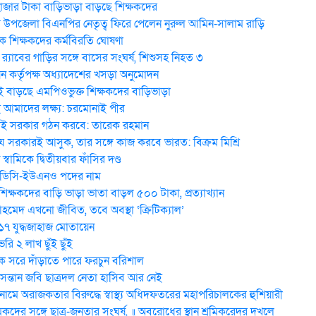
হাজার টাকা বাড়িভাড়া বাড়ছে শিক্ষকদের
উপজেলা বিএনপির নেতৃত্ব ফিরে পেলেন নুরুল আমিন-সালাম রাড়ি
 শিক্ষকদের কর্মবিরতি ঘোষণা
র‍্যাবের গাড়ির সঙ্গে বাসের সংঘর্ষ, শিশুসহ নিহত ৩
ন কর্তৃপক্ষ অধ্যাদেশের খসড়া অনুমোদন
 বাড়ছে এমপিওভুক্ত শিক্ষকদের বাড়িভাড়া
মাদের লক্ষ্য: চরমোনাই পীর
ই সরকার গঠন করবে: তা‌রেক রহমান
 সরকারই আসুক, তার সঙ্গে কাজ করবে ভারত: বিক্রম মিশ্রি
য় স্বা‌মি‌কে দ্বিতীয়বার ফাঁসির দণ্ড
 ডিসি-ইউএনও পদের নাম
িক্ষকদের বাড়ি ভাড়া ভাতা বাড়ল ৫০০ টাকা, প্রত্যাখ্যান
েদ এখনো জীবিত, তবে অবস্থা ‘ক্রিটিক্যাল’
 ১৭ যুদ্ধজাহাজ মোতায়েন
ি ২ লাখ ছুঁই ছুঁই
 সরে দাঁড়াতে পারে ফরচুন বরিশাল
 সন্তান জবি ছাত্রদল নেতা হাসিব আর নেই
মে অরাজকতার বিরুদ্ধে স্বাস্থ্য অধিদফতরের মহাপরিচালকের হুশিয়ারী
িকদের সঙ্গে ছাত্র-জনতার সংঘর্ষ, ॥ অবরোধের স্থান শ্রমিকরেদর দখলে