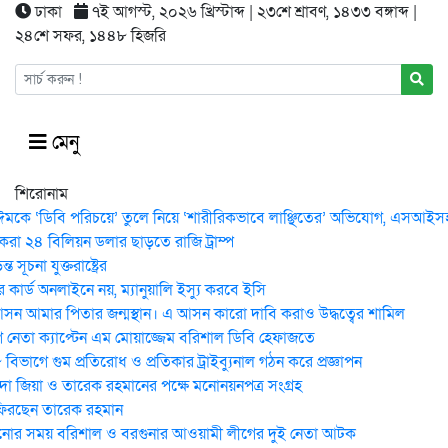
ঢাকা
৭ই আগস্ট, ২০২৬ খ্রিস্টাব্দ | ২৩শে শ্রাবণ, ১৪৩৩ বঙ্গাব্দ |
২৪শে সফর, ১৪৪৮ হিজরি
মেনু
শিরোনাম
ঈমকে ‘ডিবি পরিচয়ে’ তুলে নিয়ে ‘শারীরিকভাবে লাঞ্ছিতের’ অভিযোগ, এসআইসহ 
করা ২৪ বিলিয়ন ডলার ছাড়তে রাজি ট্রাম্প
 সূচনা যুক্তরাষ্ট্রের
কার্ড অনলাইনে নয়, ম্যানুয়ালি ইস্যু করবে ইসি
ন আমার পিতার জন্মস্থান। এ আসন কারো দাবি করাও উদ্ধত্বের শামিল
নেতা ক্যাপ্টেন এম মোয়াজ্জেম বরিশাল ডিবি হেফাজতে
িভাগে গুম প্রতিরোধ ও প্রতিকার ট্রাইব্যুনাল গঠন করে প্রজ্ঞাপন
েদা জিয়া ও তারেক রহমানের পক্ষে মনোনয়নপত্র সংগ্রহ
ফিরছেন তারেক রহমান
োর সময় ব‌রিশাল ও বরগুনার আওয়ামী লীগের দুই নেতা আটক