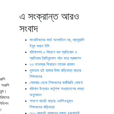
এ সংক্রান্ত আরও
সংবাদ
সাংবাদিকদের কার্ড অনলাইনে নয়, ম্যানুয়ালি
ইস্যু করবে ইসি
বরিশালসহ ৮ বিভাগে গুম প্রতিরোধ ও
প্রতিকার ট্রাইব্যুনাল গঠন করে প্রজ্ঞাপন
২৩ নভেম্বর ফিরছেন তারেক রহমান
ন্যূনতম দুই হাজার টাকা বাড়িভাড়া বাড়ছে
শিক্ষকদের
্জলি
সোমবার থেকে শিক্ষকদের কর্মবিরতি ঘোষণা
 অঞ্জলি
বরিশাল উন্নয়ন কর্তৃপক্ষ অধ্যাদেশের খসড়া
ৃন্দ।
অনুমোদন
পরিষদের
শতাংশ হারেই বাড়ছে এমপিওভুক্ত
েলিভিশন
শিক্ষকদের বাড়িভাড়া
ে।
৩০০ আসনই আমাদের লক্ষ্য: চরমোনাই