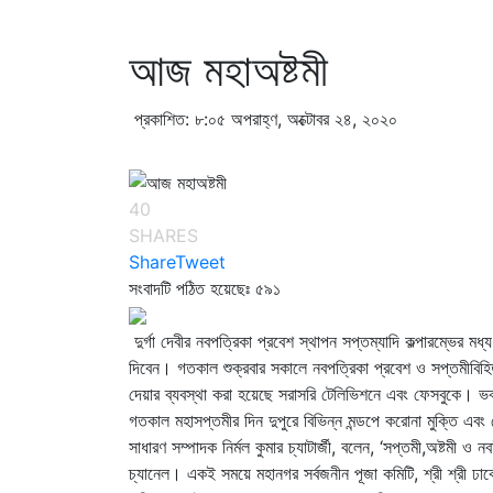
আজ মহাঅষ্টমী
প্রকাশিত: ৮:০৫ অপরাহ্ণ, অক্টোবর ২৪, ২০২০
40
SHARES
Share
Tweet
সংবাদটি পঠিত হয়েছেঃ
৫৯১
দুর্গা দেবীর নবপত্রিকা প্রবেশ স্থাপন সপ্তম্যাদি কল্পারম্ভে
দিবেন। গতকাল শুক্রবার সকালে নবপত্রিকা প্রবেশ ও সপ্তমীবিহি
দেয়ার ব্যবস্থা করা হয়েছে সরাসরি টেলিভিশনে এবং ফেসবুকে। ভক
গতকাল মহাসপ্তমীর দিন দুপুরে বিভিন্ন মন্ডপে করোনা মুক্তি এবং 
সাধারণ সম্পাদক নির্মল কুমার চ্যাটার্জী, বলেন, ‘সপ্তমী,অষ্টমী ও
চ্যানেল। একই সময়ে মহানগর সর্বজনীন পূজা কমিটি, শ্রী শ্রী ঢাকে