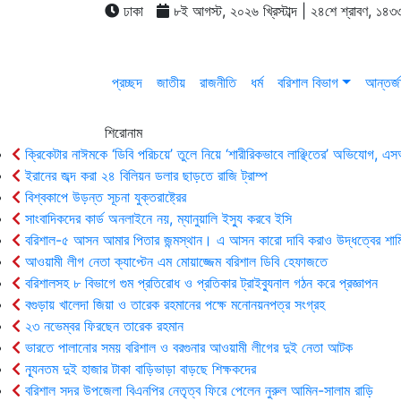
ঢাকা
৮ই আগস্ট, ২০২৬ খ্রিস্টাব্দ | ২৪শে শ্রাবণ, ১৪৩৩
প্রচ্ছদ
জাতীয়
রাজনীতি
ধর্ম
বরিশাল বিভাগ
আন্তর্জ
শিরোনাম
ক্রিকেটার নাঈমকে ‘ডিবি পরিচয়ে’ তুলে নিয়ে ‘শারীরিকভাবে লাঞ্ছিতের’ অভিযোগ, 
ইরানের জব্দ করা ২৪ বিলিয়ন ডলার ছাড়তে রাজি ট্রাম্প
বিশ্বকাপে উড়ন্ত সূচনা যুক্তরাষ্ট্রের
সাংবাদিকদের কার্ড অনলাইনে নয়, ম্যানুয়ালি ইস্যু করবে ইসি
বরিশাল-৫ আসন আমার পিতার জন্মস্থান। এ আসন কারো দাবি করাও উদ্ধত্বের শাম
আওয়ামী লীগ নেতা ক্যাপ্টেন এম মোয়াজ্জেম বরিশাল ডিবি হেফাজতে
বরিশালসহ ৮ বিভাগে গুম প্রতিরোধ ও প্রতিকার ট্রাইব্যুনাল গঠন করে প্রজ্ঞাপন
বগুড়ায় খালেদা জিয়া ও তারেক রহমানের পক্ষে মনোনয়নপত্র সংগ্রহ
২৩ নভেম্বর ফিরছেন তারেক রহমান
ভারতে পালানোর সময় ব‌রিশাল ও বরগুনার আওয়ামী লীগের দুই নেতা আটক
ন্যূনতম দুই হাজার টাকা বাড়িভাড়া বাড়ছে শিক্ষকদের
বরিশাল সদর উপজেলা বিএনপির নেতৃত্ব ফিরে পেলেন নুরুল আমিন-সালাম রাড়ি