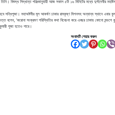
ি। বিশুদ্ধ সিদ্ধান্ত পঞ্জিকানুযায়ী আজ সকাল ৫টা ১৬ মিনিটের মধ্যে দুর্গাদেবীর মহাষ্টম্
ে সন্ধিপূজা। মহাঅষ্টমীর মূল আকর্ষণ ঢাকার রামকৃষ্ণ মিশনসহ অন্যান্য স্থানে এবার কুম
 দত্ত বলেন, ‘করোনা সংক্রমণ পরিস্থিতির কথা বিবেচনা করে এবছর ঢাকায় কোনো মন্ডপে কু
কুমারী পূজা হতেও পারে।
সংবাদটি শেয়ার করুন