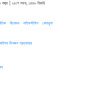
 বঙ্গাব্দ | ২৫শে সফর, ১৪৪৮ হিজরি
াতিক
বিনোদন
লাইফস্টাইল
খেলাধুলা
এসআইসহ তিনজন প্রত্যাহার
িল