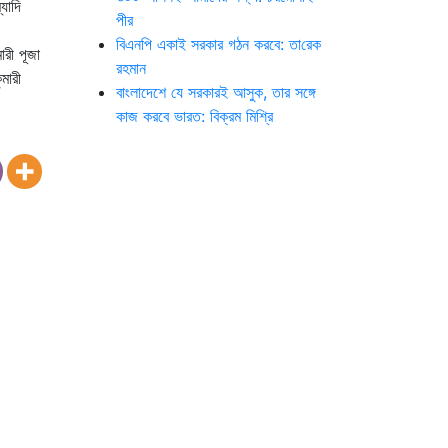
যাদি
পীর
বিএনপি একাই সরকার গঠন করবে: তা‌রেক
ারী পূজা
রহমান
মারী
বাংলাদেশে যে সরকারই আসুক, তার সঙ্গে
কাজ করবে ভারত: বিক্রম মিশ্রি