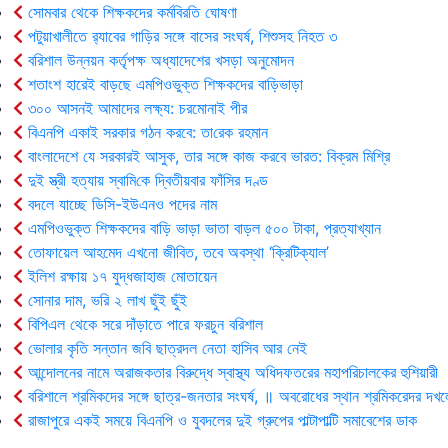
সোমবার থেকে শিক্ষকদের কর্মবিরতি ঘোষণা
পটুয়াখালীতে র‍্যাবের গাড়ির সঙ্গে বাসের সংঘর্ষ, শিশুসহ নিহত ৩
বরিশাল উন্নয়ন কর্তৃপক্ষ অধ্যাদেশের খসড়া অনুমোদন
শতাংশ হারেই বাড়ছে এমপিওভুক্ত শিক্ষকদের বাড়িভাড়া
৩০০ আসনই আমাদের লক্ষ্য: চরমোনাই পীর
বিএনপি একাই সরকার গঠন করবে: তা‌রেক রহমান
বাংলাদেশে যে সরকারই আসুক, তার সঙ্গে কাজ করবে ভারত: বিক্রম মিশ্রি
দুই স্ত্রী হত্যায় স্বা‌মি‌কে দ্বিতীয়বার ফাঁসির দণ্ড
বদলে যাচ্ছে ডিসি-ইউএনও পদের নাম
এমপিওভুক্ত শিক্ষকদের বাড়ি ভাড়া ভাতা বাড়ল ৫০০ টাকা, প্রত্যাখ্যান
তোফায়েল আহমেদ এখনো জীবিত, তবে অবস্থা ‘ক্রিটিক্যাল’
ইলিশ রক্ষায় ১৭ যুদ্ধজাহাজ মোতায়েন
সোনার দাম, ভরি ২ লাখ ছুঁই ছুঁই
বিপিএল থেকে সরে দাঁড়াতে পারে ফরচুন বরিশাল
ভোলার কৃ‌তি সন্তান জবি ছাত্রদল নেতা হাসিব আর নেই
আন্দোলনের নামে অরাজকতার বিরুদ্ধে স্বাস্থ্য অধিদফতরের মহাপরিচালকের হুশিয়ারী
বরিশালে শ্রমিকদের সঙ্গে ছাত্র-জনতার সংঘর্ষ, ॥ অবরোধের স্থান শ্রমিকরেদর দখল
রাজাপুরে একই সময়ে বিএনপি ও যুবদলের দুই গ্রুপের পাল্টাপাল্টি সমাবেশের ডাক