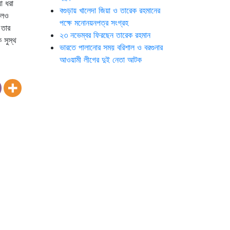
া ধরা
বগুড়ায় খালেদা জিয়া ও তারেক রহমানের
লেও
পক্ষে মনোনয়নপত্র সংগ্রহ
 তার
২৩ নভেম্বর ফিরছেন তারেক রহমান
 সুস্থ
ভারতে পালানোর সময় ব‌রিশাল ও বরগুনার
আওয়ামী লীগের দুই নেতা আটক