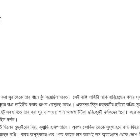
ী
া সুর থেকে তার গানে বুঁদ হয়েছিল ভারত। সেই বাপ্পি লাহিড়ী নাকি হারিয়েছেন গলার স
্র বাপ্পা লাহিড়ীর কথায় জল্পনা বেড়েছে আরও। একসময় মিঠুন চক্রবর্তীর ছবিতে বাপ্পির সু
ুপারহিট সব ছবিতে তার করা সুর ও গাওয়া গান আজও টাটকা ছবিপ্রেমী দর্শকদের মনে। বছর 
েছিল দর্শক।
ি ছিলেন মুম্বইয়ের ব্রিচ ক্যান্ডি হাসপাতালে। এরপর কোভিড থেকে সুস্থ হয়ে বাড়ি ফি
ারিয়েছেন বাপ্পি। বাবার অসুস্থতার খবর পেয়ে কয়েক মাস আগেই লস অ্যাঞ্জেলস থেকে দেশে