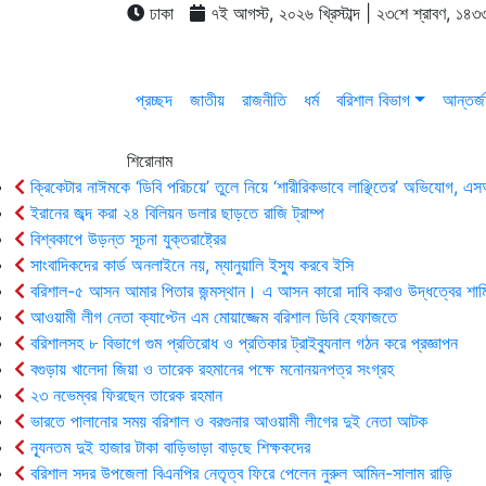
ঢাকা
৭ই আগস্ট, ২০২৬ খ্রিস্টাব্দ | ২৩শে শ্রাবণ, ১৪৩৩
প্রচ্ছদ
জাতীয়
রাজনীতি
ধর্ম
বরিশাল বিভাগ
আন্তর্জ
শিরোনাম
ক্রিকেটার নাঈমকে ‘ডিবি পরিচয়ে’ তুলে নিয়ে ‘শারীরিকভাবে লাঞ্ছিতের’ অভিযোগ, 
ইরানের জব্দ করা ২৪ বিলিয়ন ডলার ছাড়তে রাজি ট্রাম্প
বিশ্বকাপে উড়ন্ত সূচনা যুক্তরাষ্ট্রের
সাংবাদিকদের কার্ড অনলাইনে নয়, ম্যানুয়ালি ইস্যু করবে ইসি
বরিশাল-৫ আসন আমার পিতার জন্মস্থান। এ আসন কারো দাবি করাও উদ্ধত্বের শাম
আওয়ামী লীগ নেতা ক্যাপ্টেন এম মোয়াজ্জেম বরিশাল ডিবি হেফাজতে
বরিশালসহ ৮ বিভাগে গুম প্রতিরোধ ও প্রতিকার ট্রাইব্যুনাল গঠন করে প্রজ্ঞাপন
বগুড়ায় খালেদা জিয়া ও তারেক রহমানের পক্ষে মনোনয়নপত্র সংগ্রহ
২৩ নভেম্বর ফিরছেন তারেক রহমান
ভারতে পালানোর সময় ব‌রিশাল ও বরগুনার আওয়ামী লীগের দুই নেতা আটক
ন্যূনতম দুই হাজার টাকা বাড়িভাড়া বাড়ছে শিক্ষকদের
বরিশাল সদর উপজেলা বিএনপির নেতৃত্ব ফিরে পেলেন নুরুল আমিন-সালাম রাড়ি