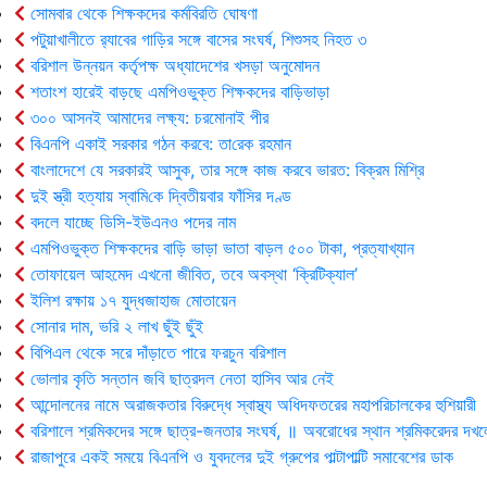
সোমবার থেকে শিক্ষকদের কর্মবিরতি ঘোষণা
পটুয়াখালীতে র‍্যাবের গাড়ির সঙ্গে বাসের সংঘর্ষ, শিশুসহ নিহত ৩
বরিশাল উন্নয়ন কর্তৃপক্ষ অধ্যাদেশের খসড়া অনুমোদন
শতাংশ হারেই বাড়ছে এমপিওভুক্ত শিক্ষকদের বাড়িভাড়া
৩০০ আসনই আমাদের লক্ষ্য: চরমোনাই পীর
বিএনপি একাই সরকার গঠন করবে: তা‌রেক রহমান
বাংলাদেশে যে সরকারই আসুক, তার সঙ্গে কাজ করবে ভারত: বিক্রম মিশ্রি
দুই স্ত্রী হত্যায় স্বা‌মি‌কে দ্বিতীয়বার ফাঁসির দণ্ড
বদলে যাচ্ছে ডিসি-ইউএনও পদের নাম
এমপিওভুক্ত শিক্ষকদের বাড়ি ভাড়া ভাতা বাড়ল ৫০০ টাকা, প্রত্যাখ্যান
তোফায়েল আহমেদ এখনো জীবিত, তবে অবস্থা ‘ক্রিটিক্যাল’
ইলিশ রক্ষায় ১৭ যুদ্ধজাহাজ মোতায়েন
সোনার দাম, ভরি ২ লাখ ছুঁই ছুঁই
বিপিএল থেকে সরে দাঁড়াতে পারে ফরচুন বরিশাল
ভোলার কৃ‌তি সন্তান জবি ছাত্রদল নেতা হাসিব আর নেই
আন্দোলনের নামে অরাজকতার বিরুদ্ধে স্বাস্থ্য অধিদফতরের মহাপরিচালকের হুশিয়ারী
বরিশালে শ্রমিকদের সঙ্গে ছাত্র-জনতার সংঘর্ষ, ॥ অবরোধের স্থান শ্রমিকরেদর দখল
রাজাপুরে একই সময়ে বিএনপি ও যুবদলের দুই গ্রুপের পাল্টাপাল্টি সমাবেশের ডাক