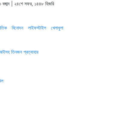
 বঙ্গাব্দ | ২৪শে সফর, ১৪৪৮ হিজরি
াতিক
বিনোদন
লাইফস্টাইল
খেলাধুলা
এসআইসহ তিনজন প্রত্যাহার
িল