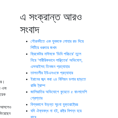
এ সংক্রান্ত আরও
সংবাদ
গৌরনদীতে এক যুবককে লোহার রড দিয়ে
পিটিয়ে গুরুতর জখম
ক্রিকেটার নাঈমকে ‘ডিবি পরিচয়ে’ তুলে
নিয়ে ‘শারীরিকভাবে লাঞ্ছিতের’ অভিযোগ,
এসআইসহ তিনজন প্রত্যাহার
তালতলীর ইউএনওকে প্রত্যাহার
ইরানের জব্দ করা ২৪ বিলিয়ন ডলার ছাড়তে
্বর।
রাজি ট্রাম্প
র এবং
জালিয়াতির অভিযোগে কুয়েতে ৫ বাংলাদেশি
কয়েক
গ্রেপ্তার
বিশ্বকাপে উড়ন্ত সূচনা যুক্তরাষ্ট্রের
রে আসলেও
যদি ঐক্যবদ্ধ না হই, রাষ্ট্র বিপন্ন হয়ে
 ফিরেছেন
যাবে