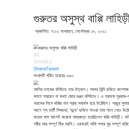
গুরুতর অসুস্থ বাপ্পি লাহিড়
প্রকাশিত: ৭:০২ অপরাহ্ণ, সেপ্টেম্বর ১৮, ২০২১
80
SHARES
Share
Tweet
সংবাদটি পঠিত হয়েছেঃ
৬৬০
আশির দশকের বলিউডে তার উত্থান। পরপর হিন্দি ছবিতে কম্পোজ কর
বলতে পারছেন না কথা! জোর গুঞ্জন বলিউডে। এ প্রসঙ্গে সুরকার-পুত
নায়কের লিপে বাপ্পির গান প্রায় সমার্থক হয়ে উঠেছিল। প্রচুর স
আগে ‘দ্য ডার্টি পিকচার’, ‘গুন্ডে’ ছবিতে গাওয়া তার গানে নেচে উঠ
কয়েক মাস আগেই করোনা আক্রান্ত হয়েছিলেন বাপ্পি লাহিড়ী। ভর্ত
শরীর আর সম্পূর্ণ ঠিক হয়নি। এরপরেই নাকি গলার সুর সম্পূর্ণ হ