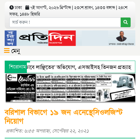
ঢাকা
৭ই আগস্ট, ২০২৬ খ্রিস্টাব্দ | ২৩শে শ্রাবণ, ১৪৩৩ বঙ্গাব্দ | ২৪শে
সফর, ১৪৪৮ হিজরি
মেনু
য়ে ‘শারীরিকভাবে লাঞ্ছিতের’ অভিযোগ, এসআইসহ তিনজন প্রত্যাহার
শিরোনাম
্থ্য অধিদফতরের মহাপরিচালকের হুশিয়ারী
বরিশালে শ্রমিকদের সঙ্গ
বরিশাল বিভাগে ১৯ জন এনেস্থেসিওলজিস্ট
নিয়োগ
প্রকাশিত: ৬:৫৫ অপরাহ্ণ, সেপ্টেম্বর ২২, ২০২১