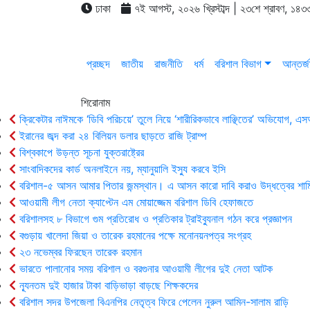
ঢাকা
৭ই আগস্ট, ২০২৬ খ্রিস্টাব্দ | ২৩শে শ্রাবণ, ১৪৩৩
প্রচ্ছদ
জাতীয়
রাজনীতি
ধর্ম
বরিশাল বিভাগ
আন্তর্জ
শিরোনাম
ক্রিকেটার নাঈমকে ‘ডিবি পরিচয়ে’ তুলে নিয়ে ‘শারীরিকভাবে লাঞ্ছিতের’ অভিযোগ, 
ইরানের জব্দ করা ২৪ বিলিয়ন ডলার ছাড়তে রাজি ট্রাম্প
বিশ্বকাপে উড়ন্ত সূচনা যুক্তরাষ্ট্রের
সাংবাদিকদের কার্ড অনলাইনে নয়, ম্যানুয়ালি ইস্যু করবে ইসি
বরিশাল-৫ আসন আমার পিতার জন্মস্থান। এ আসন কারো দাবি করাও উদ্ধত্বের শাম
আওয়ামী লীগ নেতা ক্যাপ্টেন এম মোয়াজ্জেম বরিশাল ডিবি হেফাজতে
বরিশালসহ ৮ বিভাগে গুম প্রতিরোধ ও প্রতিকার ট্রাইব্যুনাল গঠন করে প্রজ্ঞাপন
বগুড়ায় খালেদা জিয়া ও তারেক রহমানের পক্ষে মনোনয়নপত্র সংগ্রহ
২৩ নভেম্বর ফিরছেন তারেক রহমান
ভারতে পালানোর সময় ব‌রিশাল ও বরগুনার আওয়ামী লীগের দুই নেতা আটক
ন্যূনতম দুই হাজার টাকা বাড়িভাড়া বাড়ছে শিক্ষকদের
বরিশাল সদর উপজেলা বিএনপির নেতৃত্ব ফিরে পেলেন নুরুল আমিন-সালাম রাড়ি