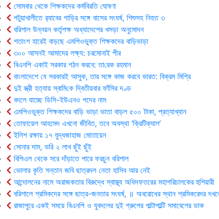
সোমবার থেকে শিক্ষকদের কর্মবিরতি ঘোষণা
পটুয়াখালীতে র‍্যাবের গাড়ির সঙ্গে বাসের সংঘর্ষ, শিশুসহ নিহত ৩
বরিশাল উন্নয়ন কর্তৃপক্ষ অধ্যাদেশের খসড়া অনুমোদন
শতাংশ হারেই বাড়ছে এমপিওভুক্ত শিক্ষকদের বাড়িভাড়া
৩০০ আসনই আমাদের লক্ষ্য: চরমোনাই পীর
বিএনপি একাই সরকার গঠন করবে: তা‌রেক রহমান
বাংলাদেশে যে সরকারই আসুক, তার সঙ্গে কাজ করবে ভারত: বিক্রম মিশ্রি
দুই স্ত্রী হত্যায় স্বা‌মি‌কে দ্বিতীয়বার ফাঁসির দণ্ড
বদলে যাচ্ছে ডিসি-ইউএনও পদের নাম
এমপিওভুক্ত শিক্ষকদের বাড়ি ভাড়া ভাতা বাড়ল ৫০০ টাকা, প্রত্যাখ্যান
তোফায়েল আহমেদ এখনো জীবিত, তবে অবস্থা ‘ক্রিটিক্যাল’
ইলিশ রক্ষায় ১৭ যুদ্ধজাহাজ মোতায়েন
সোনার দাম, ভরি ২ লাখ ছুঁই ছুঁই
বিপিএল থেকে সরে দাঁড়াতে পারে ফরচুন বরিশাল
ভোলার কৃ‌তি সন্তান জবি ছাত্রদল নেতা হাসিব আর নেই
আন্দোলনের নামে অরাজকতার বিরুদ্ধে স্বাস্থ্য অধিদফতরের মহাপরিচালকের হুশিয়ারী
বরিশালে শ্রমিকদের সঙ্গে ছাত্র-জনতার সংঘর্ষ, ॥ অবরোধের স্থান শ্রমিকরেদর দখল
রাজাপুরে একই সময়ে বিএনপি ও যুবদলের দুই গ্রুপের পাল্টাপাল্টি সমাবেশের ডাক