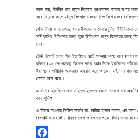
জানা যায়, দীর্ঘদিন ধরে মাসুম বিল্লাহ প্রশাসনের নাকের ডগায় 
বছর তিনেক আগে মাসুম বিল্লাহ একজন শিশু বিশেষজ্ঞের ব্যক্তি
খোঁজ নিয়ে জানা গেছে, সদর উপজেলার কেওরাবুনিয়া ইউনিয়নের চাল
সর্দি কাশির চিকিৎসার জন্য ভুয়া চিকিৎসক মাসুম বিল্লাহর কাছে ন
দেন।
টেস্ট রিপোর্ট দেখে শিশু ইয়ামিনের হার্টে সমস্যা আছে বলে জানা
রবিবার (১৯ সেপ্টেম্বর) বিকেল সাড়ে ৪টার দিকে ইয়ামিনের শরীর
ইয়ামিনের শারীরিক অবস্থার অবনতি হতে থাকে। ওই দিন রাত সাড়ে ৮ট
কোলে ঢলে পড়ে।
এ ঘটনায় ইয়ামিনের বাবা সাইদুল ইসলাম বরগুনা সদর থানায় একটি ল
করে পুলিশ।
এ বিষয়ে বরগুনার সিভিল সার্জন ডা. মারিয়া হাসান বলেন, এর আ
বৈধতাই তার নেই। বারবার জেল জরিমানার পরেও তিনি এসব করে 