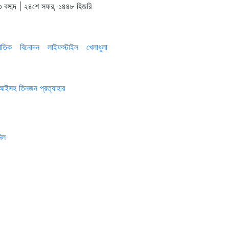
 বঙ্গাব্দ | ২৪শে সফর, ১৪৪৮ হিজরি
াতিক
বিনোদন
লাইফস্টাইল
খেলাধুলা
এসআইসহ তিনজন প্রত্যাহার
িল