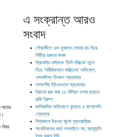
এ সংক্রান্ত আরও
সংবাদ
গৌরনদীতে এক যুবককে লোহার রড দিয়ে
পিটিয়ে গুরুতর জখম
ক্রিকেটার নাঈমকে ‘ডিবি পরিচয়ে’ তুলে
নিয়ে ‘শারীরিকভাবে লাঞ্ছিতের’ অভিযোগ,
এসআইসহ তিনজন প্রত্যাহার
তালতলীর ইউএনওকে প্রত্যাহার
ইরানের জব্দ করা ২৪ বিলিয়ন ডলার ছাড়তে
রাজি ট্রাম্প
জালিয়াতির অভিযোগে কুয়েতে ৫ বাংলাদেশি
া-মায়ের
গ্রেপ্তার
হয়।
বিশ্বকাপে উড়ন্ত সূচনা যুক্তরাষ্ট্রের
ক বিষয়
সাংবাদিকদের কার্ড অনলাইনে নয়, ম্যানুয়ালি
ইস্যু করবে ইসি