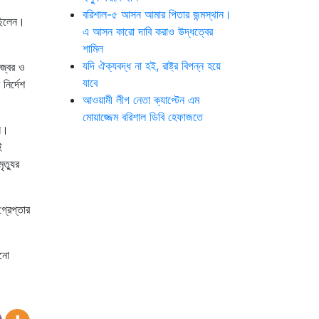
বরিশাল-৫ আসন আমার পিতার জন্মস্থান।
সছিলেন।
এ আসন কারো দাবি করাও উদ্ধত্বের
শামিল
যদি ঐক্যবদ্ধ না হই, রাষ্ট্র বিপন্ন হয়ে
 জ্বর ও
যাবে
নির্দেশ
আওয়ামী লীগ নেতা ক্যাপ্টেন এম
মোয়াজ্জেম বরিশাল ডিবি হেফাজতে
নি।
ই
ত্যুর
্রেপ্তার
োনো