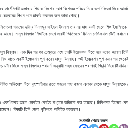
শহরের ফার্মেসিপট্টি এলাকায় শিশু ও কিশোর রোগ বিশেষজ্ঞ পরিচয় দিয়ে অপচিকিৎসা দিয়ে আ
গত চেম্বারের পিওন পদে চাকরি করতেন বলে জানা গেছে।
িতাতলা গ্রামের দরিদ্র দিনমজুর সাইদুল ইসলাম তার নয় মাস বয়সী ছেলে শিশু ইয়ামিনকে
িয়ে আসে। মাসুম বিল্লাহ শিশুটিকে দেখে জরুরী ভিত্তিতে বিভিন্ন মেডিক্যাল টেস্ট করানোর 
ন মাসুম বিল্লাহ। এক দিন পর পর চেম্বারে এসে চারটি ইঞ্জেকশন দিতে হবে বলেও জানান তি
ের নিজ হাতে একটি ইঞ্জেকশন পুশ করেন মাসুম বিল্লাহ। ওই ইঞ্জেকশন পুশ করার পর থেকে
ার দিকে মাসুম বিল্লাহর পরামর্শ অনুযায়ী ওষুধ সেবনের পর পরই খিচুনি দিয়ে ইিয়ামিন মৃ
িখিত অভিযোগ দিলে বৃহস্পতিবার রাতে শহরের মাছ বাজার এলাকা থেকে মাসুম বিল্লাহকে গ
গেও একাধিকবার তাকে মোবাইল কোটের মাধ্যমে জরিমানা করা হয়েছে। চিকিৎসক হিসেবে ক
যাচ্ছেন। বিষয়টি তিনি জেলা পুলিশকে অবিহিত করেছেন।
সংবাদটি শেয়ার করুন