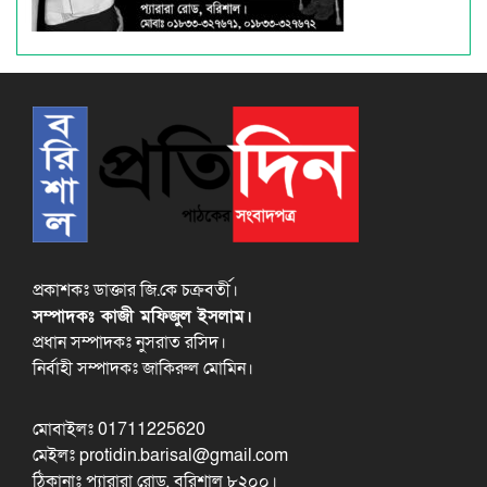
প্রকাশকঃ ডাক্তার জি.কে চক্রবর্তী।
সম্পাদকঃ কাজী মফিজুল ইসলাম।
প্রধান সম্পাদকঃ নুসরাত রসিদ।
নির্বাহী সম্পাদকঃ জাকিরুল মোমিন।
মোবাইলঃ 01711225620
মেইলঃ protidin.barisal@gmail.com
ঠিকানাঃ প্যারারা রোড, বরিশাল ৮২০০।