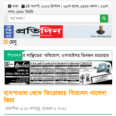
ঢাকা
৯ই আগস্ট, ২০২৬ খ্রিস্টাব্দ | ২৫শে শ্রাবণ, ১৪৩৩ বঙ্গাব্দ | ২৬শে
সফর, ১৪৪৮ হিজরি
মেনু
 ‘শারীরিকভাবে লাঞ্ছিতের’ অভিযোগ, এসআইসহ তিনজন প্রত্যাহার
শিরোনাম
্য অধিদফতরের মহাপরিচালকের হুশিয়ারী
বরিশালে শ্রমিকদের সঙ্গে 
হাসপাতাল থেকে ফিরোজায় ফিরলেন খালেদা
জিয়া
প্রকাশিত: ৬:২১ অপরাহ্ণ, নভেম্বর ৭, ২০২১