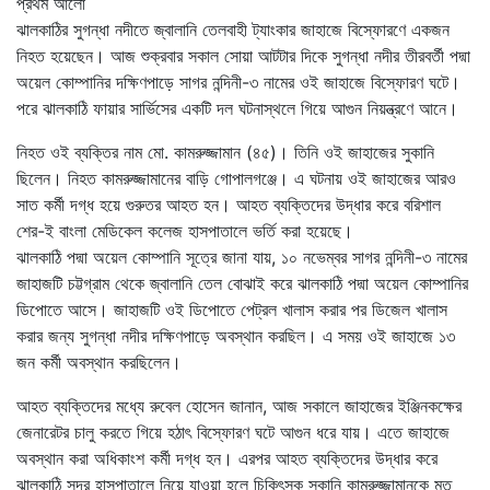
প্রথম আলো
ঝালকাঠির সুগন্ধা নদীতে জ্বালানি তেলবাহী ট্যাংকার জাহাজে বিস্ফোরণে একজন
নিহত হয়েছেন। আজ শুক্রবার সকাল সোয়া আটটার দিকে সুগন্ধা নদীর তীরবর্তী পদ্মা
অয়েল কোম্পানির দক্ষিণপাড়ে সাগর নন্দিনী-৩ নামের ওই জাহাজে বিস্ফোরণ ঘটে।
পরে ঝালকাঠি ফায়ার সার্ভিসের একটি দল ঘটনাস্থলে গিয়ে আগুন নিয়ন্ত্রণে আনে।
নিহত ওই ব্যক্তির নাম মো. কামরুজ্জামান (৪৫)। তিনি ওই জাহাজের সুকানি
ছিলেন। নিহত কামরুজ্জামানের বাড়ি গোপালগঞ্জে। এ ঘটনায় ওই জাহাজের আরও
সাত কর্মী দগ্ধ হয়ে গুরুতর আহত হন। আহত ব্যক্তিদের উদ্ধার করে বরিশাল
শের-ই বাংলা মেডিকেল কলেজ হাসপাতালে ভর্তি করা হয়েছে।
ঝালকাঠি পদ্মা অয়েল কোম্পানি সূত্রে জানা যায়, ১০ নভেম্বর সাগর নন্দিনী-৩ নামের
জাহাজটি চট্টগ্রাম থেকে জ্বালানি তেল বোঝাই করে ঝালকাঠি পদ্মা অয়েল কোম্পানির
ডিপোতে আসে। জাহাজটি ওই ডিপোতে পেট্রল খালাস করার পর ডিজেল খালাস
করার জন্য সুগন্ধা নদীর দক্ষিণপাড়ে অবস্থান করছিল। এ সময় ওই জাহাজে ১৩
জন কর্মী অবস্থান করছিলেন।
আহত ব্যক্তিদের মধ্যে রুবেল হোসেন জানান, আজ সকালে জাহাজের ইঞ্জিনকক্ষের
জেনারেটর চালু করতে গিয়ে হঠাৎ বিস্ফোরণ ঘটে আগুন ধরে যায়। এতে জাহাজে
অবস্থান করা অধিকাংশ কর্মী দগ্ধ হন। এরপর আহত ব্যক্তিদের উদ্ধার করে
ঝালকাঠি সদর হাসপাতালে নিয়ে যাওয়া হলে চিকিৎসক সুকানি কামরুজ্জামানকে মৃত