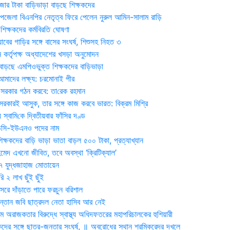
জার টাকা বাড়িভাড়া বাড়ছে শিক্ষকদের
জেলা বিএনপির নেতৃত্ব ফিরে পেলেন নুরুল আমিন-সালাম রাড়ি
িক্ষকদের কর্মবিরতি ঘোষণা
যাবের গাড়ির সঙ্গে বাসের সংঘর্ষ, শিশুসহ নিহত ৩
 কর্তৃপক্ষ অধ্যাদেশের খসড়া অনুমোদন
াড়ছে এমপিওভুক্ত শিক্ষকদের বাড়িভাড়া
দের লক্ষ্য: চরমোনাই পীর
সরকার গঠন করবে: তা‌রেক রহমান
সরকারই আসুক, তার সঙ্গে কাজ করবে ভারত: বিক্রম মিশ্রি
য় স্বা‌মি‌কে দ্বিতীয়বার ফাঁসির দণ্ড
ডিসি-ইউএনও পদের নাম
ক্ষকদের বাড়ি ভাড়া ভাতা বাড়ল ৫০০ টাকা, প্রত্যাখ্যান
দ এখনো জীবিত, তবে অবস্থা ‘ক্রিটিক্যাল’
৭ যুদ্ধজাহাজ মোতায়েন
 ২ লাখ ছুঁই ছুঁই
রে দাঁড়াতে পারে ফরচুন বরিশাল
সন্তান জবি ছাত্রদল নেতা হাসিব আর নেই
 অরাজকতার বিরুদ্ধে স্বাস্থ্য অধিদফতরের মহাপরিচালকের হুশিয়ারী
কদের সঙ্গে ছাত্র-জনতার সংঘর্ষ, ॥ অবরোধের স্থান শ্রমিকরেদর দখলে