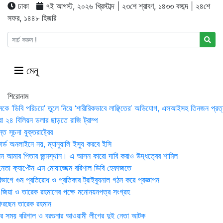
ঢাকা
৭ই আগস্ট, ২০২৬ খ্রিস্টাব্দ | ২৩শে শ্রাবণ, ১৪৩৩ বঙ্গাব্দ | ২৪শে
সফর, ১৪৪৮ হিজরি
মেনু
শিরোনাম
মকে ‘ডিবি পরিচয়ে’ তুলে নিয়ে ‘শারীরিকভাবে লাঞ্ছিতের’ অভিযোগ, এসআইসহ তিনজন প্রত্
া ২৪ বিলিয়ন ডলার ছাড়তে রাজি ট্রাম্প
 সূচনা যুক্তরাষ্ট্রের
র্ড অনলাইনে নয়, ম্যানুয়ালি ইস্যু করবে ইসি
 আমার পিতার জন্মস্থান। এ আসন কারো দাবি করাও উদ্ধত্বের শামিল
তা ক্যাপ্টেন এম মোয়াজ্জেম বরিশাল ডিবি হেফাজতে
াগে গুম প্রতিরোধ ও প্রতিকার ট্রাইব্যুনাল গঠন করে প্রজ্ঞাপন
া জিয়া ও তারেক রহমানের পক্ষে মনোনয়নপত্র সংগ্রহ
িরছেন তারেক রহমান
র সময় ব‌রিশাল ও বরগুনার আওয়ামী লীগের দুই নেতা আটক