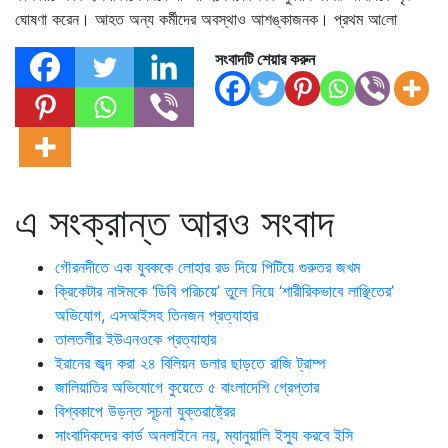
ঘোষণা করেন। আহত অন্য কর্মীদের অবস্থাও আশঙ্কাজনক। প্রথম আ‌লো
সংবাদটি শেয়ার করুন
এ সংক্রান্ত আরও সংবাদ
গৌরনদীতে এক যুবককে লোহার রড দিয়ে পিটিয়ে গুরুতর জখম
ক্রিকেটার নাঈমকে ‘ডিবি পরিচয়ে’ তুলে নিয়ে ‘শারীরিকভাবে লাঞ্ছিতের’
অভিযোগ, এসআইসহ তিনজন প্রত্যাহার
তালতলীর ইউএনওকে প্রত্যাহার
ইরানের জব্দ করা ২৪ বিলিয়ন ডলার ছাড়তে রাজি ট্রাম্প
জালিয়াতির অভিযোগে কুয়েতে ৫ বাংলাদেশি গ্রেপ্তার
বিশ্বকাপে উড়ন্ত সূচনা যুক্তরাষ্ট্রের
সাংবাদিকদের কার্ড অনলাইনে নয়, ম্যানুয়ালি ইস্যু করবে ইসি