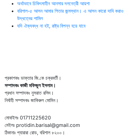
অর্থাভাবে চিকিৎসাহীন আনসার দলনেত্রী আয়শা
বরিশাল-৫ আসন আমার পিতার জন্মস্থান। এ আসন কারো দাবি করাও
উদ্ধত্বের শামিল
যদি ঐক্যবদ্ধ না হই, রাষ্ট্র বিপন্ন হয়ে যাবে
প্রকাশকঃ ডাক্তার জি.কে চক্রবর্তী।
সম্পাদকঃ কাজী মফিজুল ইসলাম।
প্রধান সম্পাদকঃ নুসরাত রসিদ।
নির্বাহী সম্পাদকঃ জাকিরুল মোমিন।
মোবাইলঃ 01711225620
মেইলঃ protidin.barisal@gmail.com
ঠিকানাঃ প্যারারা রোড, বরিশাল ৮২০০।