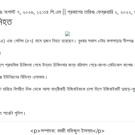
রিখঃ অগাস্ট ৭, ২০২৬, ১২:৩৪ পি.এম || প্রকাশের তারিখঃ ফেব্রুয়ারি ২, ২০২২
নিহত
(১৪) এবং সেলিম (৪৭) নামে দুজন নিহত হয়েছেন। বুধবার সকাল ৮টায় কলাপাড়ার নীলগঞ্জ ই
।
সলে প্রাথমিক চিকিৎসা শেষে উন্নত চিকিৎসার জন্য বরিশাল শেরে-বাংলা-মেডিকেল কলেজ
জ ইউনিয়নের বিভিন্ন এলাকায়।
ন্ত্রণ হারিয়ে বিপরীত দিক থেকে আসা যাত্রীবাহী ইজিবাইককে চাপা দিলে ইজিবাইকটি দুমড়ে-
ে পারেনি পুলিশ।
<p>সম্পাদক: কাজী মফিজুল ইসলাম</p>