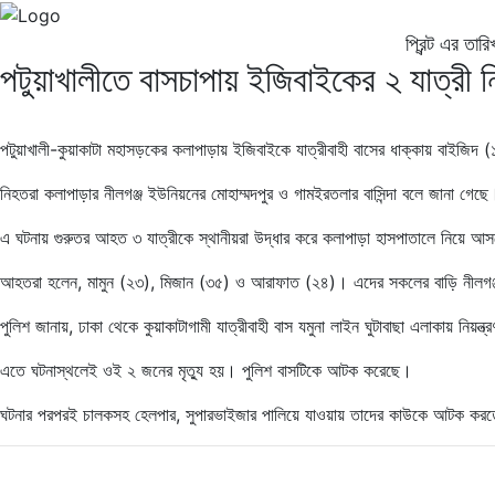
প্রিন্ট এর তা
পটুয়াখালীতে বাসচাপায় ইজিবাইকের ২ যাত্রী 
পটুয়াখালী-কুয়াকাটা মহাসড়কের কলাপাড়ায় ইজিবাইকে যাত্রীবাহী বাসের ধাক্কায় বাইজিদ 
নিহতরা কলাপাড়ার নীলগঞ্জ ইউনিয়নের মোহাম্মদপুর ও গামইরতলার বাসিন্দা বলে জানা গেছে
এ ঘটনায় গুরুতর আহত ৩ যাত্রীকে স্থানীয়রা উদ্ধার করে কলাপাড়া হাসপাতালে নিয়ে আ
আহতরা হলেন, মামুন (২৩), মিজান (৩৫) ও আরাফাত (২৪)। এদের সকলের বাড়ি নীলগঞ্
পুলিশ জানায়, ঢাকা থেকে কুয়াকাটাগামী যাত্রীবাহী বাস যমুনা লাইন ঘুটাবাছা এলাকায় নিয়
এতে ঘটনাস্থলেই ওই ২ জনের মৃত্যু হয়। পুলিশ বাসটিকে আটক করেছে।
ঘটনার পরপরই চালকসহ হেলপার, সুপারভাইজার পালিয়ে যাওয়ায় তাদের কাউকে আটক করত