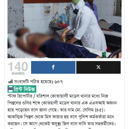
140
SHARES
সংবাদটি পঠিত হয়েছেঃ
৬০৭
স্টাফ রি‌পোর্টার / বরিশাল কোতায়ালী ম‌ডেল থানার ম‌ধ্যে নিজ
পিস্তলের গুলির শব্দে কোতয়ালী মডেল থানার এক এএসআই অজ্ঞান
হয়ে পড়েছেন বলে জানা গেছে। তার নাম মো. সেলিম (৪৫)।
আক‌স্মিক পিস্তল থে‌কে মিস ফায়ার হয় ব‌লে পু‌লিশ কর্মকর্তারা ম‌নে
কর‌ছেন। ‌সে আ‌গে থে‌কেই অসুস্থ‌্য ছিল ব‌লে দা‌বি তার সহকর্মী‌দের।