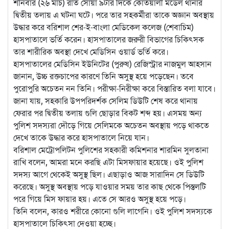
শনিবার (২৬ মার্চ) রাত সোয়া ৯টার দিকে কোতয়ালী মডেল থানার
দ্বিতীয় তলায় এ ঘটনা ঘটে। পরে তার সহকর্মীরা তাকে অজ্ঞান অবস্থায়
উদ্ধার করে বরিশাল শের-ই-বাংলা মে‌ডিকেল কলেজ (শেবাচিম)
হাসপাতালে ভর্তি করেন। হাসপাতালের জরুরী বিভাগের চিকিৎসক
তার শারীরিক অবস্থা দেখে মেডিসিন ওয়ার্ড ভর্তি করে।
হাসপাতালের মে‌ডি‌সিন ইউ‌নিটের (পুরুষ) রে‌জিস্ট্রার নাজমুল আহসান
জানান, উচ্চ রক্তচাপের কারণে তি‌নি অসুস্থ হয়ে পড়েছেন। তবে
পুরোপু‌রি অচেতন নন তি‌নি। পরীক্ষা-নিরীক্ষা করে বিস্তা‌রিত বলা য‌াবে।
জানা যায়, সহকা‌রি উপপ‌রিদর্শক সে‌লিম ডিউ‌টি শেষ করে থানায়
ফেরার পর দ্বিতীয় তলায় গু‌লি ছোড়ার বিকট শব্দ হয়। এসময় অন‌্য
পু‌লিশ সদস‌্যরা দৌড়ে গিয়ে সে‌লিমকে অচেতন অবস্থায় পড়ে থাকতে
দেখে তাকে উদ্ধার করে হাসপাতালে নিয়ে যান।
ব‌রিশাল মেট্রোপ‌লিটন পু‌লিশের সহকারী কমিশনার শারমিন সুলতানা
রাখি বলেন, আমরা মনে কর‌ছি এটা মিসফায়ার হয়েছে। ওই পু‌লিশ
সদস‌্য আগে থেকেই অসুস্থ ছিল। এছাড়াও আজ সারাদিন সে ডিউটি
করেছে। অসুস্থ অবস্থায় পড়ে যাওয়ার সময় তার কাছ থেকে পিস্তল‌টি
পরে গিয়ে মিস ফায়ার হয়। এতে সে আরও অসুস্থ হয়ে পড়ে।
তিনি বলেন, কারও শরীরে কোনো গু‌লি লাগে‌নি। ওই পু‌লিশ সদস‌্যকে
হাসপাতালে চি‌কিৎসা দেওয়া হচ্ছে।