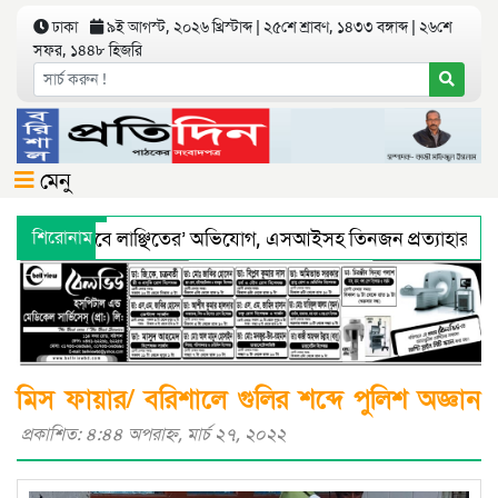
ঢাকা
৯ই আগস্ট, ২০২৬ খ্রিস্টাব্দ | ২৫শে শ্রাবণ, ১৪৩৩ বঙ্গাব্দ | ২৬শে
সফর, ১৪৪৮ হিজরি
মেনু
ে ‘শারীরিকভাবে লাঞ্ছিতের’ অভিযোগ, এসআইসহ তিনজন প্রত্যাহার
শিরোনাম
্য অধিদফতরের মহাপরিচালকের হুশিয়ারী
বরিশালে শ্রমিকদের সঙ্গে 
মিস ফায়ার/ বরিশালে গুলির শব্দে পুলিশ অজ্ঞান
প্রকাশিত: ৪:৪৪ অপরাহ্ণ, মার্চ ২৭, ২০২২