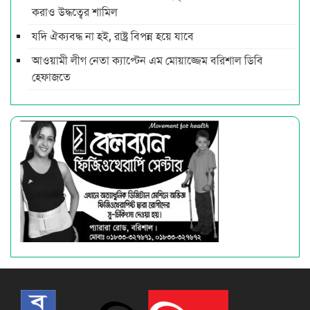
করাও উদ্ধত্বের শামিল
যদি ঐক্যবদ্ধ না হই, রাষ্ট্র বিপন্ন হয়ে যাবে
আওয়ামী লীগ নেতা ক্যাপ্টেন এম মোয়াজ্জেম বরিশাল ডিবি
হেফাজতে