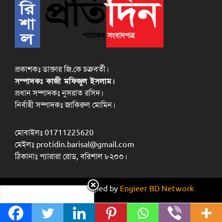
প্রকাশকঃ ডাক্তার জি.কে চক্রবর্তী।
সম্পাদকঃ কাজী মফিজুল ইসলাম।
প্রধান সম্পাদকঃ নুসরাত রসিদ।
নির্বাহী সম্পাদকঃ জাকিরুল মোমিন।
মোবাইলঃ 01711225620
মেইলঃ protidin.barisal@gmail.com
ঠিকানাঃ প্যারারা রোড, বরিশাল ৮২০০।
Design and developed by
Engieer BD Network