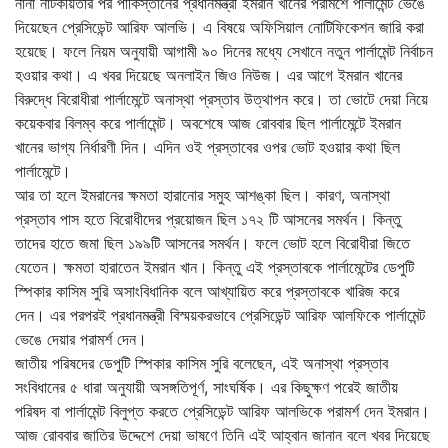
নানা নাটকীয়তার পর পাকিস্তানের প্রধানমন্ত্রী ইমরান খানের পরামর্শে পার্লামেন্ট ভেঙে
দিয়েছেন প্রেসিডেন্ট আরিফ আলভি। এ বিষয়ে অফিসিয়াল নোটিফিকেশন জারি করা
হয়েছে। ফলে নিয়ম অনুযায়ী আগামী ৯০ দিনের মধ্যে সেখানে নতুন পার্লামেন্ট নির্বাচন
হওয়ার কথা। এ খবর দিয়েছে অনলাইন জিও নিউজ। এর আগে ইমরান খানের
বিরুদ্ধে বিরোধীরা পার্লামেন্টে অনাস্থা প্রস্তাব উত্থাপন করে। তা ভোটে দেয়া নিয়ে
কয়েকবার বিলম্ব করে পার্লামেন্ট। অবশেষে আজ রোববার ছিল পার্লামেন্টে ইমরান
খানের ভাগ্য নির্ধারণী দিন। এদিন ওই প্রস্তাবের ওপর ভোট হওয়ার কথা ছিল
পার্লামেন্টে।
আর তা হলে ইমরানের ক্ষমতা হারানোর সমুহ আশঙ্কা ছিল। কারণ, অনাস্থা
প্রস্তাব পাস হতে বিরোধীদের প্রয়োজন ছিল ১৭২ টি আসনের সমর্থন। কিন্তু
তাদের হাতে জমা ছিল ১৯৯টি আসনের সমর্থন। ফলে ভোট হলে বিরোধীরা জিতে
যেতেন। ক্ষমতা হারাতেন ইমরান খান। কিন্তু এই প্রস্তাবকে পার্লামেন্টের ডেপুটি
স্পিকার কাসিম সুরি অসাংবিধানিক বলে আখ্যায়িত করে প্রস্তাবকে খারিজ করে
দেন। এর পরপরই প্রধানমন্ত্রী বিস্ময়করভাবে প্রেসিডেন্ট আরিফ আলফিকে পার্লামেন্ট
ভেঙে দেয়ার পরামর্শ দেন।
জাতীয় পরিষদের ডেপুটি স্পিকার কাসিম সুরি বলেছেন, এই অনাস্থা প্রস্তাব
সংবিধানের ৫ ধারা অনুযায়ী অসঙ্গতিপূর্ণ, সাংঘর্ষিক। এর কিছুক্ষণ পরেই জাতীয়
পরিষদ বা পার্লামেন্ট বিলুপ্ত করতে প্রেসিডেন্ট আরিফ আলভিকে পরামর্শ দেন ইমরান।
আজ রোববার জাতির উদ্দেশে দেয়া ভাষণে তিনি এই আহ্বান জানান বলে খবর দিয়েছে