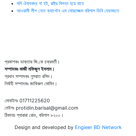
যদি ঐক্যবদ্ধ না হই, রাষ্ট্র বিপন্ন হয়ে যাবে
আওয়ামী লীগ নেতা ক্যাপ্টেন এম মোয়াজ্জেম বরিশাল ডিবি হেফাজতে
প্রকাশকঃ ডাক্তার জি.কে চক্রবর্তী।
সম্পাদকঃ কাজী মফিজুল ইসলাম।
প্রধান সম্পাদকঃ নুসরাত রসিদ।
নির্বাহী সম্পাদকঃ জাকিরুল মোমিন।
মোবাইলঃ 01711225620
মেইলঃ protidin.barisal@gmail.com
ঠিকানাঃ প্যারারা রোড, বরিশাল ৮২০০।
Design and developed by
Engieer BD Network