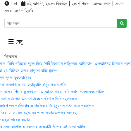
ঢাকা
৯ই আগস্ট, ২০২৬ খ্রিস্টাব্দ | ২৫শে শ্রাবণ, ১৪৩৩ বঙ্গাব্দ | ২৬শে
সফর, ১৪৪৮ হিজরি
মেনু
শিরোনাম
মকে ‘ডিবি পরিচয়ে’ তুলে নিয়ে ‘শারীরিকভাবে লাঞ্ছিতের’ অভিযোগ, এসআইসহ তিনজন প্রত্
া ২৪ বিলিয়ন ডলার ছাড়তে রাজি ট্রাম্প
 সূচনা যুক্তরাষ্ট্রের
র্ড অনলাইনে নয়, ম্যানুয়ালি ইস্যু করবে ইসি
 আমার পিতার জন্মস্থান। এ আসন কারো দাবি করাও উদ্ধত্বের শামিল
তা ক্যাপ্টেন এম মোয়াজ্জেম বরিশাল ডিবি হেফাজতে
াগে গুম প্রতিরোধ ও প্রতিকার ট্রাইব্যুনাল গঠন করে প্রজ্ঞাপন
া জিয়া ও তারেক রহমানের পক্ষে মনোনয়নপত্র সংগ্রহ
িরছেন তারেক রহমান
র সময় ব‌রিশাল ও বরগুনার আওয়ামী লীগের দুই নেতা আটক