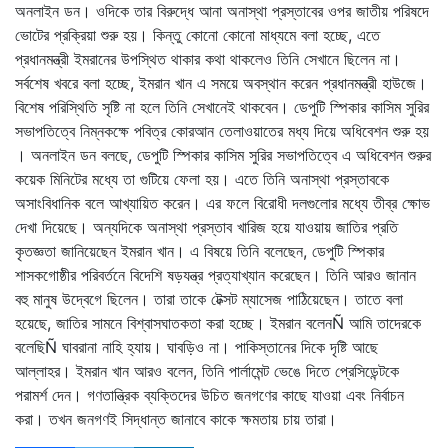
অনলাইন ডন। ওদিকে তার বিরুদ্ধে আনা অনাস্থা প্রস্তাবের ওপর জাতীয় পরিষদে
ভোটের প্রক্রিয়া শুরু হয়। কিন্তু কোনো কোনো মাধ্যমে বলা হচ্ছে, এতে
প্রধানমন্ত্রী ইমরানের উপস্থিত থাকার কথা থাকলেও তিনি সেখানে ছিলেন না।
সর্বশেষ খবরে বলা হচ্ছে, ইমরান খান এ সময়ে অবস্থান করেন প্রধানমন্ত্রী হাউজে।
বিশেষ পরিস্থিতি সৃষ্টি না হলে তিনি সেখানেই থাকবেন। ডেপুটি স্পিকার কাসিম সুরির
সভাপতিত্বে নিম্নকক্ষে পবিত্র কোরআন তেলাওয়াতের মধ্য দিয়ে অধিবেশন শুরু হয়
। অনলাইন ডন বলছে, ডেপুটি স্পিকার কাসিম সুরির সভাপতিত্বে এ অধিবেশন শুরুর
কয়েক মিনিটের মধ্যে তা গুটিয়ে ফেলা হয়। এতে তিনি অনাস্থা প্রস্তাবকে
অসাংবিধানিক বলে আখ্যায়িত করেন। এর ফলে বিরোধী দলগুলোর মধ্যে তীব্র ক্ষোভ
দেখা দিয়েছে। অন্যদিকে অনাস্থা প্রস্তাব খারিজ হয়ে যাওয়ায় জাতির প্রতি
কৃতজ্ঞতা জানিয়েছেন ইমরান খান। এ বিষয়ে তিনি বলেছেন, ডেপুটি স্পিকার
শাসকগোষ্ঠীর পরিবর্তনে বিদেশি ষড়যন্ত্র প্রত্যাখ্যান করেছেন। তিনি আরও জানান
বহু মানুষ উদ্বেগে ছিলেন। তারা তাকে টেক্সট ম্যাসেজ পাঠিয়েছেন। তাতে বলা
হয়েছে, জাতির সামনে বিশ্বাসঘাতকতা করা হচ্ছে। ইমরান বলেনÑ আমি তাদেরকে
বলেছিÑ ঘাবরানা নাহি হ্যায়। ঘাবড়িও না। পাকিস্তানের দিকে দৃষ্টি আছে
আল্লাহর। ইমরান খান আরও বলেন, তিনি পার্লামেন্ট ভেঙে দিতে প্রেসিডেন্টকে
পরামর্শ দেন। গণতান্ত্রিক ব্যক্তিদের উচিত জনগণের কাছে যাওয়া এবং নির্বাচন
করা। তখন জনগণই সিদ্ধান্ত জানাবে কাকে ক্ষমতায় চায় তারা।