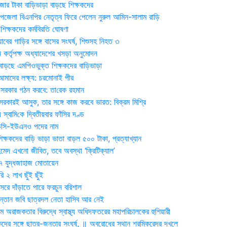
জার টাকা বাড়িভাড়া বাড়ছে শিক্ষকদের
জেলা বিএনপির নেতৃত্ব ফিরে পেলেন নুরুল আমিন-সালাম রাড়ি
িক্ষকদের কর্মবিরতি ঘোষণা
যাবের গাড়ির সঙ্গে বাসের সংঘর্ষ, শিশুসহ নিহত ৩
 কর্তৃপক্ষ অধ্যাদেশের খসড়া অনুমোদন
াড়ছে এমপিওভুক্ত শিক্ষকদের বাড়িভাড়া
দের লক্ষ্য: চরমোনাই পীর
সরকার গঠন করবে: তা‌রেক রহমান
সরকারই আসুক, তার সঙ্গে কাজ করবে ভারত: বিক্রম মিশ্রি
য় স্বা‌মি‌কে দ্বিতীয়বার ফাঁসির দণ্ড
ডিসি-ইউএনও পদের নাম
ক্ষকদের বাড়ি ভাড়া ভাতা বাড়ল ৫০০ টাকা, প্রত্যাখ্যান
দ এখনো জীবিত, তবে অবস্থা ‘ক্রিটিক্যাল’
৭ যুদ্ধজাহাজ মোতায়েন
 ২ লাখ ছুঁই ছুঁই
রে দাঁড়াতে পারে ফরচুন বরিশাল
সন্তান জবি ছাত্রদল নেতা হাসিব আর নেই
 অরাজকতার বিরুদ্ধে স্বাস্থ্য অধিদফতরের মহাপরিচালকের হুশিয়ারী
কদের সঙ্গে ছাত্র-জনতার সংঘর্ষ, ॥ অবরোধের স্থান শ্রমিকরেদর দখলে