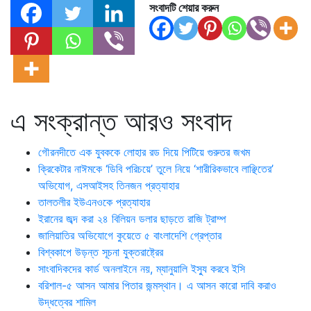
সংবাদটি শেয়ার করুন
এ সংক্রান্ত আরও সংবাদ
গৌরনদীতে এক যুবককে লোহার রড দিয়ে পিটিয়ে গুরুতর জখম
ক্রিকেটার নাঈমকে ‘ডিবি পরিচয়ে’ তুলে নিয়ে ‘শারীরিকভাবে লাঞ্ছিতের’
অভিযোগ, এসআইসহ তিনজন প্রত্যাহার
তালতলীর ইউএনওকে প্রত্যাহার
ইরানের জব্দ করা ২৪ বিলিয়ন ডলার ছাড়তে রাজি ট্রাম্প
জালিয়াতির অভিযোগে কুয়েতে ৫ বাংলাদেশি গ্রেপ্তার
বিশ্বকাপে উড়ন্ত সূচনা যুক্তরাষ্ট্রের
সাংবাদিকদের কার্ড অনলাইনে নয়, ম্যানুয়ালি ইস্যু করবে ইসি
বরিশাল-৫ আসন আমার পিতার জন্মস্থান। এ আসন কারো দাবি করাও
উদ্ধত্বের শামিল