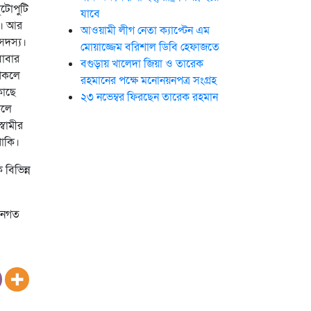
ুটোপুটি
যাবে
ই। আর
আওয়ামী লীগ নেতা ক্যাপ্টেন এম
সদস্য।
মোয়াজ্জেম বরিশাল ডিবি হেফাজতে
বাবার
বগুড়ায় খালেদা জিয়া ও তারেক
শিকলে
রহমানের পক্ষে মনোনয়নপত্র সংগ্রহ
কাছে
২৩ নভেম্বর ফিরছেন তারেক রহমান
কলে
্বামীর
থাকি।
বিভিন্ন
আইনগত