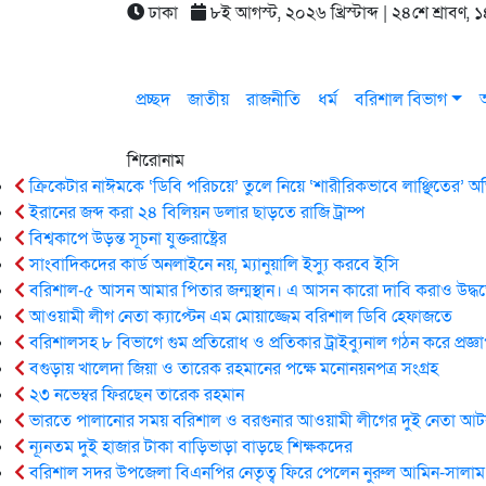
ঢাকা
৮ই আগস্ট, ২০২৬ খ্রিস্টাব্দ | ২৪শে শ্রাবণ,
প্রচ্ছদ
জাতীয়
রাজনীতি
ধর্ম
বরিশাল বিভাগ
আ
শিরোনাম
ক্রিকেটার নাঈমকে ‘ডিবি পরিচয়ে’ তুলে নিয়ে ‘শারীরিকভাবে লাঞ্ছিতের’
ইরানের জব্দ করা ২৪ বিলিয়ন ডলার ছাড়তে রাজি ট্রাম্প
বিশ্বকাপে উড়ন্ত সূচনা যুক্তরাষ্ট্রের
সাংবাদিকদের কার্ড অনলাইনে নয়, ম্যানুয়ালি ইস্যু করবে ইসি
বরিশাল-৫ আসন আমার পিতার জন্মস্থান। এ আসন কারো দাবি করাও উদ্ধত্
আওয়ামী লীগ নেতা ক্যাপ্টেন এম মোয়াজ্জেম বরিশাল ডিবি হেফাজতে
বরিশালসহ ৮ বিভাগে গুম প্রতিরোধ ও প্রতিকার ট্রাইব্যুনাল গঠন করে প্রজ্ঞ
বগুড়ায় খালেদা জিয়া ও তারেক রহমানের পক্ষে মনোনয়নপত্র সংগ্রহ
২৩ নভেম্বর ফিরছেন তারেক রহমান
ভারতে পালানোর সময় ব‌রিশাল ও বরগুনার আওয়ামী লীগের দুই নেতা আ
ন্যূনতম দুই হাজার টাকা বাড়িভাড়া বাড়ছে শিক্ষকদের
বরিশাল সদর উপজেলা বিএনপির নেতৃত্ব ফিরে পেলেন নুরুল আমিন-সালাম