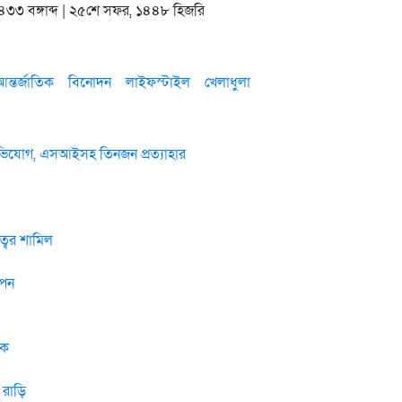
 ১৪৩৩ বঙ্গাব্দ | ২৫শে সফর, ১৪৪৮ হিজরি
ন্তর্জাতিক
বিনোদন
লাইফস্টাইল
খেলাধুলা
 অভিযোগ, এসআইসহ তিনজন প্রত্যাহার
বের শামিল
াপন
টক
 রাড়ি