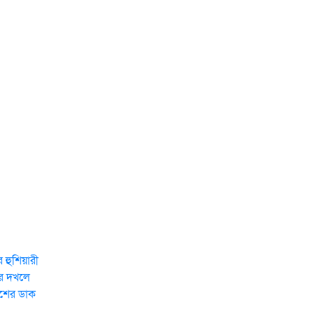
 হুশিয়ারী
দর দখলে
েশের ডাক