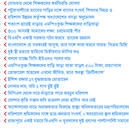
সোমবার থেকে শিক্ষকদের কর্মবিরতি ঘোষণা
পটুয়াখালীতে র‍্যাবের গাড়ির সঙ্গে বাসের সংঘর্ষ, শিশুসহ নিহত ৩
বরিশাল উন্নয়ন কর্তৃপক্ষ অধ্যাদেশের খসড়া অনুমোদন
শতাংশ হারেই বাড়ছে এমপিওভুক্ত শিক্ষকদের বাড়িভাড়া
৩০০ আসনই আমাদের লক্ষ্য: চরমোনাই পীর
বিএনপি একাই সরকার গঠন করবে: তা‌রেক রহমান
বাংলাদেশে যে সরকারই আসুক, তার সঙ্গে কাজ করবে ভারত: বিক্রম মিশ্রি
দুই স্ত্রী হত্যায় স্বা‌মি‌কে দ্বিতীয়বার ফাঁসির দণ্ড
বদলে যাচ্ছে ডিসি-ইউএনও পদের নাম
এমপিওভুক্ত শিক্ষকদের বাড়ি ভাড়া ভাতা বাড়ল ৫০০ টাকা, প্রত্যাখ্যান
তোফায়েল আহমেদ এখনো জীবিত, তবে অবস্থা ‘ক্রিটিক্যাল’
ইলিশ রক্ষায় ১৭ যুদ্ধজাহাজ মোতায়েন
সোনার দাম, ভরি ২ লাখ ছুঁই ছুঁই
বিপিএল থেকে সরে দাঁড়াতে পারে ফরচুন বরিশাল
ভোলার কৃ‌তি সন্তান জবি ছাত্রদল নেতা হাসিব আর নেই
আন্দোলনের নামে অরাজকতার বিরুদ্ধে স্বাস্থ্য অধিদফতরের মহাপরিচালকের
বরিশালে শ্রমিকদের সঙ্গে ছাত্র-জনতার সংঘর্ষ, ॥ অবরোধের স্থান শ্রমিকরে
রাজাপুরে একই সময়ে বিএনপি ও যুবদলের দুই গ্রুপের পাল্টাপাল্টি সমাব