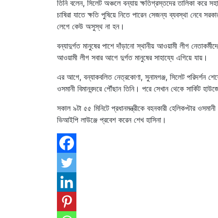
তিনি বলেন, সিলেট অঞ্চলে বন্যায় ক্ষতিগ্রস্তদের তালিকা করে সহ
চাষিরা যাতে ক্ষতি পুষিয়ে নিতে পারেন সেজন্য ব্যবস্থা নেবে স
লেগে কেউ অসুস্থ না হন।
বন্যাদুর্গত মানুষের পাশে দাঁড়ানো স্থানীয় আওয়ামী লীগ নেতাকর্ম
আওয়ামী লীগ সবার আগে দুর্গত মানুষের সাহায্যে এগিয়ে যায়।
এর আগে, বন্যাকবলিত নেত্রকোণা, সুনামগঞ্জ, সিলেট পরিদর্শন শেষ
ওসমানী বিমানবন্দরে পৌঁছান তিনি। পরে সেখান থেকে সার্কিট হাউজে 
সকাল ৯টা ৫৫ মিনিটে প্রধানমন্ত্রীকে বহনকারী হেলিকপ্টার ওসমান
ভিআইপি লাউঞ্জে প্রবেশ করেন শেখ হাসিনা।