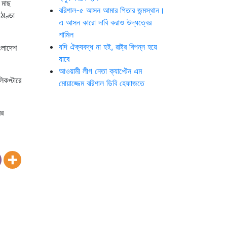
 মাছ
বরিশাল-৫ আসন আমার পিতার জন্মস্থান।
ঠাণ্ডা
এ আসন কারো দাবি করাও উদ্ধত্বের
শামিল
যদি ঐক্যবদ্ধ না হই, রাষ্ট্র বিপন্ন হয়ে
াংলাদেশ
যাবে
আওয়ামী লীগ নেতা ক্যাপ্টেন এম
িকপ্টারে
মোয়াজ্জেম বরিশাল ডিবি হেফাজতে
ের