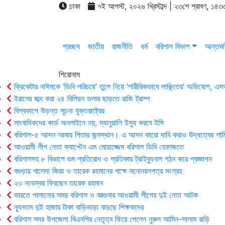
ঢাকা
৭ই আগস্ট, ২০২৬ খ্রিস্টাব্দ | ২৩শে শ্রাবণ, ১৪৩৩
প্রচ্ছদ
জাতীয়
রাজনীতি
ধর্ম
বরিশাল বিভাগ
আন্তর্জ
শিরোনাম
ক্রিকেটার নাঈমকে ‘ডিবি পরিচয়ে’ তুলে নিয়ে ‘শারীরিকভাবে লাঞ্ছিতের’ অভিযোগ, 
ইরানের জব্দ করা ২৪ বিলিয়ন ডলার ছাড়তে রাজি ট্রাম্প
বিশ্বকাপে উড়ন্ত সূচনা যুক্তরাষ্ট্রের
সাংবাদিকদের কার্ড অনলাইনে নয়, ম্যানুয়ালি ইস্যু করবে ইসি
বরিশাল-৫ আসন আমার পিতার জন্মস্থান। এ আসন কারো দাবি করাও উদ্ধত্বের শাম
আওয়ামী লীগ নেতা ক্যাপ্টেন এম মোয়াজ্জেম বরিশাল ডিবি হেফাজতে
বরিশালসহ ৮ বিভাগে গুম প্রতিরোধ ও প্রতিকার ট্রাইব্যুনাল গঠন করে প্রজ্ঞাপন
বগুড়ায় খালেদা জিয়া ও তারেক রহমানের পক্ষে মনোনয়নপত্র সংগ্রহ
২৩ নভেম্বর ফিরছেন তারেক রহমান
ভারতে পালানোর সময় ব‌রিশাল ও বরগুনার আওয়ামী লীগের দুই নেতা আটক
ন্যূনতম দুই হাজার টাকা বাড়িভাড়া বাড়ছে শিক্ষকদের
বরিশাল সদর উপজেলা বিএনপির নেতৃত্ব ফিরে পেলেন নুরুল আমিন-সালাম রাড়ি