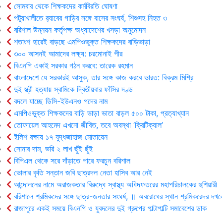
সোমবার থেকে শিক্ষকদের কর্মবিরতি ঘোষণা
পটুয়াখালীতে র‍্যাবের গাড়ির সঙ্গে বাসের সংঘর্ষ, শিশুসহ নিহত ৩
বরিশাল উন্নয়ন কর্তৃপক্ষ অধ্যাদেশের খসড়া অনুমোদন
শতাংশ হারেই বাড়ছে এমপিওভুক্ত শিক্ষকদের বাড়িভাড়া
৩০০ আসনই আমাদের লক্ষ্য: চরমোনাই পীর
বিএনপি একাই সরকার গঠন করবে: তা‌রেক রহমান
বাংলাদেশে যে সরকারই আসুক, তার সঙ্গে কাজ করবে ভারত: বিক্রম মিশ্রি
দুই স্ত্রী হত্যায় স্বা‌মি‌কে দ্বিতীয়বার ফাঁসির দণ্ড
বদলে যাচ্ছে ডিসি-ইউএনও পদের নাম
এমপিওভুক্ত শিক্ষকদের বাড়ি ভাড়া ভাতা বাড়ল ৫০০ টাকা, প্রত্যাখ্যান
তোফায়েল আহমেদ এখনো জীবিত, তবে অবস্থা ‘ক্রিটিক্যাল’
ইলিশ রক্ষায় ১৭ যুদ্ধজাহাজ মোতায়েন
সোনার দাম, ভরি ২ লাখ ছুঁই ছুঁই
বিপিএল থেকে সরে দাঁড়াতে পারে ফরচুন বরিশাল
ভোলার কৃ‌তি সন্তান জবি ছাত্রদল নেতা হাসিব আর নেই
আন্দোলনের নামে অরাজকতার বিরুদ্ধে স্বাস্থ্য অধিদফতরের মহাপরিচালকের হুশিয়ারী
বরিশালে শ্রমিকদের সঙ্গে ছাত্র-জনতার সংঘর্ষ, ॥ অবরোধের স্থান শ্রমিকরেদর দখল
রাজাপুরে একই সময়ে বিএনপি ও যুবদলের দুই গ্রুপের পাল্টাপাল্টি সমাবেশের ডাক