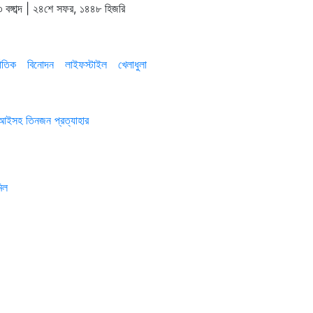
 বঙ্গাব্দ | ২৪শে সফর, ১৪৪৮ হিজরি
াতিক
বিনোদন
লাইফস্টাইল
খেলাধুলা
এসআইসহ তিনজন প্রত্যাহার
িল