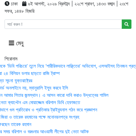
ঢাকা
৬ই আগস্ট, ২০২৬ খ্রিস্টাব্দ | ২২শে শ্রাবণ, ১৪৩৩ বঙ্গাব্দ | ২৩শে
সফর, ১৪৪৮ হিজরি
মেনু
শিরোনাম
মকে ‘ডিবি পরিচয়ে’ তুলে নিয়ে ‘শারীরিকভাবে লাঞ্ছিতের’ অভিযোগ, এসআইসহ তিনজন প্রত্
া ২৪ বিলিয়ন ডলার ছাড়তে রাজি ট্রাম্প
 সূচনা যুক্তরাষ্ট্রের
র্ড অনলাইনে নয়, ম্যানুয়ালি ইস্যু করবে ইসি
 আমার পিতার জন্মস্থান। এ আসন কারো দাবি করাও উদ্ধত্বের শামিল
তা ক্যাপ্টেন এম মোয়াজ্জেম বরিশাল ডিবি হেফাজতে
াগে গুম প্রতিরোধ ও প্রতিকার ট্রাইব্যুনাল গঠন করে প্রজ্ঞাপন
া জিয়া ও তারেক রহমানের পক্ষে মনোনয়নপত্র সংগ্রহ
িরছেন তারেক রহমান
র সময় ব‌রিশাল ও বরগুনার আওয়ামী লীগের দুই নেতা আটক