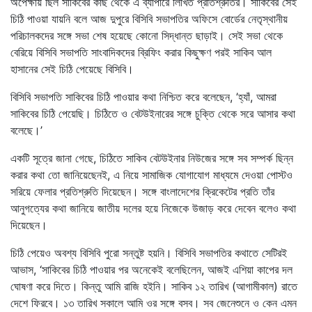
অপেক্ষায় ছিল সাকিবের কাছ থেকে এ ব্যাপারে লিখিত প্রতিশ্রুতির। সাকিবের সেই
চিঠি পাওয়া যায়নি বলে আজ দুপুরে বিসিবি সভাপতির অফিসে বোর্ডের নেতৃস্থানীয়
পরিচালকদের সঙ্গে সভা শেষ হয়েছে কোনো সিদ্ধান্ত ছাড়াই। সেই সভা থেকে
বেরিয়ে বিসিবি সভাপতি সাংবাদিকদের ব্রিফিং করার কিছুক্ষণ পরই সাকিব আল
হাসানের সেই চিঠি পেয়েছে বিসিবি।
বিসিবি সভাপতি সাকিবের চিঠি পাওয়ার কথা নিশ্চিত করে বলেছেন, ’হ্যাঁ, আমরা
সাকিবের চিঠি পেয়েছি। চিঠিতে ও বেটউইনারের সঙ্গে চুক্তি থেকে সরে আসার কথা
বলেছে।’
একটি সূত্রে জানা গেছে, চিঠিতে সাকিব বেটউইনার নিউজের সঙ্গে সব সম্পর্ক ছিন্ন
করার কথা তো জানিয়েছেনই, এ নিয়ে সামাজিক যোগাযোগ মাধ্যমে দেওয়া পোস্টও
সরিয়ে ফেলার প্রতিশ্রুতি দিয়েছেন। সঙ্গে বাংলাদেশের ক্রিকেটের প্রতি তাঁর
আনুগত্যের কথা জানিয়ে জাতীয় দলের হয়ে নিজেকে উজাড় করে দেবেন বলেও কথা
দিয়েছেন।
চিঠি পেয়েও অবশ্য বিসিবি পুরো সন্তুষ্ট হয়নি। বিসিবি সভাপতির কথাতে সেটিরই
আভাস, ‘সাকিবের চিঠি পাওয়ার পর অনেকেই বলেছিলেন, আজই এশিয়া কাপের দল
ঘোষণা করে দিতে। কিন্তু আমি রাজি হইনি। সাকিব ১২ তারিখ (আগামীকাল) রাতে
দেশে ফিরবে। ১৩ তারিখ সকালে আমি ওর সঙ্গে বসব। সব জেনেশুনে ও কেন এমন