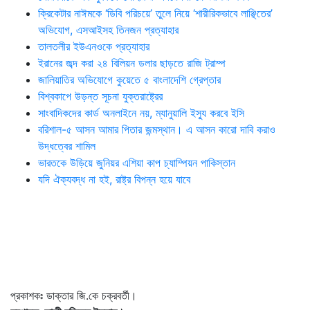
ক্রিকেটার নাঈমকে ‘ডিবি পরিচয়ে’ তুলে নিয়ে ‘শারীরিকভাবে লাঞ্ছিতের’
অভিযোগ, এসআইসহ তিনজন প্রত্যাহার
তালতলীর ইউএনওকে প্রত্যাহার
ইরানের জব্দ করা ২৪ বিলিয়ন ডলার ছাড়তে রাজি ট্রাম্প
জালিয়াতির অভিযোগে কুয়েতে ৫ বাংলাদেশি গ্রেপ্তার
বিশ্বকাপে উড়ন্ত সূচনা যুক্তরাষ্ট্রের
সাংবাদিকদের কার্ড অনলাইনে নয়, ম্যানুয়ালি ইস্যু করবে ইসি
বরিশাল-৫ আসন আমার পিতার জন্মস্থান। এ আসন কারো দাবি করাও
উদ্ধত্বের শামিল
ভারতকে উড়িয়ে জুনিয়র এশিয়া কাপ চ্যাম্পিয়ন পাকিস্তান
যদি ঐক্যবদ্ধ না হই, রাষ্ট্র বিপন্ন হয়ে যাবে
প্রকাশকঃ ডাক্তার জি.কে চক্রবর্তী।