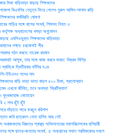
জার টাকা বাড়িভাড়া বাড়ছে শিক্ষকদের
জেলা বিএনপির নেতৃত্ব ফিরে পেলেন নুরুল আমিন-সালাম রাড়ি
িক্ষকদের কর্মবিরতি ঘোষণা
যাবের গাড়ির সঙ্গে বাসের সংঘর্ষ, শিশুসহ নিহত ৩
 কর্তৃপক্ষ অধ্যাদেশের খসড়া অনুমোদন
াড়ছে এমপিওভুক্ত শিক্ষকদের বাড়িভাড়া
দের লক্ষ্য: চরমোনাই পীর
সরকার গঠন করবে: তা‌রেক রহমান
সরকারই আসুক, তার সঙ্গে কাজ করবে ভারত: বিক্রম মিশ্রি
য় স্বা‌মি‌কে দ্বিতীয়বার ফাঁসির দণ্ড
ডিসি-ইউএনও পদের নাম
ক্ষকদের বাড়ি ভাড়া ভাতা বাড়ল ৫০০ টাকা, প্রত্যাখ্যান
দ এখনো জীবিত, তবে অবস্থা ‘ক্রিটিক্যাল’
৭ যুদ্ধজাহাজ মোতায়েন
 ২ লাখ ছুঁই ছুঁই
রে দাঁড়াতে পারে ফরচুন বরিশাল
সন্তান জবি ছাত্রদল নেতা হাসিব আর নেই
 অরাজকতার বিরুদ্ধে স্বাস্থ্য অধিদফতরের মহাপরিচালকের হুশিয়ারী
কদের সঙ্গে ছাত্র-জনতার সংঘর্ষ, ॥ অবরোধের স্থান শ্রমিকরেদর দখলে