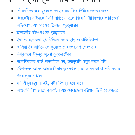
গৌরনদীতে এক যুবককে লোহার রড দিয়ে পিটিয়ে গুরুতর জখম
ক্রিকেটার নাঈমকে ‘ডিবি পরিচয়ে’ তুলে নিয়ে ‘শারীরিকভাবে লাঞ্ছিতের’
অভিযোগ, এসআইসহ তিনজন প্রত্যাহার
তালতলীর ইউএনওকে প্রত্যাহার
ইরানের জব্দ করা ২৪ বিলিয়ন ডলার ছাড়তে রাজি ট্রাম্প
জালিয়াতির অভিযোগে কুয়েতে ৫ বাংলাদেশি গ্রেপ্তার
বিশ্বকাপে উড়ন্ত সূচনা যুক্তরাষ্ট্রের
সাংবাদিকদের কার্ড অনলাইনে নয়, ম্যানুয়ালি ইস্যু করবে ইসি
বরিশাল-৫ আসন আমার পিতার জন্মস্থান। এ আসন কারো দাবি করাও
উদ্ধত্বের শামিল
যদি ঐক্যবদ্ধ না হই, রাষ্ট্র বিপন্ন হয়ে যাবে
আওয়ামী লীগ নেতা ক্যাপ্টেন এম মোয়াজ্জেম বরিশাল ডিবি হেফাজতে