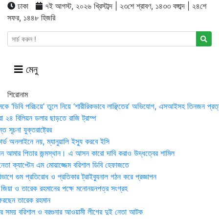
ঢাকা
৭ই আগস্ট, ২০২৬ খ্রিস্টাব্দ | ২৩শে শ্রাবণ, ১৪৩৩ বঙ্গাব্দ | ২৪শে
সফর, ১৪৪৮ হিজরি
মেনু
শিরোনাম
মকে ‘ডিবি পরিচয়ে’ তুলে নিয়ে ‘শারীরিকভাবে লাঞ্ছিতের’ অভিযোগ, এসআইসহ তিনজন প্রত্
া ২৪ বিলিয়ন ডলার ছাড়তে রাজি ট্রাম্প
 সূচনা যুক্তরাষ্ট্রের
র্ড অনলাইনে নয়, ম্যানুয়ালি ইস্যু করবে ইসি
 আমার পিতার জন্মস্থান। এ আসন কারো দাবি করাও উদ্ধত্বের শামিল
তা ক্যাপ্টেন এম মোয়াজ্জেম বরিশাল ডিবি হেফাজতে
াগে গুম প্রতিরোধ ও প্রতিকার ট্রাইব্যুনাল গঠন করে প্রজ্ঞাপন
া জিয়া ও তারেক রহমানের পক্ষে মনোনয়নপত্র সংগ্রহ
িরছেন তারেক রহমান
র সময় ব‌রিশাল ও বরগুনার আওয়ামী লীগের দুই নেতা আটক