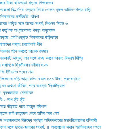
জার টাকা বাড়িভাড়া বাড়ছে শিক্ষকদের
জেলা বিএনপির নেতৃত্ব ফিরে পেলেন নুরুল আমিন-সালাম রাড়ি
িক্ষকদের কর্মবিরতি ঘোষণা
যাবের গাড়ির সঙ্গে বাসের সংঘর্ষ, শিশুসহ নিহত ৩
 কর্তৃপক্ষ অধ্যাদেশের খসড়া অনুমোদন
াড়ছে এমপিওভুক্ত শিক্ষকদের বাড়িভাড়া
দের লক্ষ্য: চরমোনাই পীর
সরকার গঠন করবে: তা‌রেক রহমান
সরকারই আসুক, তার সঙ্গে কাজ করবে ভারত: বিক্রম মিশ্রি
য় স্বা‌মি‌কে দ্বিতীয়বার ফাঁসির দণ্ড
ডিসি-ইউএনও পদের নাম
ক্ষকদের বাড়ি ভাড়া ভাতা বাড়ল ৫০০ টাকা, প্রত্যাখ্যান
দ এখনো জীবিত, তবে অবস্থা ‘ক্রিটিক্যাল’
৭ যুদ্ধজাহাজ মোতায়েন
 ২ লাখ ছুঁই ছুঁই
রে দাঁড়াতে পারে ফরচুন বরিশাল
সন্তান জবি ছাত্রদল নেতা হাসিব আর নেই
 অরাজকতার বিরুদ্ধে স্বাস্থ্য অধিদফতরের মহাপরিচালকের হুশিয়ারী
কদের সঙ্গে ছাত্র-জনতার সংঘর্ষ, ॥ অবরোধের স্থান শ্রমিকরেদর দখলে