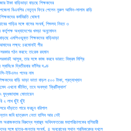
জার টাকা বাড়িভাড়া বাড়ছে শিক্ষকদের
জেলা বিএনপির নেতৃত্ব ফিরে পেলেন নুরুল আমিন-সালাম রাড়ি
িক্ষকদের কর্মবিরতি ঘোষণা
যাবের গাড়ির সঙ্গে বাসের সংঘর্ষ, শিশুসহ নিহত ৩
 কর্তৃপক্ষ অধ্যাদেশের খসড়া অনুমোদন
াড়ছে এমপিওভুক্ত শিক্ষকদের বাড়িভাড়া
দের লক্ষ্য: চরমোনাই পীর
সরকার গঠন করবে: তা‌রেক রহমান
সরকারই আসুক, তার সঙ্গে কাজ করবে ভারত: বিক্রম মিশ্রি
য় স্বা‌মি‌কে দ্বিতীয়বার ফাঁসির দণ্ড
ডিসি-ইউএনও পদের নাম
ক্ষকদের বাড়ি ভাড়া ভাতা বাড়ল ৫০০ টাকা, প্রত্যাখ্যান
দ এখনো জীবিত, তবে অবস্থা ‘ক্রিটিক্যাল’
৭ যুদ্ধজাহাজ মোতায়েন
 ২ লাখ ছুঁই ছুঁই
রে দাঁড়াতে পারে ফরচুন বরিশাল
সন্তান জবি ছাত্রদল নেতা হাসিব আর নেই
 অরাজকতার বিরুদ্ধে স্বাস্থ্য অধিদফতরের মহাপরিচালকের হুশিয়ারী
কদের সঙ্গে ছাত্র-জনতার সংঘর্ষ, ॥ অবরোধের স্থান শ্রমিকরেদর দখলে