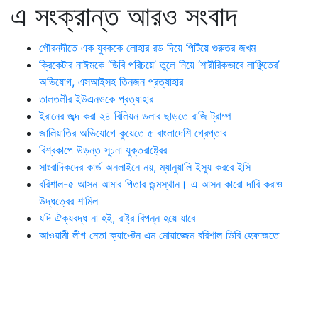
এ সংক্রান্ত আরও সংবাদ
গৌরনদীতে এক যুবককে লোহার রড দিয়ে পিটিয়ে গুরুতর জখম
ক্রিকেটার নাঈমকে ‘ডিবি পরিচয়ে’ তুলে নিয়ে ‘শারীরিকভাবে লাঞ্ছিতের’
অভিযোগ, এসআইসহ তিনজন প্রত্যাহার
তালতলীর ইউএনওকে প্রত্যাহার
ইরানের জব্দ করা ২৪ বিলিয়ন ডলার ছাড়তে রাজি ট্রাম্প
জালিয়াতির অভিযোগে কুয়েতে ৫ বাংলাদেশি গ্রেপ্তার
বিশ্বকাপে উড়ন্ত সূচনা যুক্তরাষ্ট্রের
সাংবাদিকদের কার্ড অনলাইনে নয়, ম্যানুয়ালি ইস্যু করবে ইসি
বরিশাল-৫ আসন আমার পিতার জন্মস্থান। এ আসন কারো দাবি করাও
উদ্ধত্বের শামিল
যদি ঐক্যবদ্ধ না হই, রাষ্ট্র বিপন্ন হয়ে যাবে
আওয়ামী লীগ নেতা ক্যাপ্টেন এম মোয়াজ্জেম বরিশাল ডিবি হেফাজতে