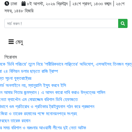
ঢাকা
৮ই আগস্ট, ২০২৬ খ্রিস্টাব্দ | ২৪শে শ্রাবণ, ১৪৩৩ বঙ্গাব্দ | ২৫শে
সফর, ১৪৪৮ হিজরি
মেনু
শিরোনাম
মকে ‘ডিবি পরিচয়ে’ তুলে নিয়ে ‘শারীরিকভাবে লাঞ্ছিতের’ অভিযোগ, এসআইসহ তিনজন প্রত্
া ২৪ বিলিয়ন ডলার ছাড়তে রাজি ট্রাম্প
 সূচনা যুক্তরাষ্ট্রের
র্ড অনলাইনে নয়, ম্যানুয়ালি ইস্যু করবে ইসি
 আমার পিতার জন্মস্থান। এ আসন কারো দাবি করাও উদ্ধত্বের শামিল
তা ক্যাপ্টেন এম মোয়াজ্জেম বরিশাল ডিবি হেফাজতে
াগে গুম প্রতিরোধ ও প্রতিকার ট্রাইব্যুনাল গঠন করে প্রজ্ঞাপন
া জিয়া ও তারেক রহমানের পক্ষে মনোনয়নপত্র সংগ্রহ
িরছেন তারেক রহমান
র সময় ব‌রিশাল ও বরগুনার আওয়ামী লীগের দুই নেতা আটক