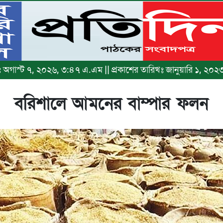
িখঃ অগাস্ট ৭, ২০২৬, ৩:৪৭ এ.এম || প্রকাশের তারিখঃ জানুয়ারি ১, ২০২
বরিশালে আমনের বাম্পার ফলন