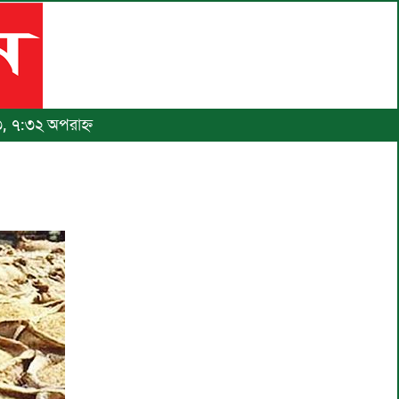
৩, ৭:৩২ অপরাহ্ণ