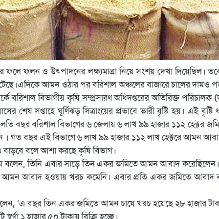
্ষণের ফলে ফলন ও উৎপাদনের লক্ষ্যমাত্রা নিয়ে সংশয় দেখা দিয়েছিল।
টেছে।এদিকে আমন ওঠার পর বরিশাল অঞ্চলের বাজারে চালের দামও পড়তির 
র্কে বরিশাল বিভাগীয় কৃষি সম্প্রসারণ অধিদপ্তরের অতিরিক্ত পরিচালক (
র শেষ সপ্তাহে ঘূর্ণিঝড় সিত্রাংয়ের প্রভাবে ভারী বৃষ্টি হয়। এই বৃ
য়, চলতি বছর বরিশাল বিভাগের ৬ জেলায় ৬ লাখ ৯৯ হাজার ১১২ হেক্টর জমি
ন । গত বছর এই বিভাগে ৬ লাখ ৯৯ হাজার ১১২ লাখ হেক্টরে আমন আব
 বাড়বে বলে আশা করছে কৃষি বিভাগ।
াম বলেন, তিনি এবার সাড়ে তিন একর জমিতে আমন আবাদ করেছিলেন। 
েই আমন আবাদ হওয়ায় খরচ কমেনি। এবার প্রতি একর জমিতে আবাদ ক
ন বলেন, ‘এ বছর তিন একর জমিতে আমন চাষে খরচ হয়েছে ২৮ হাজার টাক
্বর্ণা ১ হাজার ৫০ টাকায় বিক্রি হচ্ছে।