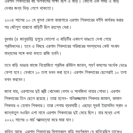
এরশাদ শিকদারের বহু অপকর্মের সাক্ষী ছিল এ বাড়ি। কোনো এক সময় এ বাড়ি
দেখার জন্য ভিড় লেগে থাকতো।
২০০৪ সালের ১০ মে খুলনা জেলা কারাগারে এরশাদ শিকদারের ফাঁসি কার্যকর করার
পর জৌলুশ হারানো বাড়িটি ছিল রহস্যে ঘেরা।
বুধবার (৪ জানুয়ারি) দুপুরে দোতলা এ বাড়িটির একাংশ ভাঙতে দেখা গেছে
শ্রমিকদের। তবে এ বিষয়ে এরশাদ শিকদারের পরিবারের সদস্যদের কেউ সংবাদ
মাধ্যমের সঙ্গে কথা বলতে রাজি হননি।
তবে বাড়ি ভাঙার কাজে নিয়োজিত শ্রমিক রবিউল জানান, স্বর্ণ কমলের অর্ধেক ভেঙে
ফেলা হবে। যেখানে ১০ তলা ভবন করা হবে। এরশাদ শিকদারের ছেলেরাই ১০ তলা
ভবন করবেন।
জানা যায়, এরশাদের দুই স্ত্রী খোদেজা বেগম ও সানজিদা নাহার শোভা। এরশাদ
শিকদারের তিন ছেলে রয়েছে। তারা হলেন- মনিরুজ্জামান শিকদার জামাল, কামাল
শিকদার ও হেলাল শিকদার। তারা পেশায় ব্যবসায়ী। এছাড়া সুবর্না ইয়াসমিন স্বাদ ও
জান্নাতুল নওরিন এশা নামে এরশাদ শিকদারের দুই মেয়ে ছিল। যার মধ্যে এশা
২০২২ সালের ৩ মার্চ আত্মহত্যা করে মারা যান।
কথিত আছে, এরশাদ শিকদারের বিলাসবহুল বাড়ি স্বর্ণকমল যে বানিয়েছিল তাকেও