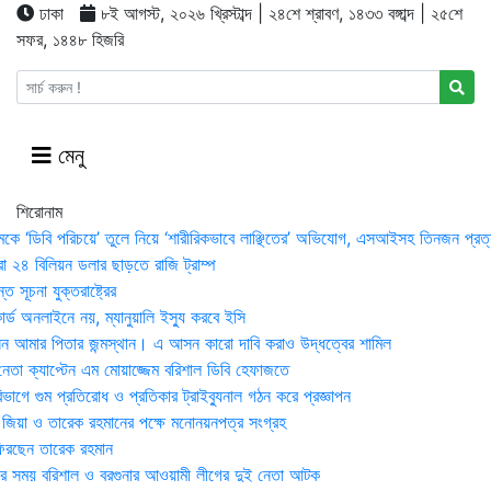
ঢাকা
৮ই আগস্ট, ২০২৬ খ্রিস্টাব্দ | ২৪শে শ্রাবণ, ১৪৩৩ বঙ্গাব্দ | ২৫শে
সফর, ১৪৪৮ হিজরি
মেনু
শিরোনাম
মকে ‘ডিবি পরিচয়ে’ তুলে নিয়ে ‘শারীরিকভাবে লাঞ্ছিতের’ অভিযোগ, এসআইসহ তিনজন প্রত্
া ২৪ বিলিয়ন ডলার ছাড়তে রাজি ট্রাম্প
 সূচনা যুক্তরাষ্ট্রের
র্ড অনলাইনে নয়, ম্যানুয়ালি ইস্যু করবে ইসি
 আমার পিতার জন্মস্থান। এ আসন কারো দাবি করাও উদ্ধত্বের শামিল
তা ক্যাপ্টেন এম মোয়াজ্জেম বরিশাল ডিবি হেফাজতে
াগে গুম প্রতিরোধ ও প্রতিকার ট্রাইব্যুনাল গঠন করে প্রজ্ঞাপন
া জিয়া ও তারেক রহমানের পক্ষে মনোনয়নপত্র সংগ্রহ
িরছেন তারেক রহমান
র সময় ব‌রিশাল ও বরগুনার আওয়ামী লীগের দুই নেতা আটক