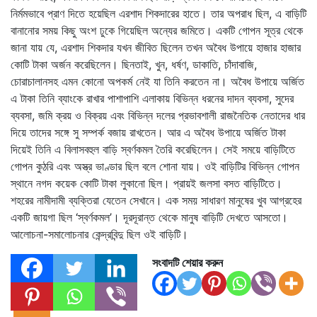
নির্মমভাবে প্রাণ দিতে হয়েছিল এরশাদ শিকদারের হাতে। তার অপরাধ ছিল, এ বাড়িটি
বানানোর সময় কিছু অংশ ঢুকে গিয়েছিল অন্যের জমিতে। একটি গোপন সূত্র থেকে
জানা যায় যে, এরশাদ শিকদার যখন জীবিত ছিলেন তখন অবৈধ উপায়ে হাজার হাজার
কোটি টাকা অর্জন করেছিলেন। ছিনতাই, খুন, ধর্ষণ, ডাকাতি, চাঁদাবাজি,
চোরাচালানসহ এমন কোনো অপকর্ম নেই যা তিনি করতেন না। অবৈধ উপায়ে অর্জিত
এ টাকা তিনি ব্যাংকে রাখার পাশাপাশি এলাকায় বিভিন্ন ধরনের দাদন ব্যবসা, সুদের
ব্যবসা, জমি ক্রয় ও বিক্রয় এবং বিভিন্ন দলের প্রভাবশালী রাজনৈতিক নেতাদের ধার
দিয়ে তাদের সঙ্গে সু সম্পর্ক বজায় রাখতেন। আর এ অবৈধ উপায়ে অর্জিত টাকা
দিয়েই তিনি এ বিলাসবহুল বাড়ি স্বর্ণকমল তৈরি করেছিলেন। সেই সময়ে বাড়িটিতে
গোপন কুঠরি এবং অস্ত্র ভাণ্ডার ছিল বলে শোনা যায়। ওই বাড়িটির বিভিন্ন গোপন
স্থানে নগদ কয়েক কোটি টাকা লুকানো ছিল। প্রায়ই জলসা বসত বাড়িটিতে।
শহরের নামীদামী ব্যক্তিরা যেতেন সেখানে। এক সময় সাধারণ মানুষের খুব আগ্রহের
একটি জায়গা ছিল ‘স্বর্ণকমল’। দূরদূরান্ত থেকে মানুষ বাড়িটি দেখতে আসতো।
আলোচনা-সমালোচনার কেন্দ্রবিন্দু ছিল ওই বাড়িটি।
সংবাদটি শেয়ার করুন