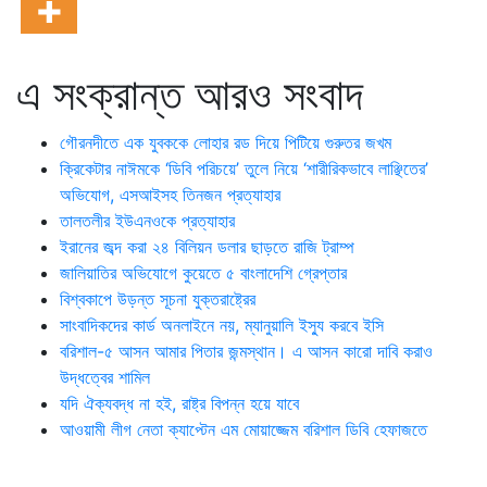
এ সংক্রান্ত আরও সংবাদ
গৌরনদীতে এক যুবককে লোহার রড দিয়ে পিটিয়ে গুরুতর জখম
ক্রিকেটার নাঈমকে ‘ডিবি পরিচয়ে’ তুলে নিয়ে ‘শারীরিকভাবে লাঞ্ছিতের’
অভিযোগ, এসআইসহ তিনজন প্রত্যাহার
তালতলীর ইউএনওকে প্রত্যাহার
ইরানের জব্দ করা ২৪ বিলিয়ন ডলার ছাড়তে রাজি ট্রাম্প
জালিয়াতির অভিযোগে কুয়েতে ৫ বাংলাদেশি গ্রেপ্তার
বিশ্বকাপে উড়ন্ত সূচনা যুক্তরাষ্ট্রের
সাংবাদিকদের কার্ড অনলাইনে নয়, ম্যানুয়ালি ইস্যু করবে ইসি
বরিশাল-৫ আসন আমার পিতার জন্মস্থান। এ আসন কারো দাবি করাও
উদ্ধত্বের শামিল
যদি ঐক্যবদ্ধ না হই, রাষ্ট্র বিপন্ন হয়ে যাবে
আওয়ামী লীগ নেতা ক্যাপ্টেন এম মোয়াজ্জেম বরিশাল ডিবি হেফাজতে