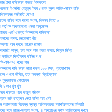
জার টাকা বাড়িভাড়া বাড়ছে শিক্ষকদের
জেলা বিএনপির নেতৃত্ব ফিরে পেলেন নুরুল আমিন-সালাম রাড়ি
িক্ষকদের কর্মবিরতি ঘোষণা
যাবের গাড়ির সঙ্গে বাসের সংঘর্ষ, শিশুসহ নিহত ৩
 কর্তৃপক্ষ অধ্যাদেশের খসড়া অনুমোদন
াড়ছে এমপিওভুক্ত শিক্ষকদের বাড়িভাড়া
দের লক্ষ্য: চরমোনাই পীর
সরকার গঠন করবে: তা‌রেক রহমান
সরকারই আসুক, তার সঙ্গে কাজ করবে ভারত: বিক্রম মিশ্রি
য় স্বা‌মি‌কে দ্বিতীয়বার ফাঁসির দণ্ড
ডিসি-ইউএনও পদের নাম
ক্ষকদের বাড়ি ভাড়া ভাতা বাড়ল ৫০০ টাকা, প্রত্যাখ্যান
দ এখনো জীবিত, তবে অবস্থা ‘ক্রিটিক্যাল’
৭ যুদ্ধজাহাজ মোতায়েন
 ২ লাখ ছুঁই ছুঁই
রে দাঁড়াতে পারে ফরচুন বরিশাল
সন্তান জবি ছাত্রদল নেতা হাসিব আর নেই
 অরাজকতার বিরুদ্ধে স্বাস্থ্য অধিদফতরের মহাপরিচালকের হুশিয়ারী
কদের সঙ্গে ছাত্র-জনতার সংঘর্ষ, ॥ অবরোধের স্থান শ্রমিকরেদর দখলে