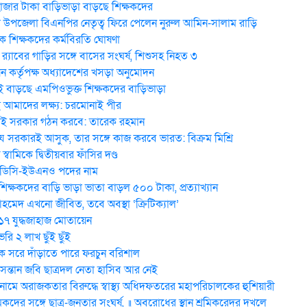
হাজার টাকা বাড়িভাড়া বাড়ছে শিক্ষকদের
উপজেলা বিএনপির নেতৃত্ব ফিরে পেলেন নুরুল আমিন-সালাম রাড়ি
 শিক্ষকদের কর্মবিরতি ঘোষণা
র‍্যাবের গাড়ির সঙ্গে বাসের সংঘর্ষ, শিশুসহ নিহত ৩
ন কর্তৃপক্ষ অধ্যাদেশের খসড়া অনুমোদন
 বাড়ছে এমপিওভুক্ত শিক্ষকদের বাড়িভাড়া
মাদের লক্ষ্য: চরমোনাই পীর
ই সরকার গঠন করবে: তা‌রেক রহমান
 সরকারই আসুক, তার সঙ্গে কাজ করবে ভারত: বিক্রম মিশ্রি
য় স্বা‌মি‌কে দ্বিতীয়বার ফাঁসির দণ্ড
 ডিসি-ইউএনও পদের নাম
িক্ষকদের বাড়ি ভাড়া ভাতা বাড়ল ৫০০ টাকা, প্রত্যাখ্যান
েদ এখনো জীবিত, তবে অবস্থা ‘ক্রিটিক্যাল’
 ১৭ যুদ্ধজাহাজ মোতায়েন
ি ২ লাখ ছুঁই ছুঁই
 সরে দাঁড়াতে পারে ফরচুন বরিশাল
 সন্তান জবি ছাত্রদল নেতা হাসিব আর নেই
মে অরাজকতার বিরুদ্ধে স্বাস্থ্য অধিদফতরের মহাপরিচালকের হুশিয়ারী
িকদের সঙ্গে ছাত্র-জনতার সংঘর্ষ, ॥ অবরোধের স্থান শ্রমিকরেদর দখলে