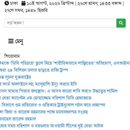
ঢাকা
১০ই আগস্ট, ২০২৬ খ্রিস্টাব্দ | ২৬শে শ্রাবণ, ১৪৩৩ বঙ্গাব্দ |
২৭শে সফর, ১৪৪৮ হিজরি
মেনু
শিরোনাম
ঈমকে ‘ডিবি পরিচয়ে’ তুলে নিয়ে ‘শারীরিকভাবে লাঞ্ছিতের’ অভিযোগ, এসআইসহ 
করা ২৪ বিলিয়ন ডলার ছাড়তে রাজি ট্রাম্প
 সূচনা যুক্তরাষ্ট্রের
কার্ড অনলাইনে নয়, ম্যানুয়ালি ইস্যু করবে ইসি
ন আমার পিতার জন্মস্থান। এ আসন কারো দাবি করাও উদ্ধত্বের শামিল
নেতা ক্যাপ্টেন এম মোয়াজ্জেম বরিশাল ডিবি হেফাজতে
িভাগে গুম প্রতিরোধ ও প্রতিকার ট্রাইব্যুনাল গঠন করে প্রজ্ঞাপন
েদা জিয়া ও তারেক রহমানের পক্ষে মনোনয়নপত্র সংগ্রহ
ফিরছেন তারেক রহমান
োর সময় ব‌রিশাল ও বরগুনার আওয়ামী লীগের দুই নেতা আটক