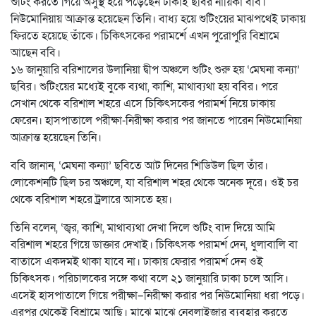
শুটিং করতে গিয়ে অসুস্থ হয়ে পড়েছেন ঢাকাই ছবির নায়িকা ববি।
নিউমোনিয়ায় আক্রান্ত হয়েছেন তিনি। বাধ্য হয়ে শুটিংয়ের মাঝপথেই ঢাকায়
ফিরতে হয়েছে তাঁকে। চিকিৎসকের পরামর্শে এখন পুরোপুরি বিশ্রামে
আছেন ববি।
১৬ জানুয়ারি বরিশালের উলানিয়া দ্বীপ অঞ্চলে শুটিং শুরু হয় ‘মেঘনা কন্যা’
ছবির। শুটিংয়ের মধ্যেই বুকে ব্যথা, কাশি, মাথাব্যথা হয় ববির। পরে
সেখান থেকে বরিশাল শহরে এসে চিকিৎসকের পরামর্শ নিয়ে ঢাকায়
ফেরেন। হাসপাতালে পরীক্ষা-নিরীক্ষা করার পর জানতে পারেন নিউমোনিয়া
আক্রান্ত হয়েছেন তিনি।
ববি জানান, ‘মেঘনা কন্যা’ ছবিতে আট দিনের শিডিউল ছিল তাঁর।
লোকেশনটি ছিল চর অঞ্চলে, যা বরিশাল শহর থেকে অনেক দূরে। ওই চর
থেকে বরিশাল শহরে ট্রলারে আসতে হয়।
তিনি বলেন, ‘জ্বর, কাশি, মাথাব্যথা দেখা দিলে শুটিং বাদ দিয়ে আমি
বরিশাল শহরে গিয়ে ডাক্তার দেখাই। চিকিৎসক পরামর্শ দেন, ধুলাবালি বা
বাতাসে একদমই থাকা যাবে না। ঢাকায় ফেরার পরামর্শ দেন ওই
চিকিৎসক। পরিচালকের সঙ্গে কথা বলে ২১ জানুয়ারি ঢাকা চলে আসি।
এসেই হাসপাতালে গিয়ে পরীক্ষা–নিরীক্ষা করার পর নিউমোনিয়া ধরা পড়ে।
এরপর থেকেই বিশ্রামে আছি। মাঝে মাঝে নেবুলাইজার ব্যবহার করতে