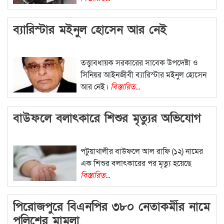
ব্যারিস্টার মইনুল হোসেন আর নেই
তত্ত্বাবধায়ক সরকারের সাবেক উপদেষ্টা ও
সিনিয়র আইনজীবী ব্যারিস্টার মইনুল হোসেন
আর নেই।
বিস্তারিত...
বাউফলে বলাৎকারে শিশুর মৃত্যুর অভিযোগ
পটুয়াখালীর বাউফলে আল রাফি (১২) নামের
এক শিশুর বলাৎকারের পর মৃত্যু হয়েছে
বিস্তারিত...
পিরোজপুরে বিএনপির ৩৮০ নেতাকর্মীর নামে
পুলিশের মামলা