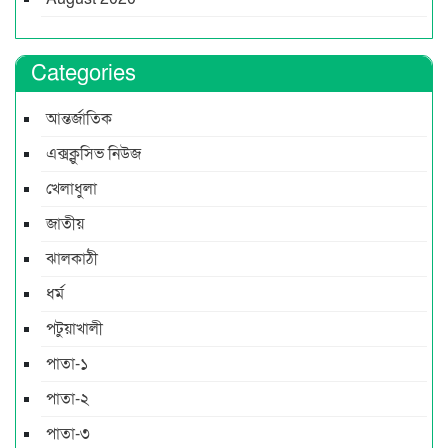
Categories
আন্তর্জাতিক
এক্সক্লুসিভ নিউজ
খেলাধুলা
জাতীয়
ঝালকাঠী
ধর্ম
পটুয়াখালী
পাতা-১
পাতা-২
পাতা-৩