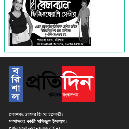
প্রকাশকঃ ডাক্তার জি.কে চক্রবর্তী।
সম্পাদকঃ কাজী মফিজুল ইসলাম।
প্রধান সম্পাদকঃ নুসরাত রসিদ।