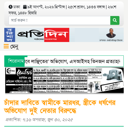
ঢাকা
৯ই আগস্ট, ২০২৬ খ্রিস্টাব্দ | ২৫শে শ্রাবণ, ১৪৩৩ বঙ্গাব্দ | ২৬শে
সফর, ১৪৪৮ হিজরি
মেনু
ে ‘শারীরিকভাবে লাঞ্ছিতের’ অভিযোগ, এসআইসহ তিনজন প্রত্যাহার
শিরোনাম
্য অধিদফতরের মহাপরিচালকের হুশিয়ারী
বরিশালে শ্রমিকদের সঙ্গে 
চাঁদার দাবিতে স্বামীকে মারধর, স্ত্রীকে ধর্ষণের
অভিযোগ দুই নেতার বিরুদ্ধে
প্রকাশিত: ৭:১৬ অপরাহ্ণ, জুন ৩০, ২০২৫