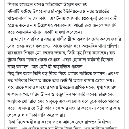
শিকার হয়েছেন বলেও অভিযোগে উল্লেখ করা হয়।
ঘটনাটি ঘটেছে উপজেলার চাঁদপুর ইউনিয়নের ৪ নম্বর ওয়ার্ডের
মাওলানাকান্দি এলাকায়। এ ঘটনায় সোমবার (৩০ জুন) রুবেল বাদী
হয়ে ৬ জনের নাম উল্লেখসহ অজ্ঞাতনামা আরো ৪-৫ জনকে আসামি
করে তজুমদ্দিন থানায় একটি মামলা করেছেন।
এর আগে গত রবিবার সন্ধ্যায় বাদীর স্ত্রী আত্মহত্যার চেষ্টা করলে জরুরি
সেবা ৯৯৯ নম্বরে কল পেয়ে তাকে উদ্ধার করে তজুমদ্দিন থানা পুলিশ।
মারধরের শিকার মো. রুবেল জানান, তিনি দুই বিয়ে করেছেন। বড়
স্ত্রীকে নিয়ে ঢাকায় থেকে সেখানে খাবার হোটেলে কর্মচারী হিসেবে
কাজ করছেন। আর ছোট স্ত্রী তজুমদ্দিনে থাকেন।
কিছু দিন আগে তিনি বড় স্ত্রীকে নিয়ে গ্রামের বাড়িতে আসেন। এরপর
গত শনিবার দিবাগত রাতে তার ছোট স্ত্রী তাকে বাসায় ডেকে নেয়।
পরে রাতে খাবার খাওয়ার সময় উপজেলা শ্রমিক দলের যুগ্ম সাধারণ
সম্পাদক মো. ফরিদ উদ্দিন ও তজুমদ্দিন সরকারি কলেজ ছাত্রদলের
আহ্বায়ক মো. রাসেলের নেতৃত্বে একদল লোক ঘরে ঢুকে তাকে মারধর
করে। এ সময় ছোট স্ত্রী তার সঙ্গে আর সংসার করবে না বলে তার কাছ
থেকে ৪ লাখ টাকা দাবি করে তারা।
টাকা দিতে অস্বীকার করলে তাকে আটকে রেখে রাতভর নির্যাতন
চালায়। এক পর্যায়ে তার বড় স্ত্রীকে টাকা নিয়ে এসে স্বামীকে ছাড়িয়ে