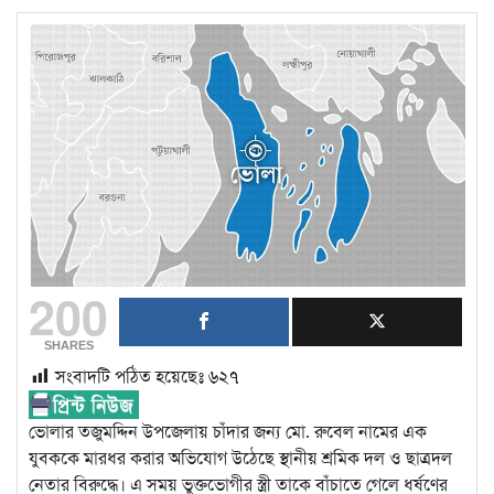
200
SHARES
সংবাদটি পঠিত হয়েছেঃ
৬২৭
ভোলার তজুমদ্দিন উপজেলায় চাঁদার জন্য মো. রুবেল নামের এক
যুবককে মারধর করার অভিযোগ উঠেছে স্থানীয় শ্রমিক দল ও ছাত্রদল
নেতার বিরুদ্ধে। এ সময় ভুক্তভোগীর স্ত্রী তাকে বাঁচাতে গেলে ধর্ষণের