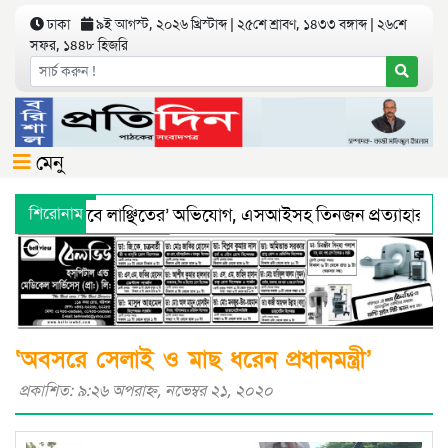
ঢাকা
৯ই আগস্ট, ২০২৬ খ্রিস্টাব্দ | ২৫শে শ্রাবণ, ১৪৩৩ বঙ্গাব্দ | ২৬শে
সফর, ১৪৪৮ হিজরি
মেনু
 ‘শারীরিকভাবে লাঞ্ছিতের’ অভিযোগ, এসআইসহ তিনজন প্রত্যাহার
শিরোনাম
্য অধিদফতরের মহাপরিচালকের হুশিয়ারী
বরিশালে শ্রমিকদের সঙ্গে 
‘অবসরে সেলাই ও মাছ ধরেন প্রধানমন্ত্রী’
প্রকাশিত: ৯:২৬ অপরাহ্ণ, নভেম্বর ২১, ২০২০