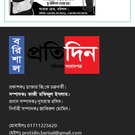
প্রকাশকঃ ডাক্তার জি.কে চক্রবর্তী।
সম্পাদকঃ কাজী মফিজুল ইসলাম।
প্রধান সম্পাদকঃ নুসরাত রসিদ।
নির্বাহী সম্পাদকঃ জাকিরুল মোমিন।
মোবাইলঃ 01711225620
মেইলঃ protidin.barisal@gmail.com