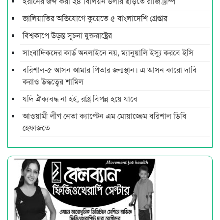
ইরানের জব্দ করা ২৪ বিলিয়ন ডলার ছাড়তে রাজি ট্রাম্প
জালিয়াতির অভিযোগে কুয়েতে ৫ বাংলাদেশি গ্রেপ্তার
বিশ্বকাপে উড়ন্ত সূচনা যুক্তরাষ্ট্রের
সাংবাদিকদের কার্ড অনলাইনে নয়, ম্যানুয়ালি ইস্যু করবে ইসি
বরিশাল-৫ আসন আমার পিতার জন্মস্থান। এ আসন কারো দাবি
করাও উদ্ধত্বের শামিল
যদি ঐক্যবদ্ধ না হই, রাষ্ট্র বিপন্ন হয়ে যাবে
আওয়ামী লীগ নেতা ক্যাপ্টেন এম মোয়াজ্জেম বরিশাল ডিবি
হেফাজতে