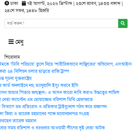
ঢাকা
৭ই আগস্ট, ২০২৬ খ্রিস্টাব্দ | ২৩শে শ্রাবণ, ১৪৩৩ বঙ্গাব্দ |
২৪শে সফর, ১৪৪৮ হিজরি
মেনু
শিরোনাম
ঈমকে ‘ডিবি পরিচয়ে’ তুলে নিয়ে ‘শারীরিকভাবে লাঞ্ছিতের’ অভিযোগ, এসআইসহ 
করা ২৪ বিলিয়ন ডলার ছাড়তে রাজি ট্রাম্প
 সূচনা যুক্তরাষ্ট্রের
কার্ড অনলাইনে নয়, ম্যানুয়ালি ইস্যু করবে ইসি
ন আমার পিতার জন্মস্থান। এ আসন কারো দাবি করাও উদ্ধত্বের শামিল
নেতা ক্যাপ্টেন এম মোয়াজ্জেম বরিশাল ডিবি হেফাজতে
িভাগে গুম প্রতিরোধ ও প্রতিকার ট্রাইব্যুনাল গঠন করে প্রজ্ঞাপন
েদা জিয়া ও তারেক রহমানের পক্ষে মনোনয়নপত্র সংগ্রহ
ফিরছেন তারেক রহমান
োর সময় ব‌রিশাল ও বরগুনার আওয়ামী লীগের দুই নেতা আটক