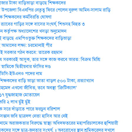
হাজার টাকা বাড়িভাড়া বাড়ছে শিক্ষকদের
উপজেলা বিএনপির নেতৃত্ব ফিরে পেলেন নুরুল আমিন-সালাম রাড়ি
 শিক্ষকদের কর্মবিরতি ঘোষণা
র‍্যাবের গাড়ির সঙ্গে বাসের সংঘর্ষ, শিশুসহ নিহত ৩
ন কর্তৃপক্ষ অধ্যাদেশের খসড়া অনুমোদন
 বাড়ছে এমপিওভুক্ত শিক্ষকদের বাড়িভাড়া
মাদের লক্ষ্য: চরমোনাই পীর
ই সরকার গঠন করবে: তা‌রেক রহমান
 সরকারই আসুক, তার সঙ্গে কাজ করবে ভারত: বিক্রম মিশ্রি
য় স্বা‌মি‌কে দ্বিতীয়বার ফাঁসির দণ্ড
 ডিসি-ইউএনও পদের নাম
িক্ষকদের বাড়ি ভাড়া ভাতা বাড়ল ৫০০ টাকা, প্রত্যাখ্যান
েদ এখনো জীবিত, তবে অবস্থা ‘ক্রিটিক্যাল’
 ১৭ যুদ্ধজাহাজ মোতায়েন
ি ২ লাখ ছুঁই ছুঁই
 সরে দাঁড়াতে পারে ফরচুন বরিশাল
 সন্তান জবি ছাত্রদল নেতা হাসিব আর নেই
মে অরাজকতার বিরুদ্ধে স্বাস্থ্য অধিদফতরের মহাপরিচালকের হুশিয়ারী
িকদের সঙ্গে ছাত্র-জনতার সংঘর্ষ, ॥ অবরোধের স্থান শ্রমিকরেদর দখলে