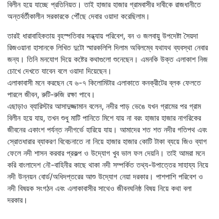
বিলীন হয়ে যাচ্ছে প্রতিনিয়ত। তাই হাজার হাজার গ্রামবাসীর দাবীকে রাজধানীতে
অন্তর্বর্তীকালীন সরকারকে পৌঁছে দেবার ওয়াদা করেছিলাম।
তারই ধারাবাহিকতায় বৃহস্পতিবার সন্ধ্যায় পরিবেশ, বন ও জলবায়ু উপদেষ্টা সৈয়দা
রিজওয়ানা হাসানকে লিখিত দুটো স্মারকলিপি দিলাম অবিলম্বে যথাযথ ব্যবস্থা নেবার
জন্য। তিনি মনযোগ দিয়ে কষ্টের কথাগুলো শুনেছেন। এমনকি উক্ত এলাকাশ নিজ
চোখে দেখতে যাবেন বলে ওয়াদা দিয়েছেন।
এলাকাবাসী মনে করছেন যে ৬-৭ কিলোমিটার এলাকাতে কনক্রীটের ব্লক ফেলতে
পারলে জীবন, রুটি-রুজি রক্ষা পাবে।
এছাড়াও ব্যারিস্টার আসাদুজ্জামান বলেন, নদীর পাড় ভেঙে যখন গ্রামের পর গ্রাম
বিলীন হয়ে যায়, তখন শুধু মাটি পানিতে মিশে যায় না বরং হাজার হাজার নাগরিকের
জীবনের একাংশ পর্যন্ত নদীগর্ভে হারিয়ে যায়। আমাদের শত শত নদীর গতিপথ এবং
স্রোতধারার ব্যাকরণ বিবেচনাতে না নিয়ে হাজার হাজার কোটি টাকা ব্যয়ে জিও ব্যাগ
ফেলে নদী শাসন করবার প্রকল্প ও উদ্যোগ খুব ভাল ফল দেয়নি। তাই আমরা মনে
করি বাংলাদেশ নৌ-বাহিনীর কাছে থাকা নদী সম্পর্কিত তথ্য-উপাত্তের সাহায্য নিয়ে
নদী উন্নয়ন বোর্ড/অধিদপ্তরের আশু উদ্যোগ নেয়া দরকার। পাশপাশি পরিবেশ ও
নদী বিষয়ক সংগঠন এবং এলাকাবাসীর সাথেও জীবনঘনিষ্ঠ বিষয় নিয়ে কথা বলা
দরকার।