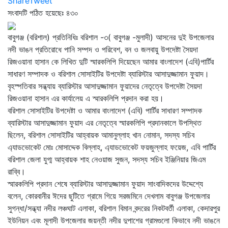
Share
Tweet
সংবাদটি পঠিত হয়েছেঃ
৪৩০
বাবুগঞ্জ (বরিশাল) প্রতিনিধিঃ বরিশাল -৩( বাবুগঞ্জ -মুলাদী) আসনের দুই উপজেলার
নদী ভাঙন প্রতিরোধে পানি সম্পদ ও পরিবেশ, বন ও জলবায়ু উপদেষ্টা সৈয়দা
রিজওয়ানা হাসান কে লিখিত দুটি স্মারকলিপি দিয়েছেন আমার বাংলাদেশ (এবি)পার্টির
সাধারণ সম্পাদক ও বরিশাল সোসাইটির উপদেষ্টা ব্যারিস্টার আসাদুজ্জামান ফুয়াদ।
বৃহস্পতিবার সন্ধ্যায় ব্যারিস্টার আসাদুজ্জামান ফুয়াদের নেতৃত্বে উপদেষ্টা সৈয়দা
রিজওয়ানা হাসান এর কার্যালেয় এ স্মারকলিপি প্রদান করা হয়।
বরিশাল সোসাইটির উপদেষ্টা ও আমার বাংলাদেশ (এবি) পার্টির সাধারণ সম্পাদক
ব্যারিস্টার আসাদুজ্জামান ফুয়াদ এর নেতৃত্বে স্মারকলিপি প্রদানকালে উপস্থিত
ছিলেন, বরিশাল সোসাইটির আহ্বায়ক আমানুল্লাহ খান নোমান, সদস্য সচিব
এ্যাডভোকেট মোঃ মোসাদ্দেক বিল্লাহ, এ্যাডভোকেট ফয়জুল্লাহ ফয়েজ, এবি পার্টির
বরিশাল জেলা যুগ্ম আহ্বায়ক শাহ নেওয়াজ সুজন, সদস্য সচিব ইঞ্জিনিয়ার জিএম
রাব্বি।
স্মারকলিপি প্রদান শেষে ব্যারিস্টার আসাদুজ্জামান ফুয়াদ সাংবাদিকদের উদ্দেশ্যে
বলেন, কোরবানীর ঈদের ছুটিতে গ্রামে গিয়ে সরজমিনে দেখলাম বাবুগঞ্জ উপজেলার
সুগন্ধা/সন্ধ্যা নদীর লঞ্চঘাট এলাকা, বরিশাল বিমান বন্দরের নিকটবর্তী এলাকা, কেদারপুর
ইউনিয়ন এবং মূলাদী উপজেলার জয়ন্তী নদীর দুপাশের গ্রামগুলো কিভাবে নদী ভাঙনে