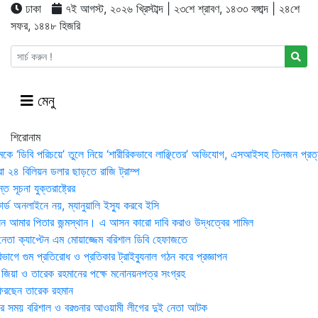
ঢাকা
৭ই আগস্ট, ২০২৬ খ্রিস্টাব্দ | ২৩শে শ্রাবণ, ১৪৩৩ বঙ্গাব্দ | ২৪শে
সফর, ১৪৪৮ হিজরি
মেনু
শিরোনাম
মকে ‘ডিবি পরিচয়ে’ তুলে নিয়ে ‘শারীরিকভাবে লাঞ্ছিতের’ অভিযোগ, এসআইসহ তিনজন প্রত্
া ২৪ বিলিয়ন ডলার ছাড়তে রাজি ট্রাম্প
 সূচনা যুক্তরাষ্ট্রের
র্ড অনলাইনে নয়, ম্যানুয়ালি ইস্যু করবে ইসি
 আমার পিতার জন্মস্থান। এ আসন কারো দাবি করাও উদ্ধত্বের শামিল
তা ক্যাপ্টেন এম মোয়াজ্জেম বরিশাল ডিবি হেফাজতে
াগে গুম প্রতিরোধ ও প্রতিকার ট্রাইব্যুনাল গঠন করে প্রজ্ঞাপন
া জিয়া ও তারেক রহমানের পক্ষে মনোনয়নপত্র সংগ্রহ
িরছেন তারেক রহমান
র সময় ব‌রিশাল ও বরগুনার আওয়ামী লীগের দুই নেতা আটক