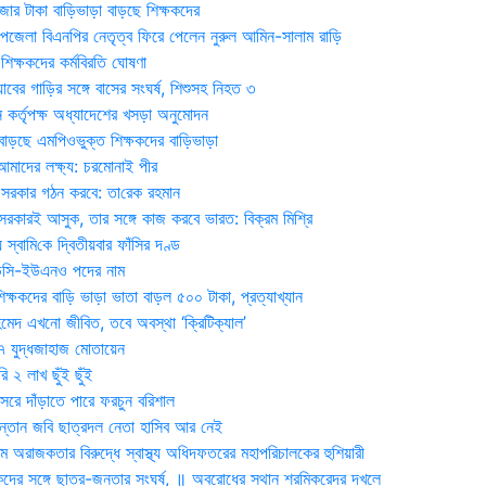
জার টাকা বাড়িভাড়া বাড়ছে শিক্ষকদের
জেলা বিএনপির নেতৃত্ব ফিরে পেলেন নুরুল আমিন-সালাম রাড়ি
িক্ষকদের কর্মবিরতি ঘোষণা
যাবের গাড়ির সঙ্গে বাসের সংঘর্ষ, শিশুসহ নিহত ৩
 কর্তৃপক্ষ অধ্যাদেশের খসড়া অনুমোদন
াড়ছে এমপিওভুক্ত শিক্ষকদের বাড়িভাড়া
দের লক্ষ্য: চরমোনাই পীর
সরকার গঠন করবে: তা‌রেক রহমান
সরকারই আসুক, তার সঙ্গে কাজ করবে ভারত: বিক্রম মিশ্রি
য় স্বা‌মি‌কে দ্বিতীয়বার ফাঁসির দণ্ড
ডিসি-ইউএনও পদের নাম
ক্ষকদের বাড়ি ভাড়া ভাতা বাড়ল ৫০০ টাকা, প্রত্যাখ্যান
দ এখনো জীবিত, তবে অবস্থা ‘ক্রিটিক্যাল’
৭ যুদ্ধজাহাজ মোতায়েন
 ২ লাখ ছুঁই ছুঁই
রে দাঁড়াতে পারে ফরচুন বরিশাল
সন্তান জবি ছাত্রদল নেতা হাসিব আর নেই
 অরাজকতার বিরুদ্ধে স্বাস্থ্য অধিদফতরের মহাপরিচালকের হুশিয়ারী
কদের সঙ্গে ছাত্র-জনতার সংঘর্ষ, ॥ অবরোধের স্থান শ্রমিকরেদর দখলে