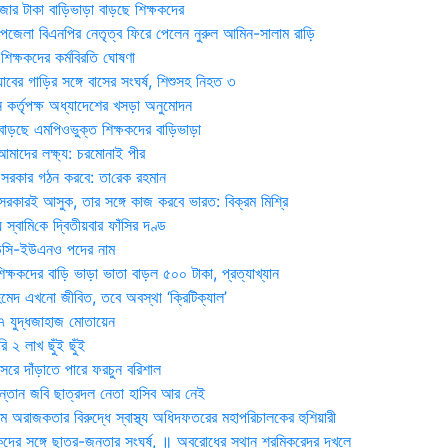
জার টাকা বাড়িভাড়া বাড়ছে শিক্ষকদের
জেলা বিএনপির নেতৃত্ব ফিরে পেলেন নুরুল আমিন-সালাম রাড়ি
িক্ষকদের কর্মবিরতি ঘোষণা
যাবের গাড়ির সঙ্গে বাসের সংঘর্ষ, শিশুসহ নিহত ৩
 কর্তৃপক্ষ অধ্যাদেশের খসড়া অনুমোদন
াড়ছে এমপিওভুক্ত শিক্ষকদের বাড়িভাড়া
দের লক্ষ্য: চরমোনাই পীর
সরকার গঠন করবে: তা‌রেক রহমান
সরকারই আসুক, তার সঙ্গে কাজ করবে ভারত: বিক্রম মিশ্রি
য় স্বা‌মি‌কে দ্বিতীয়বার ফাঁসির দণ্ড
ডিসি-ইউএনও পদের নাম
ক্ষকদের বাড়ি ভাড়া ভাতা বাড়ল ৫০০ টাকা, প্রত্যাখ্যান
দ এখনো জীবিত, তবে অবস্থা ‘ক্রিটিক্যাল’
৭ যুদ্ধজাহাজ মোতায়েন
 ২ লাখ ছুঁই ছুঁই
রে দাঁড়াতে পারে ফরচুন বরিশাল
সন্তান জবি ছাত্রদল নেতা হাসিব আর নেই
 অরাজকতার বিরুদ্ধে স্বাস্থ্য অধিদফতরের মহাপরিচালকের হুশিয়ারী
কদের সঙ্গে ছাত্র-জনতার সংঘর্ষ, ॥ অবরোধের স্থান শ্রমিকরেদর দখলে