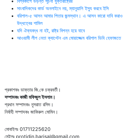
বিশ্বকাপে উড়ন্ত সূচনা যুক্তরাষ্ট্রের
সাংবাদিকদের কার্ড অনলাইনে নয়, ম্যানুয়ালি ইস্যু করবে ইসি
বরিশাল-৫ আসন আমার পিতার জন্মস্থান। এ আসন কারো দাবি করাও
উদ্ধত্বের শামিল
যদি ঐক্যবদ্ধ না হই, রাষ্ট্র বিপন্ন হয়ে যাবে
আওয়ামী লীগ নেতা ক্যাপ্টেন এম মোয়াজ্জেম বরিশাল ডিবি হেফাজতে
প্রকাশকঃ ডাক্তার জি.কে চক্রবর্তী।
সম্পাদকঃ কাজী মফিজুল ইসলাম।
প্রধান সম্পাদকঃ নুসরাত রসিদ।
নির্বাহী সম্পাদকঃ জাকিরুল মোমিন।
মোবাইলঃ 01711225620
মেইলঃ protidin.barisal@gmail.com