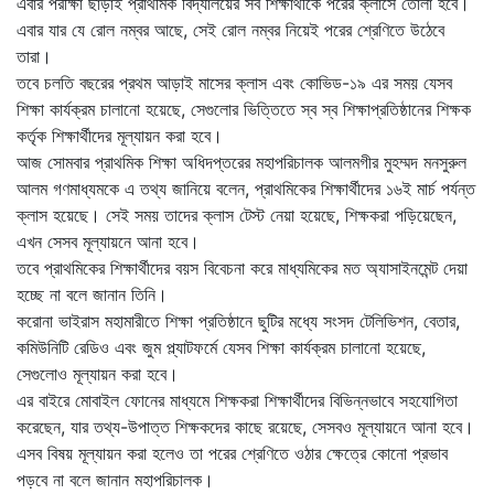
এবার পরীক্ষা ছাড়াই প্রাথমিক বিদ্যালয়ের সব শিক্ষার্থীকে পরের ক্লাসে তোলা হবে।
এবার যার যে রোল নম্বর আছে, সেই রোল নম্বর নিয়েই পরের শ্রেণিতে উঠেবে
তারা।
তবে চলতি বছরের প্রথম আড়াই মাসের ক্লাস এবং কোভিড-১৯ এর সময় যেসব
শিক্ষা কার্যক্রম চালানো হয়েছে, সেগুলোর ভিত্তিতে স্ব স্ব শিক্ষাপ্রতিষ্ঠানের শিক্ষক
কর্তৃক শিক্ষার্থীদের মূল্যায়ন করা হবে।
আজ সোমবার প্রাথমিক শিক্ষা অধিদপ্তরের মহাপরিচালক আলমগীর মুহম্মদ মনসুরুল
আলম গণমাধ্যমকে এ তথ্য জানিয়ে বলেন, প্রাথমিকের শিক্ষার্থীদের ১৬ই মার্চ পর্যন্ত
ক্লাস হয়েছে। সেই সময় তাদের ক্লাস টেস্ট নেয়া হয়েছে, শিক্ষকরা পড়িয়েছেন,
এখন সেসব মূল্যায়নে আনা হবে।
তবে প্রাথমিকের শিক্ষার্থীদের বয়স বিবেচনা করে মাধ্যমিকের মত অ্যাসাইনমেন্ট দেয়া
হচ্ছে না বলে জানান তিনি।
করোনা ভাইরাস মহামারীতে শিক্ষা প্রতিষ্ঠানে ছুটির মধ্যে সংসদ টেলিভিশন, বেতার,
কমিউনিটি রেডিও এবং জুম প্ল্যাটফর্মে যেসব শিক্ষা কার্যক্রম চালানো হয়েছে,
সেগুলোও মূল্যায়ন করা হবে।
এর বাইরে মোবাইল ফোনের মাধ্যমে শিক্ষকরা শিক্ষার্থীদের বিভিন্নভাবে সহযোগিতা
করেছেন, যার তথ্য-উপাত্ত শিক্ষকদের কাছে রয়েছে, সেসবও মূল্যায়নে আনা হবে।
এসব বিষয় মূল্যায়ন করা হলেও তা পরের শ্রেণিতে ওঠার ক্ষেত্রে কোনো প্রভাব
পড়বে না বলে জানান মহাপরিচালক।