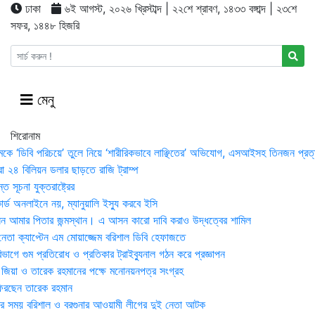
ঢাকা
৬ই আগস্ট, ২০২৬ খ্রিস্টাব্দ | ২২শে শ্রাবণ, ১৪৩৩ বঙ্গাব্দ | ২৩শে
সফর, ১৪৪৮ হিজরি
মেনু
শিরোনাম
মকে ‘ডিবি পরিচয়ে’ তুলে নিয়ে ‘শারীরিকভাবে লাঞ্ছিতের’ অভিযোগ, এসআইসহ তিনজন প্রত্
া ২৪ বিলিয়ন ডলার ছাড়তে রাজি ট্রাম্প
 সূচনা যুক্তরাষ্ট্রের
র্ড অনলাইনে নয়, ম্যানুয়ালি ইস্যু করবে ইসি
 আমার পিতার জন্মস্থান। এ আসন কারো দাবি করাও উদ্ধত্বের শামিল
তা ক্যাপ্টেন এম মোয়াজ্জেম বরিশাল ডিবি হেফাজতে
াগে গুম প্রতিরোধ ও প্রতিকার ট্রাইব্যুনাল গঠন করে প্রজ্ঞাপন
া জিয়া ও তারেক রহমানের পক্ষে মনোনয়নপত্র সংগ্রহ
িরছেন তারেক রহমান
র সময় ব‌রিশাল ও বরগুনার আওয়ামী লীগের দুই নেতা আটক