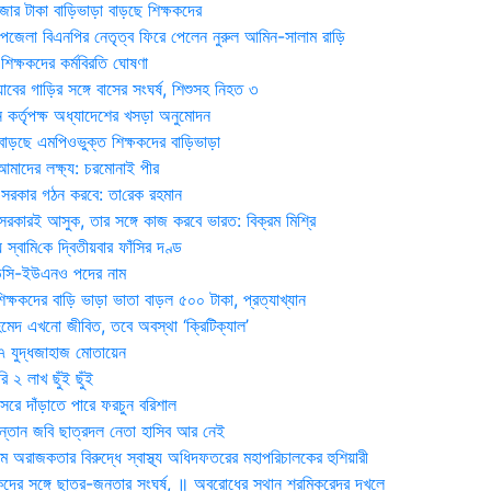
জার টাকা বাড়িভাড়া বাড়ছে শিক্ষকদের
জেলা বিএনপির নেতৃত্ব ফিরে পেলেন নুরুল আমিন-সালাম রাড়ি
িক্ষকদের কর্মবিরতি ঘোষণা
যাবের গাড়ির সঙ্গে বাসের সংঘর্ষ, শিশুসহ নিহত ৩
 কর্তৃপক্ষ অধ্যাদেশের খসড়া অনুমোদন
াড়ছে এমপিওভুক্ত শিক্ষকদের বাড়িভাড়া
দের লক্ষ্য: চরমোনাই পীর
সরকার গঠন করবে: তা‌রেক রহমান
সরকারই আসুক, তার সঙ্গে কাজ করবে ভারত: বিক্রম মিশ্রি
য় স্বা‌মি‌কে দ্বিতীয়বার ফাঁসির দণ্ড
ডিসি-ইউএনও পদের নাম
ক্ষকদের বাড়ি ভাড়া ভাতা বাড়ল ৫০০ টাকা, প্রত্যাখ্যান
দ এখনো জীবিত, তবে অবস্থা ‘ক্রিটিক্যাল’
৭ যুদ্ধজাহাজ মোতায়েন
 ২ লাখ ছুঁই ছুঁই
রে দাঁড়াতে পারে ফরচুন বরিশাল
সন্তান জবি ছাত্রদল নেতা হাসিব আর নেই
 অরাজকতার বিরুদ্ধে স্বাস্থ্য অধিদফতরের মহাপরিচালকের হুশিয়ারী
কদের সঙ্গে ছাত্র-জনতার সংঘর্ষ, ॥ অবরোধের স্থান শ্রমিকরেদর দখলে