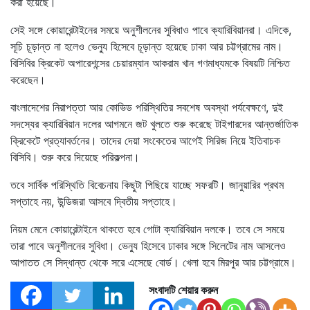
করা হয়েছে।
সেই সঙ্গে কোয়ারেন্টাইনের সময়ে অনুশীলনের সুবিধাও পাবে ক্যারিবিয়ানরা। এদিকে,
সূচি চূড়ান্ত না হলেও ভেন্যু হিসেবে চূড়ান্ত হয়েছে ঢাকা আর চট্টগ্রামের নাম।
বিসিবির ক্রিকেট অপারেশন্সের চেয়ারম্যান আকরাম খান গণমাধ্যমকে বিষয়টি নিশ্চিত
করেছেন।
বাংলাদেশের নিরাপত্তা আর কোভিড পরিস্থিতির সবশেষ অবস্থা পর্যবেক্ষণে, দুই
সদস্যের ক্যারিবিয়ান দলের আগমনে জট খুলতে শুরু করেছে টাইগারদের আন্তর্জাতিক
ক্রিকেটে প্রত্যাবর্তনের। তাদের দেয়া সংকেতের আগেই সিরিজ নিয়ে ইতিবাচক
বিসিবি। শুরু করে দিয়েছে পরিকল্পনা।
তবে সার্বিক পরিস্থিতি বিবেচনায় কিছুটা পিছিয়ে যাচ্ছে সফরটি। জানুয়ারির প্রথম
সপ্তাহে নয়, উন্ডিজরা আসবে দ্বিতীয় সপ্তাহে।
নিয়ম মেনে কোয়ারেন্টাইনে থাকতে হবে গোটা ক্যারিবিয়ান দলকে। তবে সে সময়ে
তারা পাবে অনুশীলনের সুবিধা। ভেন্যু হিসেবে ঢাকার সঙ্গে সিলেটের নাম আসলেও
আপাতত সে সিদ্ধান্ত থেকে সরে এসেছে বোর্ড। খেলা হবে মিরপুর আর চট্টগ্রামে।
সংবাদটি শেয়ার করুন