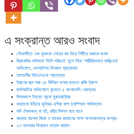
এ সংক্রান্ত আরও সংবাদ
গৌরনদীতে এক যুবককে লোহার রড দিয়ে পিটিয়ে গুরুতর জখম
ক্রিকেটার নাঈমকে ‘ডিবি পরিচয়ে’ তুলে নিয়ে ‘শারীরিকভাবে লাঞ্ছিতের’
অভিযোগ, এসআইসহ তিনজন প্রত্যাহার
তালতলীর ইউএনওকে প্রত্যাহার
ইরানের জব্দ করা ২৪ বিলিয়ন ডলার ছাড়তে রাজি ট্রাম্প
জালিয়াতির অভিযোগে কুয়েতে ৫ বাংলাদেশি গ্রেপ্তার
বিশ্বকাপে উড়ন্ত সূচনা যুক্তরাষ্ট্রের
ভারতকে উড়িয়ে জুনিয়র এশিয়া কাপ চ্যাম্পিয়ন পাকিস্তান
যদি ঐক্যবদ্ধ না হই, রাষ্ট্র বিপন্ন হয়ে যাবে
বগুড়ায় খালেদা জিয়া ও তারেক রহমানের পক্ষে মনোনয়নপত্র সংগ্রহ
২৩ নভেম্বর ফিরছেন তারেক রহমান