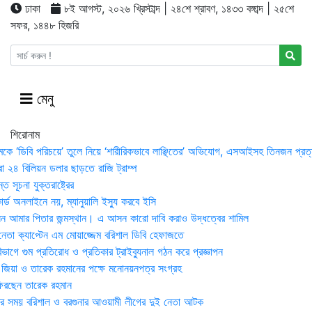
ঢাকা
৮ই আগস্ট, ২০২৬ খ্রিস্টাব্দ | ২৪শে শ্রাবণ, ১৪৩৩ বঙ্গাব্দ | ২৫শে
সফর, ১৪৪৮ হিজরি
মেনু
শিরোনাম
মকে ‘ডিবি পরিচয়ে’ তুলে নিয়ে ‘শারীরিকভাবে লাঞ্ছিতের’ অভিযোগ, এসআইসহ তিনজন প্রত্
া ২৪ বিলিয়ন ডলার ছাড়তে রাজি ট্রাম্প
 সূচনা যুক্তরাষ্ট্রের
র্ড অনলাইনে নয়, ম্যানুয়ালি ইস্যু করবে ইসি
 আমার পিতার জন্মস্থান। এ আসন কারো দাবি করাও উদ্ধত্বের শামিল
তা ক্যাপ্টেন এম মোয়াজ্জেম বরিশাল ডিবি হেফাজতে
াগে গুম প্রতিরোধ ও প্রতিকার ট্রাইব্যুনাল গঠন করে প্রজ্ঞাপন
া জিয়া ও তারেক রহমানের পক্ষে মনোনয়নপত্র সংগ্রহ
িরছেন তারেক রহমান
র সময় ব‌রিশাল ও বরগুনার আওয়ামী লীগের দুই নেতা আটক