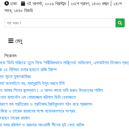
ঢাকা
৭ই আগস্ট, ২০২৬ খ্রিস্টাব্দ | ২৩শে শ্রাবণ, ১৪৩৩ বঙ্গাব্দ | ২৪শে
সফর, ১৪৪৮ হিজরি
মেনু
শিরোনাম
মকে ‘ডিবি পরিচয়ে’ তুলে নিয়ে ‘শারীরিকভাবে লাঞ্ছিতের’ অভিযোগ, এসআইসহ তিনজন প্রত্
া ২৪ বিলিয়ন ডলার ছাড়তে রাজি ট্রাম্প
 সূচনা যুক্তরাষ্ট্রের
র্ড অনলাইনে নয়, ম্যানুয়ালি ইস্যু করবে ইসি
 আমার পিতার জন্মস্থান। এ আসন কারো দাবি করাও উদ্ধত্বের শামিল
তা ক্যাপ্টেন এম মোয়াজ্জেম বরিশাল ডিবি হেফাজতে
াগে গুম প্রতিরোধ ও প্রতিকার ট্রাইব্যুনাল গঠন করে প্রজ্ঞাপন
া জিয়া ও তারেক রহমানের পক্ষে মনোনয়নপত্র সংগ্রহ
িরছেন তারেক রহমান
র সময় ব‌রিশাল ও বরগুনার আওয়ামী লীগের দুই নেতা আটক