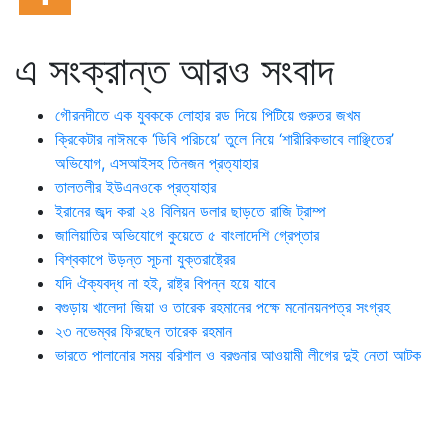
এ সংক্রান্ত আরও সংবাদ
গৌরনদীতে এক যুবককে লোহার রড দিয়ে পিটিয়ে গুরুতর জখম
ক্রিকেটার নাঈমকে ‘ডিবি পরিচয়ে’ তুলে নিয়ে ‘শারীরিকভাবে লাঞ্ছিতের’
অভিযোগ, এসআইসহ তিনজন প্রত্যাহার
তালতলীর ইউএনওকে প্রত্যাহার
ইরানের জব্দ করা ২৪ বিলিয়ন ডলার ছাড়তে রাজি ট্রাম্প
জালিয়াতির অভিযোগে কুয়েতে ৫ বাংলাদেশি গ্রেপ্তার
বিশ্বকাপে উড়ন্ত সূচনা যুক্তরাষ্ট্রের
যদি ঐক্যবদ্ধ না হই, রাষ্ট্র বিপন্ন হয়ে যাবে
বগুড়ায় খালেদা জিয়া ও তারেক রহমানের পক্ষে মনোনয়নপত্র সংগ্রহ
২৩ নভেম্বর ফিরছেন তারেক রহমান
ভারতে পালানোর সময় ব‌রিশাল ও বরগুনার আওয়ামী লীগের দুই নেতা আটক