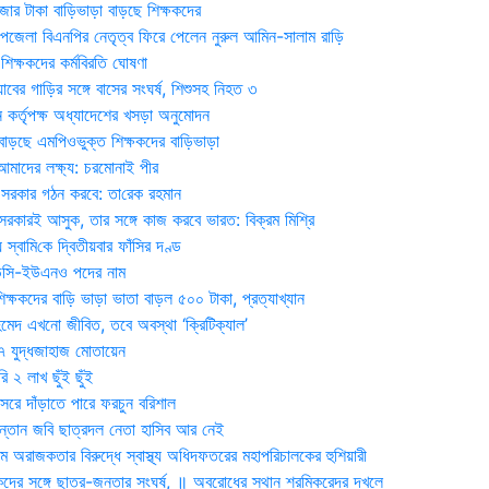
জার টাকা বাড়িভাড়া বাড়ছে শিক্ষকদের
জেলা বিএনপির নেতৃত্ব ফিরে পেলেন নুরুল আমিন-সালাম রাড়ি
িক্ষকদের কর্মবিরতি ঘোষণা
যাবের গাড়ির সঙ্গে বাসের সংঘর্ষ, শিশুসহ নিহত ৩
 কর্তৃপক্ষ অধ্যাদেশের খসড়া অনুমোদন
াড়ছে এমপিওভুক্ত শিক্ষকদের বাড়িভাড়া
দের লক্ষ্য: চরমোনাই পীর
সরকার গঠন করবে: তা‌রেক রহমান
সরকারই আসুক, তার সঙ্গে কাজ করবে ভারত: বিক্রম মিশ্রি
য় স্বা‌মি‌কে দ্বিতীয়বার ফাঁসির দণ্ড
ডিসি-ইউএনও পদের নাম
ক্ষকদের বাড়ি ভাড়া ভাতা বাড়ল ৫০০ টাকা, প্রত্যাখ্যান
দ এখনো জীবিত, তবে অবস্থা ‘ক্রিটিক্যাল’
৭ যুদ্ধজাহাজ মোতায়েন
 ২ লাখ ছুঁই ছুঁই
রে দাঁড়াতে পারে ফরচুন বরিশাল
সন্তান জবি ছাত্রদল নেতা হাসিব আর নেই
 অরাজকতার বিরুদ্ধে স্বাস্থ্য অধিদফতরের মহাপরিচালকের হুশিয়ারী
কদের সঙ্গে ছাত্র-জনতার সংঘর্ষ, ॥ অবরোধের স্থান শ্রমিকরেদর দখলে