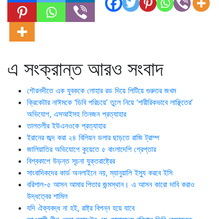
এ সংক্রান্ত আরও সংবাদ
গৌরনদীতে এক যুবককে লোহার রড দিয়ে পিটিয়ে গুরুতর জখম
ক্রিকেটার নাঈমকে ‘ডিবি পরিচয়ে’ তুলে নিয়ে ‘শারীরিকভাবে লাঞ্ছিতের’
অভিযোগ, এসআইসহ তিনজন প্রত্যাহার
তালতলীর ইউএনওকে প্রত্যাহার
ইরানের জব্দ করা ২৪ বিলিয়ন ডলার ছাড়তে রাজি ট্রাম্প
জালিয়াতির অভিযোগে কুয়েতে ৫ বাংলাদেশি গ্রেপ্তার
বিশ্বকাপে উড়ন্ত সূচনা যুক্তরাষ্ট্রের
সাংবাদিকদের কার্ড অনলাইনে নয়, ম্যানুয়ালি ইস্যু করবে ইসি
বরিশাল-৫ আসন আমার পিতার জন্মস্থান। এ আসন কারো দাবি করাও
উদ্ধত্বের শামিল
যদি ঐক্যবদ্ধ না হই, রাষ্ট্র বিপন্ন হয়ে যাবে