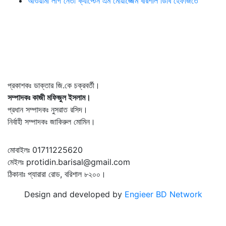
আওয়ামী লীগ নেতা ক্যাপ্টেন এম মোয়াজ্জেম বরিশাল ডিবি হেফাজতে
প্রকাশকঃ ডাক্তার জি.কে চক্রবর্তী।
সম্পাদকঃ কাজী মফিজুল ইসলাম।
প্রধান সম্পাদকঃ নুসরাত রসিদ।
নির্বাহী সম্পাদকঃ জাকিরুল মোমিন।
মোবাইলঃ 01711225620
মেইলঃ protidin.barisal@gmail.com
ঠিকানাঃ প্যারারা রোড, বরিশাল ৮২০০।
Design and developed by
Engieer BD Network