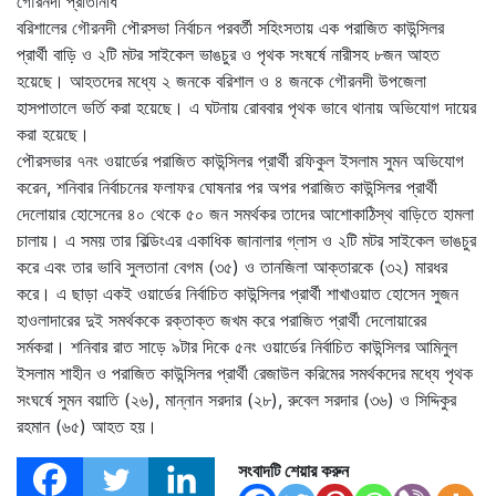
গৌরনদী প্রতিনিধি
বরিশালের গৌরনদী পৌরসভা নির্বাচন পরবর্তী সহিংসতায় এক পরাজিত কাউন্সিলর
প্রার্থী বাড়ি ও ২টি মটর সাইকেল ভাঙচুর ও পৃথক সংষর্ষে নারীসহ ৮জন আহত
হয়েছে। আহতদের মধ্যে ২ জনকে বরিশাল ও ৪ জনকে গৌরনদী উপজেলা
হাসপাতালে ভর্তি করা হয়েছে। এ ঘটনায় রোববার পৃথক ভাবে থানায় অভিযোগ দায়ের
করা হয়েছে।
পৌরসভার ৭নং ওয়ার্ডের পরাজিত কাউন্সিলর প্রার্থী রফিকুল ইসলাম সুমন অভিযোগ
করেন, শনিবার নির্বাচনের ফলাফর ঘোষনার পর অপর পরাজিত কাউন্সিলর প্রার্থী
দেলোয়ার হোসেনের ৪০ থেকে ৫০ জন সমর্থকর তাদের আশোকাঠিস্থ বাড়িতে হামলা
চালায়। এ সময় তার বিল্ডিংএর একাধিক জানালার গ্লাস ও ২টি মটর সাইকেল ভাঙচুর
করে এবং তার ভাবি সুলতানা বেগম (৩৫) ও তানজিলা আক্তারকে (৩২) মারধর
করে। এ ছাড়া একই ওয়ার্ডের নির্বাচিত কাউন্সিলর প্রার্থী শাখাওয়াত হোসেন সুজন
হাওলাদারের দুই সমর্থককে রক্তাক্ত জখম করে পরাজিত প্রার্থী দেলোয়ারের
সর্মকরা। শনিবার রাত সাড়ে ৯টার দিকে ৫নং ওয়ার্ডের নির্বাচিত কাউন্সিলর আমিনুল
ইসলাম শাহীন ও পরাজিত কাউন্সিলর প্রার্থী রেজাউল করিমের সমর্থকদের মধ্যে পৃথক
সংঘর্ষে সুমন বয়াতি (২৬), মান্নান সরদার (২৮), রুবেল সরদার (৩৬) ও সিদ্দিকুর
রহমান (৬৫) আহত হয়।
সংবাদটি শেয়ার করুন