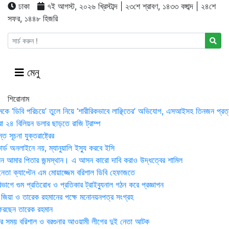
ঢাকা
৭ই আগস্ট, ২০২৬ খ্রিস্টাব্দ | ২৩শে শ্রাবণ, ১৪৩৩ বঙ্গাব্দ | ২৪শে
সফর, ১৪৪৮ হিজরি
মেনু
শিরোনাম
মকে ‘ডিবি পরিচয়ে’ তুলে নিয়ে ‘শারীরিকভাবে লাঞ্ছিতের’ অভিযোগ, এসআইসহ তিনজন প্রত্
া ২৪ বিলিয়ন ডলার ছাড়তে রাজি ট্রাম্প
 সূচনা যুক্তরাষ্ট্রের
র্ড অনলাইনে নয়, ম্যানুয়ালি ইস্যু করবে ইসি
 আমার পিতার জন্মস্থান। এ আসন কারো দাবি করাও উদ্ধত্বের শামিল
তা ক্যাপ্টেন এম মোয়াজ্জেম বরিশাল ডিবি হেফাজতে
াগে গুম প্রতিরোধ ও প্রতিকার ট্রাইব্যুনাল গঠন করে প্রজ্ঞাপন
া জিয়া ও তারেক রহমানের পক্ষে মনোনয়নপত্র সংগ্রহ
িরছেন তারেক রহমান
র সময় ব‌রিশাল ও বরগুনার আওয়ামী লীগের দুই নেতা আটক