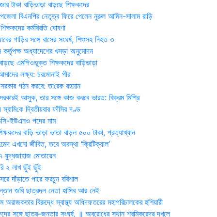
জার টাকা বাড়িভাড়া বাড়ছে শিক্ষকদের
জেলা বিএনপির নেতৃত্ব ফিরে পেলেন নুরুল আমিন-সালাম রাড়ি
িক্ষকদের কর্মবিরতি ঘোষণা
যাবের গাড়ির সঙ্গে বাসের সংঘর্ষ, শিশুসহ নিহত ৩
 কর্তৃপক্ষ অধ্যাদেশের খসড়া অনুমোদন
াড়ছে এমপিওভুক্ত শিক্ষকদের বাড়িভাড়া
দের লক্ষ্য: চরমোনাই পীর
সরকার গঠন করবে: তা‌রেক রহমান
সরকারই আসুক, তার সঙ্গে কাজ করবে ভারত: বিক্রম মিশ্রি
য় স্বা‌মি‌কে দ্বিতীয়বার ফাঁসির দণ্ড
ডিসি-ইউএনও পদের নাম
ক্ষকদের বাড়ি ভাড়া ভাতা বাড়ল ৫০০ টাকা, প্রত্যাখ্যান
দ এখনো জীবিত, তবে অবস্থা ‘ক্রিটিক্যাল’
৭ যুদ্ধজাহাজ মোতায়েন
 ২ লাখ ছুঁই ছুঁই
রে দাঁড়াতে পারে ফরচুন বরিশাল
সন্তান জবি ছাত্রদল নেতা হাসিব আর নেই
 অরাজকতার বিরুদ্ধে স্বাস্থ্য অধিদফতরের মহাপরিচালকের হুশিয়ারী
কদের সঙ্গে ছাত্র-জনতার সংঘর্ষ, ॥ অবরোধের স্থান শ্রমিকরেদর দখলে