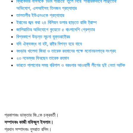
ক্রিকেটার নাঈমকে ‘ডিবি পরিচয়ে’ তুলে নিয়ে ‘শারীরিকভাবে লাঞ্ছিতের’
অভিযোগ, এসআইসহ তিনজন প্রত্যাহার
তালতলীর ইউএনওকে প্রত্যাহার
ইরানের জব্দ করা ২৪ বিলিয়ন ডলার ছাড়তে রাজি ট্রাম্প
জালিয়াতির অভিযোগে কুয়েতে ৫ বাংলাদেশি গ্রেপ্তার
বিশ্বকাপে উড়ন্ত সূচনা যুক্তরাষ্ট্রের
যদি ঐক্যবদ্ধ না হই, রাষ্ট্র বিপন্ন হয়ে যাবে
বগুড়ায় খালেদা জিয়া ও তারেক রহমানের পক্ষে মনোনয়নপত্র সংগ্রহ
২৩ নভেম্বর ফিরছেন তারেক রহমান
ভারতে পালানোর সময় ব‌রিশাল ও বরগুনার আওয়ামী লীগের দুই নেতা আটক
প্রকাশকঃ ডাক্তার জি.কে চক্রবর্তী।
সম্পাদকঃ কাজী মফিজুল ইসলাম।
প্রধান সম্পাদকঃ নুসরাত রসিদ।