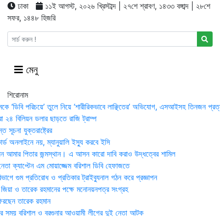
ঢাকা
১১ই আগস্ট, ২০২৬ খ্রিস্টাব্দ | ২৭শে শ্রাবণ, ১৪৩৩ বঙ্গাব্দ | ২৮শে
সফর, ১৪৪৮ হিজরি
মেনু
শিরোনাম
মকে ‘ডিবি পরিচয়ে’ তুলে নিয়ে ‘শারীরিকভাবে লাঞ্ছিতের’ অভিযোগ, এসআইসহ তিনজন প্রত্
া ২৪ বিলিয়ন ডলার ছাড়তে রাজি ট্রাম্প
 সূচনা যুক্তরাষ্ট্রের
র্ড অনলাইনে নয়, ম্যানুয়ালি ইস্যু করবে ইসি
 আমার পিতার জন্মস্থান। এ আসন কারো দাবি করাও উদ্ধত্বের শামিল
তা ক্যাপ্টেন এম মোয়াজ্জেম বরিশাল ডিবি হেফাজতে
াগে গুম প্রতিরোধ ও প্রতিকার ট্রাইব্যুনাল গঠন করে প্রজ্ঞাপন
া জিয়া ও তারেক রহমানের পক্ষে মনোনয়নপত্র সংগ্রহ
িরছেন তারেক রহমান
র সময় ব‌রিশাল ও বরগুনার আওয়ামী লীগের দুই নেতা আটক