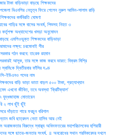
জার টাকা বাড়িভাড়া বাড়ছে শিক্ষকদের
জেলা বিএনপির নেতৃত্ব ফিরে পেলেন নুরুল আমিন-সালাম রাড়ি
িক্ষকদের কর্মবিরতি ঘোষণা
যাবের গাড়ির সঙ্গে বাসের সংঘর্ষ, শিশুসহ নিহত ৩
 কর্তৃপক্ষ অধ্যাদেশের খসড়া অনুমোদন
াড়ছে এমপিওভুক্ত শিক্ষকদের বাড়িভাড়া
দের লক্ষ্য: চরমোনাই পীর
সরকার গঠন করবে: তা‌রেক রহমান
সরকারই আসুক, তার সঙ্গে কাজ করবে ভারত: বিক্রম মিশ্রি
য় স্বা‌মি‌কে দ্বিতীয়বার ফাঁসির দণ্ড
ডিসি-ইউএনও পদের নাম
ক্ষকদের বাড়ি ভাড়া ভাতা বাড়ল ৫০০ টাকা, প্রত্যাখ্যান
দ এখনো জীবিত, তবে অবস্থা ‘ক্রিটিক্যাল’
৭ যুদ্ধজাহাজ মোতায়েন
 ২ লাখ ছুঁই ছুঁই
রে দাঁড়াতে পারে ফরচুন বরিশাল
সন্তান জবি ছাত্রদল নেতা হাসিব আর নেই
 অরাজকতার বিরুদ্ধে স্বাস্থ্য অধিদফতরের মহাপরিচালকের হুশিয়ারী
কদের সঙ্গে ছাত্র-জনতার সংঘর্ষ, ॥ অবরোধের স্থান শ্রমিকরেদর দখলে