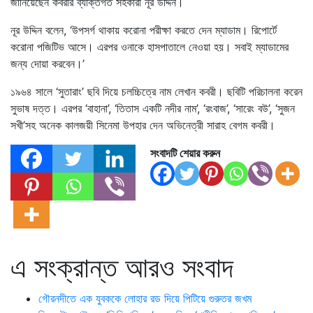
জানিয়েছেন কবরীর ব্যক্তিগত সহকারী নূর উদ্দিন।
নূর উদ্দিন বলেন, ‘উপসর্গ থাকায় করোনা পরীক্ষা করতে দেন ম্যাডাম। রিপোর্টে
করোনা পজিটিভ আসে। এরপর ওনাকে হাসপাতালে নেওয়া হয়। সবাই ম্যাডামের
জন্য দোয়া করবেন।’
১৯৬৪ সালে ‘সুতারাং’ ছবি দিয়ে চলচ্চিত্রে নাম লেখান কবরী। ছবিটি পরিচালনা করেন
সুভাষ দত্ত। এরপর ‘বাহানা’, ‘তিতাস একটি নদীর নাম’, ‘রংবাজ’, ‘সারেং বউ’, ‘সুজন
সখী’সহ অনেক কালজয়ী সিনেমা উপহার দেন অভিনেত্রী সারাহ বেগম কবরী।
সংবাদটি শেয়ার করুন
এ সংক্রান্ত আরও সংবাদ
গৌরনদীতে এক যুবককে লোহার রড দিয়ে পিটিয়ে গুরুতর জখম