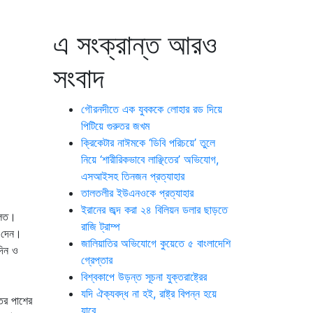
এ সংক্রান্ত আরও
সংবাদ
গৌরনদীতে এক যুবককে লোহার রড দিয়ে
পিটিয়ে গুরুতর জখম
ক্রিকেটার নাঈমকে ‘ডিবি পরিচয়ে’ তুলে
নিয়ে ‘শারীরিকভাবে লাঞ্ছিতের’ অভিযোগ,
এসআইসহ তিনজন প্রত্যাহার
তালতলীর ইউএনওকে প্রত্যাহার
ইরানের জব্দ করা ২৪ বিলিয়ন ডলার ছাড়তে
দালত।
রাজি ট্রাম্প
শ দেন।
জালিয়াতির অভিযোগে কুয়েতে ৫ বাংলাদেশি
দিন ও
গ্রেপ্তার
বিশ্বকাপে উড়ন্ত সূচনা যুক্তরাষ্ট্রের
যদি ঐক্যবদ্ধ না হই, রাষ্ট্র বিপন্ন হয়ে
তের পাশের
যাবে