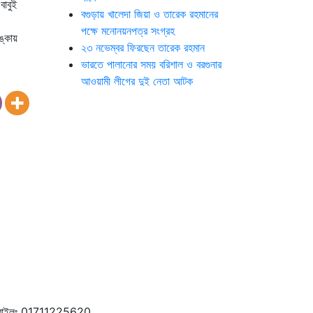
বাবুই
বগুড়ায় খালেদা জিয়া ও তারেক রহমানের
পক্ষে মনোনয়নপত্র সংগ্রহ
ঙ্কায়
২৩ নভেম্বর ফিরছেন তারেক রহমান
ভারতে পালানোর সময় ব‌রিশাল ও বরগুনার
আওয়ামী লীগের দুই নেতা আটক
বাইলঃ 01711225620