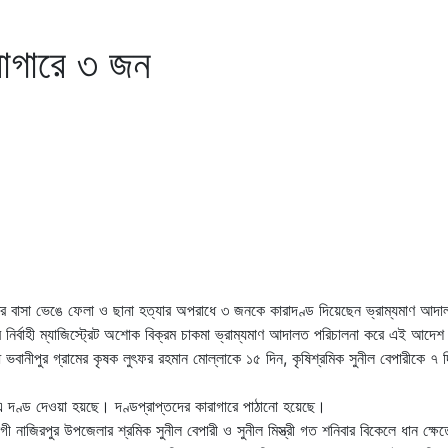
রাগারে ৩ জন
 পাখির বাসা ভেঙে ফেলা ও ছানা হত্যার অপরাধে ৩ জনকে কারাদণ্ড দিয়েছেন ভ্রাম্যমাণ আ
র নির্বাহী ম্যাজিস্ট্রেট অশোক বিক্রম চাকমা ভ্রাম্যমাণ আদালত পরিচালনা করে এই আদে
 ভবানীপুর গ্রামের কৃষক লুৎফর রহমান মোল্লাকে ১৫ দিন, কৃষিশ্রমিক সুনীল বেপারীকে ৭ 
ইনে এ দণ্ড দেওয়া হয়ছে। দণ্ডপ্রাপ্তদের কারাগারে পাঠানো হয়েছে।
ী নাজিরপুর উপজেলার শ্রমিক সুনীল বেপারী ও সুনীল মিস্ত্রী গত শনিবার বিকেলে ধান ক্ষে