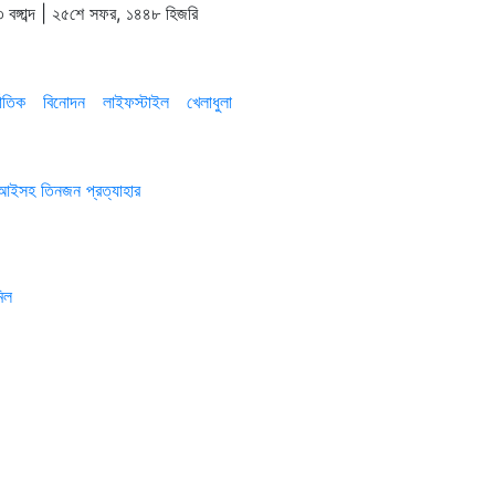
 বঙ্গাব্দ | ২৫শে সফর, ১৪৪৮ হিজরি
াতিক
বিনোদন
লাইফস্টাইল
খেলাধুলা
এসআইসহ তিনজন প্রত্যাহার
িল