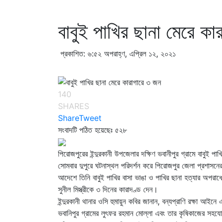
বাবুই পাখির ছানা মেরে কা
প্রকাশিত: ৬:৫২ অপরাহ্ণ, এপ্রিল ১২, ২০২১
140
SHARES
Share
Tweet
সংবাদটি পঠিত হয়েছেঃ
৫২৮
পিরোজপুরের ইন্দুরকানী উপজেলার দক্ষিণ ভবানীপুর গ্রামে বাবুই
সোমবার দুপুরে ঘটনাস্থল পরিদর্শন করে পিরোজপুর জেলা প্রশাসনে
আদেশে তিনি বাবুই পাখির বাসা ভাঙা ও পাখির ছানা হত্যার অপরাধে
সুনীল মিস্ত্রীকে ৩ দিনের কারাদণ্ড দেন।
ইন্দুরকানী থানার ওসি হুমায়ুন কবির জানান, বন্যপ্রাণি রক্ষা আ
ভবানিপুর গ্রামের লুৎফর রহমান মোল্লা এবং তার কৃষিকাজের সহযোগ