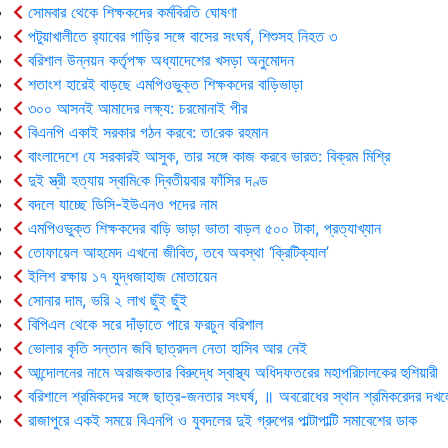
সোমবার থেকে শিক্ষকদের কর্মবিরতি ঘোষণা
পটুয়াখালীতে র‍্যাবের গাড়ির সঙ্গে বাসের সংঘর্ষ, শিশুসহ নিহত ৩
বরিশাল উন্নয়ন কর্তৃপক্ষ অধ্যাদেশের খসড়া অনুমোদন
শতাংশ হারেই বাড়ছে এমপিওভুক্ত শিক্ষকদের বাড়িভাড়া
৩০০ আসনই আমাদের লক্ষ্য: চরমোনাই পীর
বিএনপি একাই সরকার গঠন করবে: তা‌রেক রহমান
বাংলাদেশে যে সরকারই আসুক, তার সঙ্গে কাজ করবে ভারত: বিক্রম মিশ্রি
দুই স্ত্রী হত্যায় স্বা‌মি‌কে দ্বিতীয়বার ফাঁসির দণ্ড
বদলে যাচ্ছে ডিসি-ইউএনও পদের নাম
এমপিওভুক্ত শিক্ষকদের বাড়ি ভাড়া ভাতা বাড়ল ৫০০ টাকা, প্রত্যাখ্যান
তোফায়েল আহমেদ এখনো জীবিত, তবে অবস্থা ‘ক্রিটিক্যাল’
ইলিশ রক্ষায় ১৭ যুদ্ধজাহাজ মোতায়েন
সোনার দাম, ভরি ২ লাখ ছুঁই ছুঁই
বিপিএল থেকে সরে দাঁড়াতে পারে ফরচুন বরিশাল
ভোলার কৃ‌তি সন্তান জবি ছাত্রদল নেতা হাসিব আর নেই
আন্দোলনের নামে অরাজকতার বিরুদ্ধে স্বাস্থ্য অধিদফতরের মহাপরিচালকের হুশিয়ারী
বরিশালে শ্রমিকদের সঙ্গে ছাত্র-জনতার সংঘর্ষ, ॥ অবরোধের স্থান শ্রমিকরেদর দখল
রাজাপুরে একই সময়ে বিএনপি ও যুবদলের দুই গ্রুপের পাল্টাপাল্টি সমাবেশের ডাক