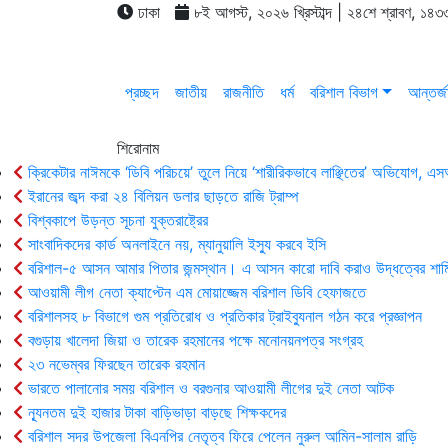
ঢাকা
৮ই আগস্ট, ২০২৬ খ্রিস্টাব্দ | ২৪শে শ্রাবণ, ১৪৩৩
প্রচ্ছদ
জাতীয়
রাজনীতি
ধর্ম
বরিশাল বিভাগ
আন্তর্জ
শিরোনাম
ক্রিকেটার নাঈমকে ‘ডিবি পরিচয়ে’ তুলে নিয়ে ‘শারীরিকভাবে লাঞ্ছিতের’ অভিযোগ, 
ইরানের জব্দ করা ২৪ বিলিয়ন ডলার ছাড়তে রাজি ট্রাম্প
বিশ্বকাপে উড়ন্ত সূচনা যুক্তরাষ্ট্রের
সাংবাদিকদের কার্ড অনলাইনে নয়, ম্যানুয়ালি ইস্যু করবে ইসি
বরিশাল-৫ আসন আমার পিতার জন্মস্থান। এ আসন কারো দাবি করাও উদ্ধত্বের শাম
আওয়ামী লীগ নেতা ক্যাপ্টেন এম মোয়াজ্জেম বরিশাল ডিবি হেফাজতে
বরিশালসহ ৮ বিভাগে গুম প্রতিরোধ ও প্রতিকার ট্রাইব্যুনাল গঠন করে প্রজ্ঞাপন
বগুড়ায় খালেদা জিয়া ও তারেক রহমানের পক্ষে মনোনয়নপত্র সংগ্রহ
২৩ নভেম্বর ফিরছেন তারেক রহমান
ভারতে পালানোর সময় ব‌রিশাল ও বরগুনার আওয়ামী লীগের দুই নেতা আটক
ন্যূনতম দুই হাজার টাকা বাড়িভাড়া বাড়ছে শিক্ষকদের
বরিশাল সদর উপজেলা বিএনপির নেতৃত্ব ফিরে পেলেন নুরুল আমিন-সালাম রাড়ি