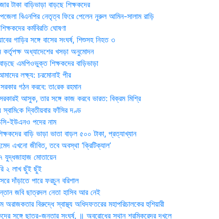
জার টাকা বাড়িভাড়া বাড়ছে শিক্ষকদের
জেলা বিএনপির নেতৃত্ব ফিরে পেলেন নুরুল আমিন-সালাম রাড়ি
িক্ষকদের কর্মবিরতি ঘোষণা
যাবের গাড়ির সঙ্গে বাসের সংঘর্ষ, শিশুসহ নিহত ৩
 কর্তৃপক্ষ অধ্যাদেশের খসড়া অনুমোদন
াড়ছে এমপিওভুক্ত শিক্ষকদের বাড়িভাড়া
দের লক্ষ্য: চরমোনাই পীর
সরকার গঠন করবে: তা‌রেক রহমান
সরকারই আসুক, তার সঙ্গে কাজ করবে ভারত: বিক্রম মিশ্রি
য় স্বা‌মি‌কে দ্বিতীয়বার ফাঁসির দণ্ড
ডিসি-ইউএনও পদের নাম
ক্ষকদের বাড়ি ভাড়া ভাতা বাড়ল ৫০০ টাকা, প্রত্যাখ্যান
দ এখনো জীবিত, তবে অবস্থা ‘ক্রিটিক্যাল’
৭ যুদ্ধজাহাজ মোতায়েন
 ২ লাখ ছুঁই ছুঁই
রে দাঁড়াতে পারে ফরচুন বরিশাল
সন্তান জবি ছাত্রদল নেতা হাসিব আর নেই
 অরাজকতার বিরুদ্ধে স্বাস্থ্য অধিদফতরের মহাপরিচালকের হুশিয়ারী
কদের সঙ্গে ছাত্র-জনতার সংঘর্ষ, ॥ অবরোধের স্থান শ্রমিকরেদর দখলে