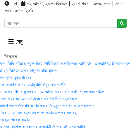
ঢাকা
৭ই আগস্ট, ২০২৬ খ্রিস্টাব্দ | ২৩শে শ্রাবণ, ১৪৩৩ বঙ্গাব্দ | ২৪শে
সফর, ১৪৪৮ হিজরি
মেনু
শিরোনাম
মকে ‘ডিবি পরিচয়ে’ তুলে নিয়ে ‘শারীরিকভাবে লাঞ্ছিতের’ অভিযোগ, এসআইসহ তিনজন প্রত্
া ২৪ বিলিয়ন ডলার ছাড়তে রাজি ট্রাম্প
 সূচনা যুক্তরাষ্ট্রের
র্ড অনলাইনে নয়, ম্যানুয়ালি ইস্যু করবে ইসি
 আমার পিতার জন্মস্থান। এ আসন কারো দাবি করাও উদ্ধত্বের শামিল
তা ক্যাপ্টেন এম মোয়াজ্জেম বরিশাল ডিবি হেফাজতে
াগে গুম প্রতিরোধ ও প্রতিকার ট্রাইব্যুনাল গঠন করে প্রজ্ঞাপন
া জিয়া ও তারেক রহমানের পক্ষে মনোনয়নপত্র সংগ্রহ
িরছেন তারেক রহমান
র সময় ব‌রিশাল ও বরগুনার আওয়ামী লীগের দুই নেতা আটক