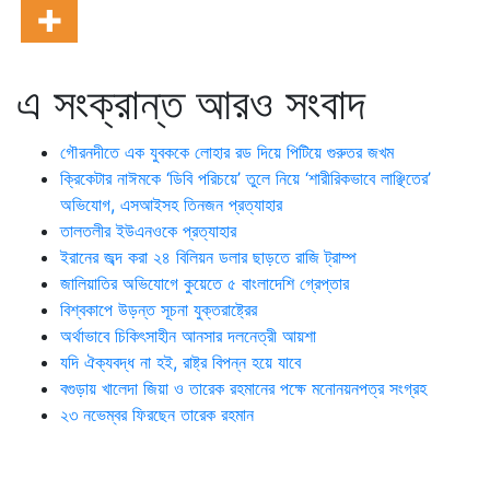
এ সংক্রান্ত আরও সংবাদ
গৌরনদীতে এক যুবককে লোহার রড দিয়ে পিটিয়ে গুরুতর জখম
ক্রিকেটার নাঈমকে ‘ডিবি পরিচয়ে’ তুলে নিয়ে ‘শারীরিকভাবে লাঞ্ছিতের’
অভিযোগ, এসআইসহ তিনজন প্রত্যাহার
তালতলীর ইউএনওকে প্রত্যাহার
ইরানের জব্দ করা ২৪ বিলিয়ন ডলার ছাড়তে রাজি ট্রাম্প
জালিয়াতির অভিযোগে কুয়েতে ৫ বাংলাদেশি গ্রেপ্তার
বিশ্বকাপে উড়ন্ত সূচনা যুক্তরাষ্ট্রের
অর্থাভাবে চিকিৎসাহীন আনসার দলনেত্রী আয়শা
যদি ঐক্যবদ্ধ না হই, রাষ্ট্র বিপন্ন হয়ে যাবে
বগুড়ায় খালেদা জিয়া ও তারেক রহমানের পক্ষে মনোনয়নপত্র সংগ্রহ
২৩ নভেম্বর ফিরছেন তারেক রহমান