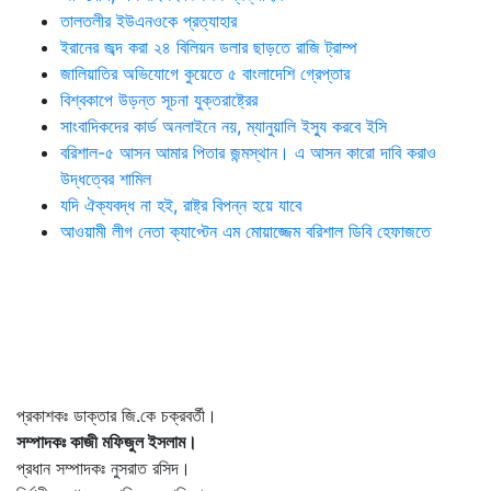
তালতলীর ইউএনওকে প্রত্যাহার
ইরানের জব্দ করা ২৪ বিলিয়ন ডলার ছাড়তে রাজি ট্রাম্প
জালিয়াতির অভিযোগে কুয়েতে ৫ বাংলাদেশি গ্রেপ্তার
বিশ্বকাপে উড়ন্ত সূচনা যুক্তরাষ্ট্রের
সাংবাদিকদের কার্ড অনলাইনে নয়, ম্যানুয়ালি ইস্যু করবে ইসি
বরিশাল-৫ আসন আমার পিতার জন্মস্থান। এ আসন কারো দাবি করাও
উদ্ধত্বের শামিল
যদি ঐক্যবদ্ধ না হই, রাষ্ট্র বিপন্ন হয়ে যাবে
আওয়ামী লীগ নেতা ক্যাপ্টেন এম মোয়াজ্জেম বরিশাল ডিবি হেফাজতে
প্রকাশকঃ ডাক্তার জি.কে চক্রবর্তী।
সম্পাদকঃ কাজী মফিজুল ইসলাম।
প্রধান সম্পাদকঃ নুসরাত রসিদ।