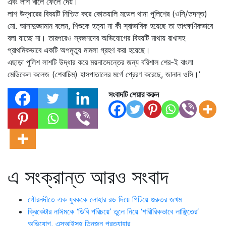
এবং লাশ খালে ফেলে দেয়।
লাশ উদ্ধারের বিষয়টি নিশ্চিত করে কোতয়ালি মডেল থানা পুলিশের (ওসি/তদন্ত)
মো. আসাদুজ্জামান বলেন, শিশুকে হত্যা না কী স্বাভাবিক হয়েছে তা তাৎক্ষণিকভাবে
বলা যাচ্ছে না। তারপরেও স্বজনদের অভিযোগের বিষয়টি মাথায় রাখাসহ
প্রাথমিকভাবে একটি অপমৃত্যু মামলা গ্রহণ করা হয়েছে।
এছাড়া পুলিশ লাশটি উদ্ধার করে ময়নাতদন্তের জন্য বরিশাল শের-ই বাংলা
মেডিকেল কলেজ (শেবাচিম) হাসপাতালের মর্গে প্রেরণ করেছে, জানান ওসি।’
সংবাদটি শেয়ার করুন
এ সংক্রান্ত আরও সংবাদ
গৌরনদীতে এক যুবককে লোহার রড দিয়ে পিটিয়ে গুরুতর জখম
ক্রিকেটার নাঈমকে ‘ডিবি পরিচয়ে’ তুলে নিয়ে ‘শারীরিকভাবে লাঞ্ছিতের’
অভিযোগ, এসআইসহ তিনজন প্রত্যাহার