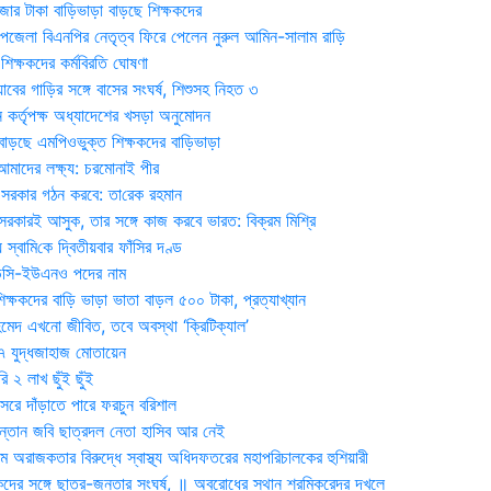
জার টাকা বাড়িভাড়া বাড়ছে শিক্ষকদের
জেলা বিএনপির নেতৃত্ব ফিরে পেলেন নুরুল আমিন-সালাম রাড়ি
িক্ষকদের কর্মবিরতি ঘোষণা
যাবের গাড়ির সঙ্গে বাসের সংঘর্ষ, শিশুসহ নিহত ৩
 কর্তৃপক্ষ অধ্যাদেশের খসড়া অনুমোদন
াড়ছে এমপিওভুক্ত শিক্ষকদের বাড়িভাড়া
দের লক্ষ্য: চরমোনাই পীর
সরকার গঠন করবে: তা‌রেক রহমান
সরকারই আসুক, তার সঙ্গে কাজ করবে ভারত: বিক্রম মিশ্রি
য় স্বা‌মি‌কে দ্বিতীয়বার ফাঁসির দণ্ড
ডিসি-ইউএনও পদের নাম
ক্ষকদের বাড়ি ভাড়া ভাতা বাড়ল ৫০০ টাকা, প্রত্যাখ্যান
দ এখনো জীবিত, তবে অবস্থা ‘ক্রিটিক্যাল’
৭ যুদ্ধজাহাজ মোতায়েন
 ২ লাখ ছুঁই ছুঁই
রে দাঁড়াতে পারে ফরচুন বরিশাল
সন্তান জবি ছাত্রদল নেতা হাসিব আর নেই
 অরাজকতার বিরুদ্ধে স্বাস্থ্য অধিদফতরের মহাপরিচালকের হুশিয়ারী
কদের সঙ্গে ছাত্র-জনতার সংঘর্ষ, ॥ অবরোধের স্থান শ্রমিকরেদর দখলে