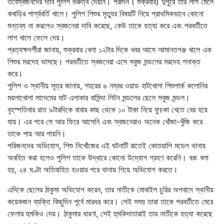
তবেস্বজনদের দাবি পুলিশ গুরুত্ব দেয়নি। পরদিন ( শুক্রবার) দুপুরে তার লাশ মেলে
কবাড়ির পার্শ্ববর্তি খালে। পুলিশ শিশুর মৃত্যুর বিষয়টি নিয়ে প্রাথমিকভাবে কোনো
মন্তব্য না করলেও স্বজনেরা দাবি করেছে, কেউ তাকে হত্যা করে এবং পরবর্তীতে
লাশ খালে ফেলে দেয়।
প্রত্যক্ষদর্শীরা জানায়, শুক্রবার বেলা ১২টার দিকে খবর আসে আমানতগঞ্জ খালে এক
শিশুর মরদেহ ভাসছে। পরবর্তীতে স্বজনেরা এসে সবুজ মন্ডলের মরদেহ শনাক্ত
করে।
পুলিশ ও স্থানীয় সূত্র জানায়, শহরের ৬ নম্বর ওয়াড হাটখোলা শিশুপার্ক কলোনির
ময়লাখোলা সাদেমের ঘাট এলাকার বাসিন্দা লিটন মন্ডলের ছেলে সবুজ মন্ডল।
বৃহস্পতিবার রাত ৯টারদিকে বাবার কাছ থেকে ১০ টাকা নিয়ে ফুচকা খেতে বের হয়ে
যায়। এর পরে সে আর ফিরে আসেনি এবং স্বজনেরাও অনেক খোঁজা-খুঁজি করে
তাকে পায় আর পায়নি।
পরিজনদের অভিযোগ, শিশু নিখোঁজের এই ঘটনাটি রাতেই কোতয়ালি মডেল থানায়
অবহিত করা হলেও পুলিশ তাকে উদ্ধারে কোনো উদ্যোগ গ্রহণ করেনি। বরং বলা
হয়, ২৪ ঘণ্টা অতিবাহিত হওয়ার পরে থানায় গিয়ে অভিযোগ করতে।
এদিকে ছেলের ঠাকুমা অভিযোগ করেন, তার নাতীকে মোবাইল চুরির অপবাদে স্থানীয়
কয়েকজন ব্যক্তি কিছুদিন পূর্বে মারধর করে। সেই সময় তারা তাকে পরবর্তীতে মেরে
ফেলার হুমকিও দেয়। ঠাকুমার ধারণা, সেই হুমকিদাতারাই তার নাতীকে হত্যা করেছে