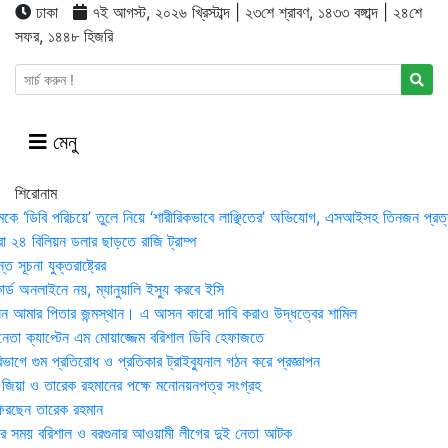
ঢাকা
৭ই আগস্ট, ২০২৬ খ্রিস্টাব্দ | ২৩শে শ্রাবণ, ১৪৩৩ বঙ্গাব্দ | ২৪শে
সফর, ১৪৪৮ হিজরি
মেনু
শিরোনাম
মকে ‘ডিবি পরিচয়ে’ তুলে নিয়ে ‘শারীরিকভাবে লাঞ্ছিতের’ অভিযোগ, এসআইসহ তিনজন প্রত্
া ২৪ বিলিয়ন ডলার ছাড়তে রাজি ট্রাম্প
 সূচনা যুক্তরাষ্ট্রের
র্ড অনলাইনে নয়, ম্যানুয়ালি ইস্যু করবে ইসি
 আমার পিতার জন্মস্থান। এ আসন কারো দাবি করাও উদ্ধত্বের শামিল
তা ক্যাপ্টেন এম মোয়াজ্জেম বরিশাল ডিবি হেফাজতে
াগে গুম প্রতিরোধ ও প্রতিকার ট্রাইব্যুনাল গঠন করে প্রজ্ঞাপন
া জিয়া ও তারেক রহমানের পক্ষে মনোনয়নপত্র সংগ্রহ
িরছেন তারেক রহমান
র সময় ব‌রিশাল ও বরগুনার আওয়ামী লীগের দুই নেতা আটক