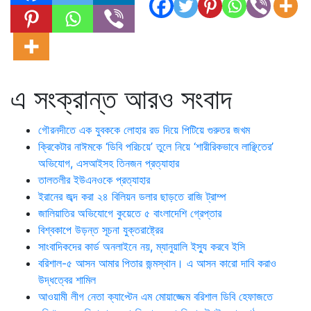
এ সংক্রান্ত আরও সংবাদ
গৌরনদীতে এক যুবককে লোহার রড দিয়ে পিটিয়ে গুরুতর জখম
ক্রিকেটার নাঈমকে ‘ডিবি পরিচয়ে’ তুলে নিয়ে ‘শারীরিকভাবে লাঞ্ছিতের’
অভিযোগ, এসআইসহ তিনজন প্রত্যাহার
তালতলীর ইউএনওকে প্রত্যাহার
ইরানের জব্দ করা ২৪ বিলিয়ন ডলার ছাড়তে রাজি ট্রাম্প
জালিয়াতির অভিযোগে কুয়েতে ৫ বাংলাদেশি গ্রেপ্তার
বিশ্বকাপে উড়ন্ত সূচনা যুক্তরাষ্ট্রের
সাংবাদিকদের কার্ড অনলাইনে নয়, ম্যানুয়ালি ইস্যু করবে ইসি
বরিশাল-৫ আসন আমার পিতার জন্মস্থান। এ আসন কারো দাবি করাও
উদ্ধত্বের শামিল
আওয়ামী লীগ নেতা ক্যাপ্টেন এম মোয়াজ্জেম বরিশাল ডিবি হেফাজতে