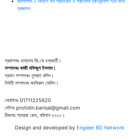
বরিশালসহ ৮ বিভাগে গুম প্রতিরোধ ও প্রতিকার ট্রাইব্যুনাল গঠন করে
প্রজ্ঞাপন
প্রকাশকঃ ডাক্তার জি.কে চক্রবর্তী।
সম্পাদকঃ কাজী মফিজুল ইসলাম।
প্রধান সম্পাদকঃ নুসরাত রসিদ।
নির্বাহী সম্পাদকঃ জাকিরুল মোমিন।
মোবাইলঃ 01711225620
মেইলঃ protidin.barisal@gmail.com
ঠিকানাঃ প্যারারা রোড, বরিশাল ৮২০০।
Design and developed by
Engieer BD Network