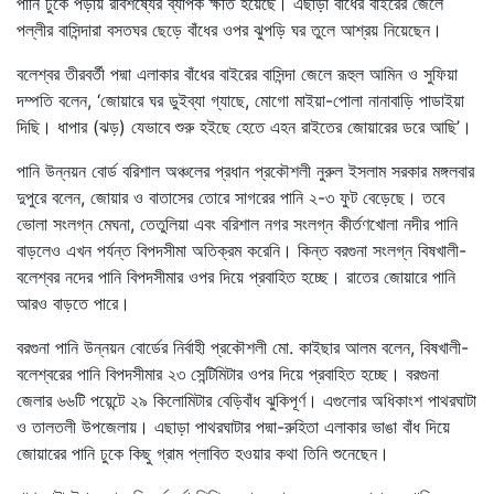
পানি ঢুকে পড়ায় রবিশষ্যের ব্যাপক ক্ষতি হয়েছে। এছাড়া বাঁধের বাইরের জেলে
পল্লীর বাসিন্দারা বসতঘর ছেড়ে বাঁধের ওপর ঝুপড়ি ঘর তুলে আশ্রয় নিয়েছেন।
বলেশ্বর তীরবর্তী পদ্মা এলাকার বাঁধের বাইরের বাসিন্দা জেলে রূহুল আমিন ও সুফিয়া
দম্পতি বলেন, ‘জোয়ারে ঘর ডুইব্যা গ্যাছে, মোগো মাইয়া-পোলা নানাবাড়ি পাডাইয়া
দিছি। ধাপার (ঝড়) যেভাবে শুরু হইছে হেতে এহন রাইতের জোয়ারের ডরে আছি’।
পানি উন্নয়ন বোর্ড বরিশাল অঞ্চলের প্রধান প্রকৌশলী নুরুল ইসলাম সরকার মঙ্গলবার
দুপুরে বলেন, জোয়ার ও বাতাসের তোরে সাগরের পানি ২-৩ ফুট বেড়েছে। তবে
ভোলা সংলগ্ন মেঘনা, তেতুলিয়া এবং বরিশাল নগর সংলগ্ন কীর্তণখোলা নদীর পানি
বাড়লেও এখন পর্যন্ত বিপদসীমা অতিক্রম করেনি। কিন্ত বরগুনা সংলগ্ন বিষখালী-
বলেশ্বর নদের পানি বিপদসীমার ওপর দিয়ে প্রবাহিত হচ্ছে। রাতের জোয়ারে পানি
আরও বাড়তে পারে।
বরগুনা পানি উন্নয়ন বোর্ডের নির্বাহী প্রকৌশলী মো. কাইছার আলম বলেন, বিষখালী-
বলেশ্বরের পানি বিপদসীমার ২৩ সেন্টিমিটার ওপর দিয়ে প্রবাহিত হচ্ছে। বরগুনা
জেলার ৬৬টি পয়েন্টে ২৯ কিলোমিটার বেড়িবাঁধ ঝুকিপূর্ণ। এগুলোর অধিকাংশ পাথরঘাটা
ও তালতলী উপজেলায়। এছাড়া পাথরঘাটার পদ্মা-রুহিতা এলাকার ভাঙা বাঁধ দিয়ে
জোয়ারের পানি ঢুকে কিছু গ্রাম প্লাবিত হওয়ার কথা তিনি শুনেছেন।