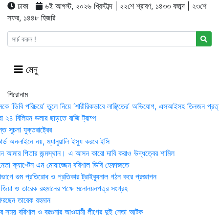
ঢাকা
৬ই আগস্ট, ২০২৬ খ্রিস্টাব্দ | ২২শে শ্রাবণ, ১৪৩৩ বঙ্গাব্দ | ২৩শে
সফর, ১৪৪৮ হিজরি
মেনু
শিরোনাম
মকে ‘ডিবি পরিচয়ে’ তুলে নিয়ে ‘শারীরিকভাবে লাঞ্ছিতের’ অভিযোগ, এসআইসহ তিনজন প্রত্
া ২৪ বিলিয়ন ডলার ছাড়তে রাজি ট্রাম্প
 সূচনা যুক্তরাষ্ট্রের
র্ড অনলাইনে নয়, ম্যানুয়ালি ইস্যু করবে ইসি
 আমার পিতার জন্মস্থান। এ আসন কারো দাবি করাও উদ্ধত্বের শামিল
তা ক্যাপ্টেন এম মোয়াজ্জেম বরিশাল ডিবি হেফাজতে
াগে গুম প্রতিরোধ ও প্রতিকার ট্রাইব্যুনাল গঠন করে প্রজ্ঞাপন
া জিয়া ও তারেক রহমানের পক্ষে মনোনয়নপত্র সংগ্রহ
িরছেন তারেক রহমান
র সময় ব‌রিশাল ও বরগুনার আওয়ামী লীগের দুই নেতা আটক