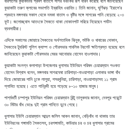
বরিশালের কুয়াকাটায় প্রবল বাতাসে সাগর ভয়ংকর রূপ ধারন করেছে বলে জানিয়েছেন
কুয়াকাটা তরুণ ক্লাবের সভাপতি ইব্রাহিম ওয়াহিদ। তিনি জানান, ঘূর্ণিঝড় ‘ইয়াসে’র
প্রভাবে মঙ্গলবার সকাল থেকে দমকা বাতাস ও বৃষ্টির সঙ্গে সাগরের পানি বেড়েছে ২-৩
ফুট। জলোচ্ছ্বাস আতংকে সৈকতে থাকা দোকানপাট সরিয়ে নিয়েছেন পর্যটন
ব্যবসায়ীরা।
এদিকে সকালের জোয়ারে সৈকতের অর্ধশতাধিক ঝিনুক, শুটকি ও খাবারের দোকান,
সৈকতের ট্যুরিস্ট পুলিশ ক্যাম্প ও পৌরসভার পাবলিক টয়লেট ক্ষতিগ্রস্ত হয়েছে বলে
জানিয়েছেন কুয়াকাটা পৌরসভার মেয়র আনোয়ার হোসেন হাওলাদার।
কুয়াকাটা সংলগ্ন কলাপাড়া উপজেলার ধুলাসার ইউনিয়ন পরিষদ চেয়ারম্যান শওকত
হোসেন বিশ্বাস বলেন, মঙ্গলবার সাগরঘেষা চারিপাড়া-নাওয়াপাড়া এলাকার ভাঙ্গা বাঁধ
দিয়ে জোয়ারের পানি ঢুকে লালুয়া, পসরবুনিয়া, চারিপাড়া, নাওয়াপাড়াসহ ১১ গ্রাম
প্লাবিত হয়েছে। এতে পানিবন্দী হয়ে পড়েছে ৮-১০ হাজার মানুষ।
পার্শ্ববর্তী চম্পাপুর ইউনিয়ন পরিষদ চেয়ারম্যান রিন্টু তালুকদার জানান, দেবপুর পয়েন্টে
৩০ মিটার বাঁধ ভেঙে দুই গ্রাম পানিতে ডুবে গেছে।
ধুলাসার ইউপি চেয়ারম্যান আব্দুল জলিল আকন জানান, বেড়িবাঁধ না থাকায় তার
ইউনিয়নের গঙ্গামতি সৈকতসহ, চরগঙ্গামতি, কাউয়ার চর ও চর ধুলাসার গ্রামের