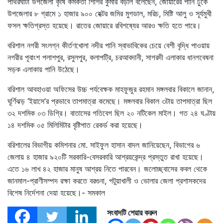
পাথরঘাটা উপজেলা কৃষি কর্মকর্তা শিশির কুমার বড়াল বলেছেন, জোয়ারের পানি ঢুকে
উপজেলার ৮ গ্রামে ১ হাজার ৯০০ হেক্টর জমির মুগডাল, মরিচ, মিষ্টি আলু ও সূর্যমুখী
ফসল ক্ষতিগ্রস্ত হয়েছে। রাতের জোয়ারে রবিশষ্যের আরও ক্ষতি হতে পারে।
বরিশাল নগরী সংলগ্ন কীর্তণখোলা নদীর পানি স্বাভাবিকের চেয়ে বেশী বৃদ্ধি পাওয়ায়
নগরীর পূবাংশ পলাশপুর, রসুলপুর, কলাপট্রি, চরআবদানী, সাগরদী এলাকার ধানগবেষনা
সড়ক এলাকায় পানি উঠেছে।
বরিশাল আবহাওয়া অফিসের উচ্চ পর্যবেক্ষক মাহফুজুর রহমান মঙ্গলবার বিকালে জানান,
ঘূর্ণিঝড় ‘ইয়াসে’র প্রভাবে তাপমাত্রা কমেছে। মঙ্গলবার বিকাল ৩টায় তাপমাত্রা ছিল
৩২ দশমিক ০৩ ডিগ্রি। বাতাসের গতিবেগ ছিল ২০ নটিকেল মাইল। গত ২৪ ঘণ্টায়
১৪ দশমিক ০৫ মিলিমিটার বৃষ্টিপাত রেকর্ড করা হয়েছে।
বরিশালের বিভাগীয় কমিশনার মো. সাইফুল হাসান বাদল জানিয়েছেন, বিভাগের ৬
জেলায় ৪ হাজার ৯২০টি সরকারি-বেসরকারি আশ্রয়কেন্দ্র প্রস্তুত রাখা হয়েছে।
এতে ১৬ লাখ ৪২ হাজার মানুষ আশ্রয় নিতে পারবেন। জলোচ্ছ্বাসের কবল থেকে
জানমাল-প্রাণীসম্পদ রক্ষা করতে বরগুনা, পটুয়াখালী ও ভোলার জেলা প্রশাসকদের
বিশেষ নির্দেশনা দেয়া হয়েছে।- সমকাল
সংবাদটি শেয়ার করুন