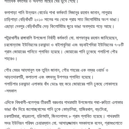
শতাধিক বসতঘর ও অর্ধশত মাছের ঘের ডুবে গেছে।
কলাপাড়া পানি উন্নয়ন বোর্ডের শাখা কর্মকর্তা মিজানুর রহমান জানান, লালুয়ার
চাড়িপাড়া বেড়িবাঁধটি ২০১০ সালের পর থেকে প্রায় সাত কিলোমিটার অংশ ভাঙা।
এছাড়া দেবপুর বেড়িবাঁধটির দেড় কিলোমিটার জুরে ভাঙা অবস্থায় পড়ে আছে।
পটুয়াখালীর রাঙ্গাবালি উপজেলা নির্বাহী কর্মকর্তা মো. মাশফাকুর রহমান জানিয়েছেন,
চরমোন্তাজ ইউনিয়নের চরআন্ডা ও বাইলাবুনিয়া এবং বড়বাইশদিয়া ইউনিয়নের ৭-৮টি
গ্রাম জোয়ারের পানিতে প্লাবিত হয়েছে। জোয়ারের পানি ঢুকেছে গলাচিপা পৌর
শহরেও।
পৌর মেয়র আহসানুল হক তুহিন জানান, পৌর শহরের এক নম্বর ওয়ার্ড ও
আড়তদারপট্টি, কলাতলা এবং বঙ্গবন্ধু উপশহর প্লাবিত হয়েছে।
গলাচিপার চরআন্ডা এলাকায় বাঁধ ভেঙে হুহু করে জোয়ারের পানি ঢুকছে লোকালয়ে
-সমকাল
এদিকে বিষখালী-বলেশ্বর তীরবর্তী বরগুনার পাথরঘাটা উপজেলার পদ্মা-রুহিতা এলাকার
ভাঙা বাঁধ দিয়ে জলোচ্ছ্বাসের পানি ঢুকে কোড়ালিয়া, হাজিরখাল, বড়টেংরা,
চরলাঠিমারা, বাদুরতলা, হরিণঘাটা, জিনতলাসহ ৮ গ্রাম প্লাবিত হয়েছে। পাথরঘাটা
সদর ইউনিয়ন পরিষদ চেয়ারম্যান মো. আসাদুজ্জামান সমকালকে বলেন, গ্রামগুলোতে