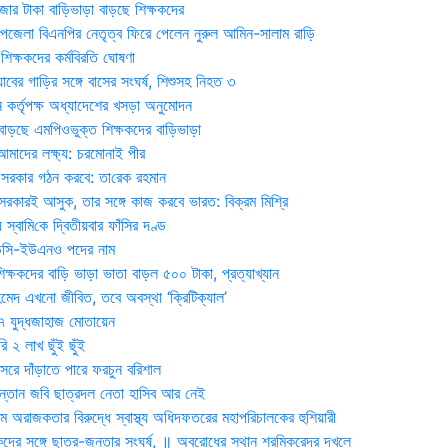
জার টাকা বাড়িভাড়া বাড়ছে শিক্ষকদের
জেলা বিএনপির নেতৃত্ব ফিরে পেলেন নুরুল আমিন-সালাম রাড়ি
িক্ষকদের কর্মবিরতি ঘোষণা
যাবের গাড়ির সঙ্গে বাসের সংঘর্ষ, শিশুসহ নিহত ৩
 কর্তৃপক্ষ অধ্যাদেশের খসড়া অনুমোদন
াড়ছে এমপিওভুক্ত শিক্ষকদের বাড়িভাড়া
দের লক্ষ্য: চরমোনাই পীর
সরকার গঠন করবে: তা‌রেক রহমান
সরকারই আসুক, তার সঙ্গে কাজ করবে ভারত: বিক্রম মিশ্রি
য় স্বা‌মি‌কে দ্বিতীয়বার ফাঁসির দণ্ড
ডিসি-ইউএনও পদের নাম
ক্ষকদের বাড়ি ভাড়া ভাতা বাড়ল ৫০০ টাকা, প্রত্যাখ্যান
দ এখনো জীবিত, তবে অবস্থা ‘ক্রিটিক্যাল’
৭ যুদ্ধজাহাজ মোতায়েন
 ২ লাখ ছুঁই ছুঁই
রে দাঁড়াতে পারে ফরচুন বরিশাল
সন্তান জবি ছাত্রদল নেতা হাসিব আর নেই
 অরাজকতার বিরুদ্ধে স্বাস্থ্য অধিদফতরের মহাপরিচালকের হুশিয়ারী
কদের সঙ্গে ছাত্র-জনতার সংঘর্ষ, ॥ অবরোধের স্থান শ্রমিকরেদর দখলে