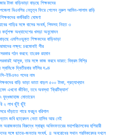
জার টাকা বাড়িভাড়া বাড়ছে শিক্ষকদের
জেলা বিএনপির নেতৃত্ব ফিরে পেলেন নুরুল আমিন-সালাম রাড়ি
িক্ষকদের কর্মবিরতি ঘোষণা
যাবের গাড়ির সঙ্গে বাসের সংঘর্ষ, শিশুসহ নিহত ৩
 কর্তৃপক্ষ অধ্যাদেশের খসড়া অনুমোদন
াড়ছে এমপিওভুক্ত শিক্ষকদের বাড়িভাড়া
দের লক্ষ্য: চরমোনাই পীর
সরকার গঠন করবে: তা‌রেক রহমান
সরকারই আসুক, তার সঙ্গে কাজ করবে ভারত: বিক্রম মিশ্রি
য় স্বা‌মি‌কে দ্বিতীয়বার ফাঁসির দণ্ড
ডিসি-ইউএনও পদের নাম
ক্ষকদের বাড়ি ভাড়া ভাতা বাড়ল ৫০০ টাকা, প্রত্যাখ্যান
দ এখনো জীবিত, তবে অবস্থা ‘ক্রিটিক্যাল’
৭ যুদ্ধজাহাজ মোতায়েন
 ২ লাখ ছুঁই ছুঁই
রে দাঁড়াতে পারে ফরচুন বরিশাল
সন্তান জবি ছাত্রদল নেতা হাসিব আর নেই
 অরাজকতার বিরুদ্ধে স্বাস্থ্য অধিদফতরের মহাপরিচালকের হুশিয়ারী
কদের সঙ্গে ছাত্র-জনতার সংঘর্ষ, ॥ অবরোধের স্থান শ্রমিকরেদর দখলে