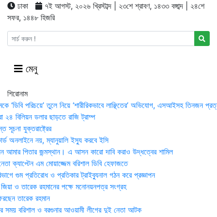
ঢাকা
৭ই আগস্ট, ২০২৬ খ্রিস্টাব্দ | ২৩শে শ্রাবণ, ১৪৩৩ বঙ্গাব্দ | ২৪শে
সফর, ১৪৪৮ হিজরি
মেনু
শিরোনাম
মকে ‘ডিবি পরিচয়ে’ তুলে নিয়ে ‘শারীরিকভাবে লাঞ্ছিতের’ অভিযোগ, এসআইসহ তিনজন প্রত্
া ২৪ বিলিয়ন ডলার ছাড়তে রাজি ট্রাম্প
 সূচনা যুক্তরাষ্ট্রের
র্ড অনলাইনে নয়, ম্যানুয়ালি ইস্যু করবে ইসি
 আমার পিতার জন্মস্থান। এ আসন কারো দাবি করাও উদ্ধত্বের শামিল
তা ক্যাপ্টেন এম মোয়াজ্জেম বরিশাল ডিবি হেফাজতে
াগে গুম প্রতিরোধ ও প্রতিকার ট্রাইব্যুনাল গঠন করে প্রজ্ঞাপন
া জিয়া ও তারেক রহমানের পক্ষে মনোনয়নপত্র সংগ্রহ
িরছেন তারেক রহমান
র সময় ব‌রিশাল ও বরগুনার আওয়ামী লীগের দুই নেতা আটক