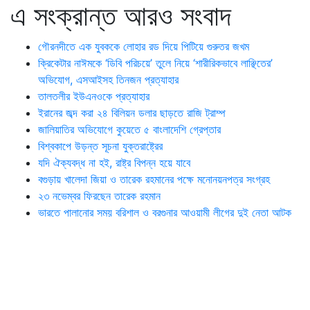
এ সংক্রান্ত আরও সংবাদ
গৌরনদীতে এক যুবককে লোহার রড দিয়ে পিটিয়ে গুরুতর জখম
ক্রিকেটার নাঈমকে ‘ডিবি পরিচয়ে’ তুলে নিয়ে ‘শারীরিকভাবে লাঞ্ছিতের’
অভিযোগ, এসআইসহ তিনজন প্রত্যাহার
তালতলীর ইউএনওকে প্রত্যাহার
ইরানের জব্দ করা ২৪ বিলিয়ন ডলার ছাড়তে রাজি ট্রাম্প
জালিয়াতির অভিযোগে কুয়েতে ৫ বাংলাদেশি গ্রেপ্তার
বিশ্বকাপে উড়ন্ত সূচনা যুক্তরাষ্ট্রের
যদি ঐক্যবদ্ধ না হই, রাষ্ট্র বিপন্ন হয়ে যাবে
বগুড়ায় খালেদা জিয়া ও তারেক রহমানের পক্ষে মনোনয়নপত্র সংগ্রহ
২৩ নভেম্বর ফিরছেন তারেক রহমান
ভারতে পালানোর সময় ব‌রিশাল ও বরগুনার আওয়ামী লীগের দুই নেতা আটক