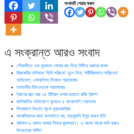
সংবাদটি শেয়ার করুন
এ সংক্রান্ত আরও সংবাদ
গৌরনদীতে এক যুবককে লোহার রড দিয়ে পিটিয়ে গুরুতর জখম
ক্রিকেটার নাঈমকে ‘ডিবি পরিচয়ে’ তুলে নিয়ে ‘শারীরিকভাবে লাঞ্ছিতের’
অভিযোগ, এসআইসহ তিনজন প্রত্যাহার
তালতলীর ইউএনওকে প্রত্যাহার
ইরানের জব্দ করা ২৪ বিলিয়ন ডলার ছাড়তে রাজি ট্রাম্প
জালিয়াতির অভিযোগে কুয়েতে ৫ বাংলাদেশি গ্রেপ্তার
বিশ্বকাপে উড়ন্ত সূচনা যুক্তরাষ্ট্রের
সাংবাদিকদের কার্ড অনলাইনে নয়, ম্যানুয়ালি ইস্যু করবে ইসি
বরিশাল-৫ আসন আমার পিতার জন্মস্থান। এ আসন কারো দাবি করাও
উদ্ধত্বের শামিল