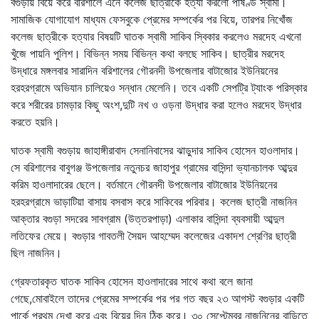
বগুড়ায় বিয়ে করে বরিশালে এনে কলেজ ছাত্রীকে হত্যা করলো পাষণ্ড স্বামী।
সামাজিক যোগাযোগ মাধ্যম ফেসবুকে প্রেমের সম্পর্কের পর বিয়ে, তারপর নিখোঁজ
কলেজ ছাত্রীকে হত্যার বিষয়টি ঘাতক স্বামী সাকিব স্বিকার করলেও মরদেহ এখনো
খুঁজে পায়নি পুলিশ। বিভিন্ন সময় বিভিন্ন কথা বলছে সাকিব। ছাত্রীর মরদেহ
উদ্ধারে মঙ্গলবার সারাদিন বরিশালের গৌরনদী উপজেলার বাটাজোর ইউনিয়নের
হরহরগ্রামে অভিযান চালিয়েও সন্ধান মেলেনি। তবে একটি সেপট্রি ট্যাংক পরিস্কার
করে শরীরের চামড়ার কিছু অংশ,দুটি নখ ও ওড়না উদ্ধার করা হলেও মরদেহ উদ্ধার
করতে হয়নি।
ঘাতক স্বামী বগুড়ায় জাহাঙ্গীরাবাদ সেনানিবাসের ঝাড়ুদার সাকিব হোসেন হাওলাদার।
সে বরিশালের বাবুগঞ্জ উপজেলার নতুনচর জাহাপুর গ্রামের বাসিন্দা ভ্যানচালক আব্দুর
করিম হাওলাদারের ছেলে। বর্তমানে গৌরনদী উপজেলার বাটাজোর ইউনিয়নের
হরহরগ্রামে ভাড়াটিয়া বাসায় বসবাস করে সাকিবের পরিবার। কলেজ ছাত্রী নাজনিন
আক্তার বগুড়া সদরের সাবগ্রাম (উত্তরপাড়া) এলাকার বাসিন্দা ব্যবসায়ী আব্দুল
লতিফের মেয়ে। বগুড়ার গাবতলী সৈয়দ আহম্মেদ কলেজের একাদশ শ্রেণির ছাত্রী
ছিল নাজনিন।
গ্রেফতারকৃত ঘাতক সাকিব হোসেন হাওলাদারের সাথে কথা বলে জানা
গেছে,মোবাইলে তাদের প্রেমের সম্পর্কের পর পর গত বছর ২৩ আগস্ট বগুড়ার একটি
পার্কে প্রথম দেখা করে এবং বিয়ের দিন ঠিক করে। ৩০ সেপ্টেম্বর নাজনিনের বাড়িতে