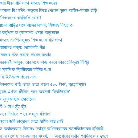
জার টাকা বাড়িভাড়া বাড়ছে শিক্ষকদের
জেলা বিএনপির নেতৃত্ব ফিরে পেলেন নুরুল আমিন-সালাম রাড়ি
িক্ষকদের কর্মবিরতি ঘোষণা
যাবের গাড়ির সঙ্গে বাসের সংঘর্ষ, শিশুসহ নিহত ৩
 কর্তৃপক্ষ অধ্যাদেশের খসড়া অনুমোদন
াড়ছে এমপিওভুক্ত শিক্ষকদের বাড়িভাড়া
দের লক্ষ্য: চরমোনাই পীর
সরকার গঠন করবে: তা‌রেক রহমান
সরকারই আসুক, তার সঙ্গে কাজ করবে ভারত: বিক্রম মিশ্রি
য় স্বা‌মি‌কে দ্বিতীয়বার ফাঁসির দণ্ড
ডিসি-ইউএনও পদের নাম
ক্ষকদের বাড়ি ভাড়া ভাতা বাড়ল ৫০০ টাকা, প্রত্যাখ্যান
দ এখনো জীবিত, তবে অবস্থা ‘ক্রিটিক্যাল’
৭ যুদ্ধজাহাজ মোতায়েন
 ২ লাখ ছুঁই ছুঁই
রে দাঁড়াতে পারে ফরচুন বরিশাল
সন্তান জবি ছাত্রদল নেতা হাসিব আর নেই
 অরাজকতার বিরুদ্ধে স্বাস্থ্য অধিদফতরের মহাপরিচালকের হুশিয়ারী
কদের সঙ্গে ছাত্র-জনতার সংঘর্ষ, ॥ অবরোধের স্থান শ্রমিকরেদর দখলে