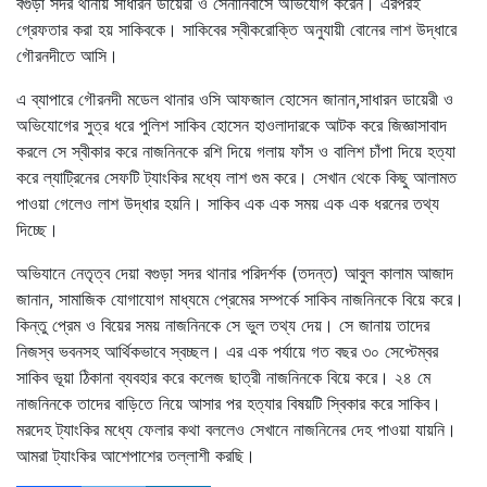
বগুড়া সদর থানায় সাধারন ডায়েরী ও সেনানিবাসে অভিযোগ করেন। এরপরই
গ্রেফতার করা হয় সাকিবকে। সাকিবের স্বীকরোক্তি অনুযায়ী বোনের লাশ উদ্ধারে
গৌরনদীতে আসি।
এ ব্যাপারে গৌরনদী মডেল থানার ওসি আফজাল হোসেন জানান,সাধারন ডায়েরী ও
অভিযোগের সুত্র ধরে পুলিশ সাকিব হোসেন হাওলাদারকে আটক করে জিজ্ঞাসাবাদ
করলে সে স্বীকার করে নাজনিনকে রশি দিয়ে গলায় ফাঁস ও বালিশ চাঁপা দিয়ে হত্যা
করে ল্যাট্রিনের সেফটি ট্যাংকির মধ্যে লাশ গুম করে। সেখান থেকে কিছু আলামত
পাওয়া গেলেও লাশ উদ্ধার হয়নি। সাকিব এক এক সময় এক এক ধরনের তথ্য
দিচ্ছে।
অভিযানে নেতৃত্ব দেয়া বগুড়া সদর থানার পরিদর্শক (তদন্ত) আবুল কালাম আজাদ
জানান, সামাজিক যোগাযোগ মাধ্যমে প্রেমের সম্পর্কে সাকিব নাজনিনকে বিয়ে করে।
কিন্তু প্রেম ও বিয়ের সময় নাজনিনকে সে ভুল তথ্য দেয়। সে জানায় তাদের
নিজস্ব ভবনসহ আর্থিকভাবে স্বচ্ছল। এর এক পর্যায়ে গত বছর ৩০ সেপ্টেম্বর
সাকিব ভূয়া ঠিকানা ব্যবহার করে কলেজ ছাত্রী নাজনিনকে বিয়ে করে। ২৪ মে
নাজনিনকে তাদের বাড়িতে নিয়ে আসার পর হত্যার বিষয়টি স্বিকার করে সাকিব।
মরদেহ ট্যাংকির মধ্যে ফেলার কথা বললেও সেখানে নাজনিনের দেহ পাওয়া যায়নি।
আমরা ট্যাংকির আশেপাশের তল্লাশী করছি।