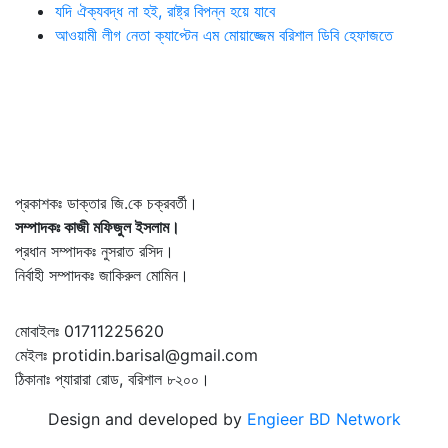
যদি ঐক্যবদ্ধ না হই, রাষ্ট্র বিপন্ন হয়ে যাবে
আওয়ামী লীগ নেতা ক্যাপ্টেন এম মোয়াজ্জেম বরিশাল ডিবি হেফাজতে
প্রকাশকঃ ডাক্তার জি.কে চক্রবর্তী।
সম্পাদকঃ কাজী মফিজুল ইসলাম।
প্রধান সম্পাদকঃ নুসরাত রসিদ।
নির্বাহী সম্পাদকঃ জাকিরুল মোমিন।
মোবাইলঃ 01711225620
মেইলঃ protidin.barisal@gmail.com
ঠিকানাঃ প্যারারা রোড, বরিশাল ৮২০০।
Design and developed by
Engieer BD Network