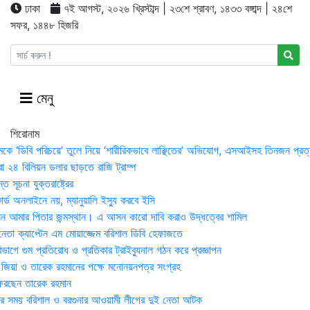
ঢাকা
৭ই আগস্ট, ২০২৬ খ্রিস্টাব্দ | ২৩শে শ্রাবণ, ১৪৩৩ বঙ্গাব্দ | ২৪শে
সফর, ১৪৪৮ হিজরি
মেনু
শিরোনাম
মকে ‘ডিবি পরিচয়ে’ তুলে নিয়ে ‘শারীরিকভাবে লাঞ্ছিতের’ অভিযোগ, এসআইসহ তিনজন প্রত্
া ২৪ বিলিয়ন ডলার ছাড়তে রাজি ট্রাম্প
 সূচনা যুক্তরাষ্ট্রের
র্ড অনলাইনে নয়, ম্যানুয়ালি ইস্যু করবে ইসি
 আমার পিতার জন্মস্থান। এ আসন কারো দাবি করাও উদ্ধত্বের শামিল
তা ক্যাপ্টেন এম মোয়াজ্জেম বরিশাল ডিবি হেফাজতে
াগে গুম প্রতিরোধ ও প্রতিকার ট্রাইব্যুনাল গঠন করে প্রজ্ঞাপন
া জিয়া ও তারেক রহমানের পক্ষে মনোনয়নপত্র সংগ্রহ
িরছেন তারেক রহমান
র সময় ব‌রিশাল ও বরগুনার আওয়ামী লীগের দুই নেতা আটক