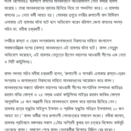
স্টাফ রিপোর্টার॥ বরিশালে বাসদের মানববন্ধনে আওয়ামীলীগ নেতা কর্মীরা হামলা
করেছে। তারা মানববন্ধনের ব্যানার ছিনিয়ে নিয়ে তা পদদলিত করে। এ হামলায়
বাসদের ১০ নেতা কর্মী আহত হয়। সোমবার দুপুরে নগরীর রুপাতলী বাস টার্মিনাল
এলাকায় এই হামলার ঘটনা ঘটে বলে অভিযোগ করেন বরিশাল জেলা বাসদের সদস্য
সচিব ডা. মনীষা চক্রবর্তী।
নগরীরে রাস্তা ও ড্রেন সংস্কারসহ জলাবদ্ধতা নিরসনের দাবিতে বাংলাদেশ
সমাজতান্ত্রিক দলের (বাসদ) মানববন্ধনে এই হামলার ঘটনা ঘটে। বাসদ নেতৃবৃন্দ
অভিযোগ করেছেন, এই হামলার নেতৃত্বে ছিলেন মহানগর আওয়ামী লীগের এক নেতা
ও সিটি কাউন্সিলর।
বাসদ সদস্য সচিব মনীষা চক্রবর্তী বলেন, ‘রুপাতলী ও সাগরদি এলাকায় রাস্তা-ড্রেন
সংস্কার ও জলাবদ্ধতা নিরসনের দাবিতে মানববন্ধনের আয়োজন করে বাসদ।
মানববন্ধনের শুরুতে বরিশাল মহানগর আওয়ামী লীগের সাংগঠনিক সম্পাদক জাহিদুর
রহমান মনির মোল্লা ও ২৫ নম্বর ওয়ার্ড কাউন্সিলর সাইদুর রহমান জাকির মোল্লা
আনুমানিক ১৫ জন সন্ত্রাসী নিয়ে মানববন্ধনে হামলা করে ব্যানার ছিনিয়ে নেন।
হামলায় ছাত্র ফ্রন্টের সাইফুল ইসলাম ও শ্রমিক ফ্রন্টের শহিদুল ইসলামসহ ১০ জন
আহত হন।’ বাসদ কর্মীরা পরে রূপাতলী গোলচত্বরে সমাবেশ করেন। মনীষা জানান,
হামলার প্রতিবাদে মঙ্গলবার সকাল ১১টায় অশ্বিনী কুমার হল চত্বরে বিক্ষোভ কর্মসূচি
ডেকেছে বাসদ। সমাবেশ শেষে বাসদ নেতাকর্মীরা বিক্ষোভ মিছিল বের করেন।