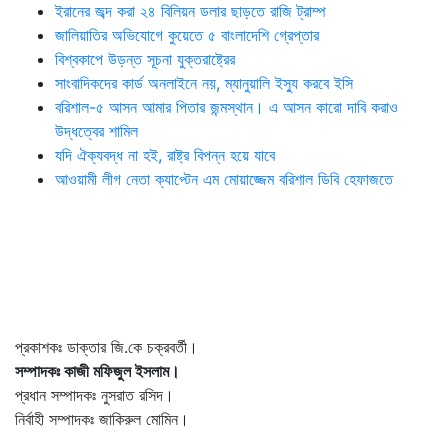
ইরানের জব্দ করা ২৪ বিলিয়ন ডলার ছাড়তে রাজি ট্রাম্প
জালিয়াতির অভিযোগে কুয়েতে ৫ বাংলাদেশি গ্রেপ্তার
বিশ্বকাপে উড়ন্ত সূচনা যুক্তরাষ্ট্রের
সাংবাদিকদের কার্ড অনলাইনে নয়, ম্যানুয়ালি ইস্যু করবে ইসি
বরিশাল-৫ আসন আমার পিতার জন্মস্থান। এ আসন কারো দাবি করাও
উদ্ধত্বের শামিল
যদি ঐক্যবদ্ধ না হই, রাষ্ট্র বিপন্ন হয়ে যাবে
আওয়ামী লীগ নেতা ক্যাপ্টেন এম মোয়াজ্জেম বরিশাল ডিবি হেফাজতে
প্রকাশকঃ ডাক্তার জি.কে চক্রবর্তী।
সম্পাদকঃ কাজী মফিজুল ইসলাম।
প্রধান সম্পাদকঃ নুসরাত রসিদ।
নির্বাহী সম্পাদকঃ জাকিরুল মোমিন।