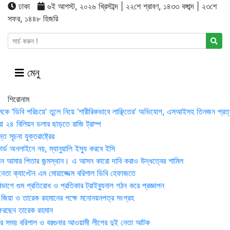
ঢাকা
৬ই আগস্ট, ২০২৬ খ্রিস্টাব্দ | ২২শে শ্রাবণ, ১৪৩৩ বঙ্গাব্দ | ২৩শে
সফর, ১৪৪৮ হিজরি
মেনু
শিরোনাম
মকে ‘ডিবি পরিচয়ে’ তুলে নিয়ে ‘শারীরিকভাবে লাঞ্ছিতের’ অভিযোগ, এসআইসহ তিনজন প্রত্
া ২৪ বিলিয়ন ডলার ছাড়তে রাজি ট্রাম্প
 সূচনা যুক্তরাষ্ট্রের
র্ড অনলাইনে নয়, ম্যানুয়ালি ইস্যু করবে ইসি
 আমার পিতার জন্মস্থান। এ আসন কারো দাবি করাও উদ্ধত্বের শামিল
তা ক্যাপ্টেন এম মোয়াজ্জেম বরিশাল ডিবি হেফাজতে
াগে গুম প্রতিরোধ ও প্রতিকার ট্রাইব্যুনাল গঠন করে প্রজ্ঞাপন
া জিয়া ও তারেক রহমানের পক্ষে মনোনয়নপত্র সংগ্রহ
িরছেন তারেক রহমান
র সময় ব‌রিশাল ও বরগুনার আওয়ামী লীগের দুই নেতা আটক