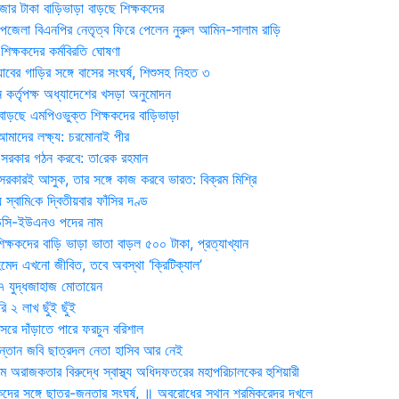
জার টাকা বাড়িভাড়া বাড়ছে শিক্ষকদের
জেলা বিএনপির নেতৃত্ব ফিরে পেলেন নুরুল আমিন-সালাম রাড়ি
িক্ষকদের কর্মবিরতি ঘোষণা
যাবের গাড়ির সঙ্গে বাসের সংঘর্ষ, শিশুসহ নিহত ৩
 কর্তৃপক্ষ অধ্যাদেশের খসড়া অনুমোদন
াড়ছে এমপিওভুক্ত শিক্ষকদের বাড়িভাড়া
দের লক্ষ্য: চরমোনাই পীর
সরকার গঠন করবে: তা‌রেক রহমান
সরকারই আসুক, তার সঙ্গে কাজ করবে ভারত: বিক্রম মিশ্রি
য় স্বা‌মি‌কে দ্বিতীয়বার ফাঁসির দণ্ড
ডিসি-ইউএনও পদের নাম
ক্ষকদের বাড়ি ভাড়া ভাতা বাড়ল ৫০০ টাকা, প্রত্যাখ্যান
দ এখনো জীবিত, তবে অবস্থা ‘ক্রিটিক্যাল’
৭ যুদ্ধজাহাজ মোতায়েন
 ২ লাখ ছুঁই ছুঁই
রে দাঁড়াতে পারে ফরচুন বরিশাল
সন্তান জবি ছাত্রদল নেতা হাসিব আর নেই
 অরাজকতার বিরুদ্ধে স্বাস্থ্য অধিদফতরের মহাপরিচালকের হুশিয়ারী
কদের সঙ্গে ছাত্র-জনতার সংঘর্ষ, ॥ অবরোধের স্থান শ্রমিকরেদর দখলে