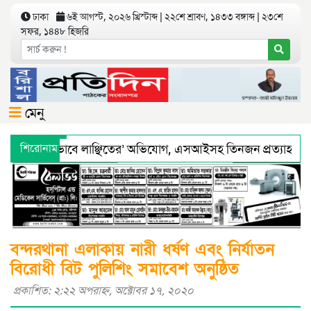
ঢাকা
৬ই আগস্ট, ২০২৬ খ্রিস্টাব্দ | ২২শে শ্রাবণ, ১৪৩৩ বঙ্গাব্দ | ২৩শে
সফর, ১৪৪৮ হিজরি
মেনু
িয়ে ‘শারীরিকভাবে লাঞ্ছিতের’ অভিযোগ, এসআইসহ তিনজন প্রত্যাহার
শিরোনাম
্থ্য অধিদফতরের মহাপরিচালকের হুশিয়ারী
বরিশালে শ্রমিকদের সঙ্গ
বন্দরথানা এলাকায় নারী ধর্ষণ এবং নির্যাতন
বিরোধী বিট পুলিশিং সমাবেশ অনুষ্ঠিত
প্রকাশিত: ২:২২ অপরাহ্ণ, অক্টোবর ১৭, ২০২০