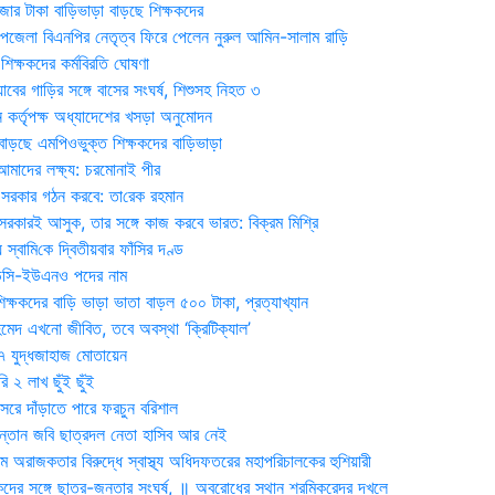
জার টাকা বাড়িভাড়া বাড়ছে শিক্ষকদের
জেলা বিএনপির নেতৃত্ব ফিরে পেলেন নুরুল আমিন-সালাম রাড়ি
িক্ষকদের কর্মবিরতি ঘোষণা
যাবের গাড়ির সঙ্গে বাসের সংঘর্ষ, শিশুসহ নিহত ৩
 কর্তৃপক্ষ অধ্যাদেশের খসড়া অনুমোদন
াড়ছে এমপিওভুক্ত শিক্ষকদের বাড়িভাড়া
দের লক্ষ্য: চরমোনাই পীর
সরকার গঠন করবে: তা‌রেক রহমান
সরকারই আসুক, তার সঙ্গে কাজ করবে ভারত: বিক্রম মিশ্রি
য় স্বা‌মি‌কে দ্বিতীয়বার ফাঁসির দণ্ড
ডিসি-ইউএনও পদের নাম
ক্ষকদের বাড়ি ভাড়া ভাতা বাড়ল ৫০০ টাকা, প্রত্যাখ্যান
দ এখনো জীবিত, তবে অবস্থা ‘ক্রিটিক্যাল’
৭ যুদ্ধজাহাজ মোতায়েন
 ২ লাখ ছুঁই ছুঁই
রে দাঁড়াতে পারে ফরচুন বরিশাল
সন্তান জবি ছাত্রদল নেতা হাসিব আর নেই
 অরাজকতার বিরুদ্ধে স্বাস্থ্য অধিদফতরের মহাপরিচালকের হুশিয়ারী
কদের সঙ্গে ছাত্র-জনতার সংঘর্ষ, ॥ অবরোধের স্থান শ্রমিকরেদর দখলে