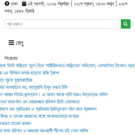
ঢাকা
৬ই আগস্ট, ২০২৬ খ্রিস্টাব্দ | ২২শে শ্রাবণ, ১৪৩৩ বঙ্গাব্দ | ২৩শে
সফর, ১৪৪৮ হিজরি
মেনু
শিরোনাম
মকে ‘ডিবি পরিচয়ে’ তুলে নিয়ে ‘শারীরিকভাবে লাঞ্ছিতের’ অভিযোগ, এসআইসহ তিনজন প্রত্
া ২৪ বিলিয়ন ডলার ছাড়তে রাজি ট্রাম্প
 সূচনা যুক্তরাষ্ট্রের
র্ড অনলাইনে নয়, ম্যানুয়ালি ইস্যু করবে ইসি
 আমার পিতার জন্মস্থান। এ আসন কারো দাবি করাও উদ্ধত্বের শামিল
তা ক্যাপ্টেন এম মোয়াজ্জেম বরিশাল ডিবি হেফাজতে
াগে গুম প্রতিরোধ ও প্রতিকার ট্রাইব্যুনাল গঠন করে প্রজ্ঞাপন
া জিয়া ও তারেক রহমানের পক্ষে মনোনয়নপত্র সংগ্রহ
িরছেন তারেক রহমান
র সময় ব‌রিশাল ও বরগুনার আওয়ামী লীগের দুই নেতা আটক