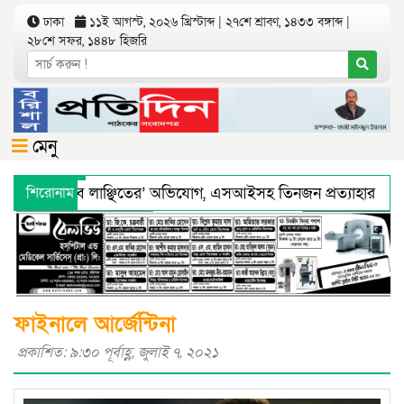
ঢাকা
১১ই আগস্ট, ২০২৬ খ্রিস্টাব্দ | ২৭শে শ্রাবণ, ১৪৩৩ বঙ্গাব্দ |
২৮শে সফর, ১৪৪৮ হিজরি
মেনু
 ‘শারীরিকভাবে লাঞ্ছিতের’ অভিযোগ, এসআইসহ তিনজন প্রত্যাহার
শিরোনাম
য অধিদফতরের মহাপরিচালকের হুশিয়ারী
বরিশালে শ্রমিকদের সঙ্গে 
ফাই‌না‌লে আ‌র্জেন্টিনা
প্রকাশিত: ৯:৩০ পূর্বাহ্ণ, জুলাই ৭, ২০২১