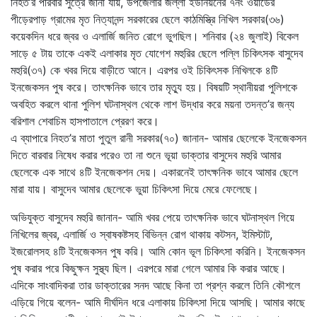
নিহত’র পরিবার সুত্রে জানা যায়, উপজেলার জল্লা ইউনিয়নের ৭নং ওয়ার্ডের
পীড়েরপাড় গ্রামের মৃত নিত্যানন্দ সরকারের ছেলে কাঠমিস্ত্রি নিখিল সরকার(৩৬)
কয়েকদিন ধরে জ্বর ও এলার্জি জনিত রোগে ভুগছিল। শনিবার (২৪ জুলাই) বিকেল
সাড়ে ৫ টায় তাকে একই এলাকার মৃত যোগেশ মহুরির ছেলে পল্লি চিকিৎসক বাসুদেব
মহুরি(৩৭) কে খবর দিয়ে বাড়ীতে আনে। এরপর ওই চিকিৎসক নিখিলকে ৪টি
ইনজেকসন পুষ করে। তাৎক্ষনিক ভাবে তার মৃত্যু হয়। বিষয়টি স্থানীয়রা পুলিশকে
অবহিত করলে থানা পুলিশ ঘটনাস্থল থেকে লাশ উদ্ধার করে ময়না তদন্ত’র জন্য
বরিশাল শেবাচিম হাসপাতালে প্রেরণ করে।
এ ব্যাপারে নিহত’র মাতা পুতুল রানী সরকার(৭০) জানান- আমার ছেলেকে ইনজেকসন
দিতে বারবার নিষেধ করার পরেও তা না শুনে ভূয়া ডাক্তার বাসুদেব মহুরি আমার
ছেলেকে এক সাথে ৪টি ইনজেকশন দেয়। একারনেই তাৎক্ষনিক ভাবে আমার ছেলে
মারা যায়। বাসুদেব আমার ছেলেকে ভুয়া চিকিৎসা দিয়ে মেরে ফেলেছে।
অভিযুক্ত বাসুদেব মহুরি জানান- আমি খবর পেয়ে তাৎক্ষনিক ভাবে ঘটনাস্থল গিয়ে
নিখিলের জ্বর, এলার্জি ও স্বাষকষ্টসহ বিভিন্ন রোগ থাকায় কটসন, ইমিস্টাট,
ইজরোলসহ ৪টি ইনজেকসন পুষ করি। আমি কোন ভূল চিকিৎসা করিনি। ইনজেকসন
পুষ করার পরে কিছুক্ষন সুস্থ্য ছিল। এরপরে মারা গেলে আমার কি করার আছে।
এদিকে সাংবাদিকরা তার ডাক্তারের সনদ আছে কিনা তা প্রশ্ন করলে তিনি কৌশলে
এড়িয়ে গিয়ে বলেন- আমি দীর্ঘদিন ধরে এলাকায় চিকিৎসা দিয়ে আসছি। আমার কাছে