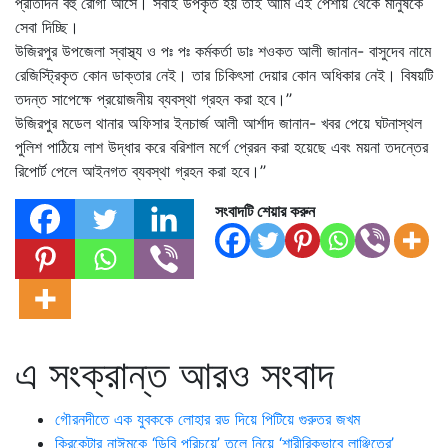
প্রতিদিন বহু রোগী আসে। সবাই উপকৃত হয় তাই আমি এই পেশায় থেকে মানুষকে
সেবা দিচ্ছি।
উজিরপুর উপজেলা স্বাস্থ্য ও পঃ পঃ কর্মকর্তা ডাঃ শওকত আলী জানান- বাসুদেব নামে
রেজিস্ট্রিকৃত কোন ডাক্তার নেই। তার চিকিৎসা দেয়ার কোন অধিকার নেই। বিষয়টি
তদন্ত সাপেক্ষে প্রয়োজনীয় ব্যবস্থা গ্রহন করা হবে।’’
উজিরপুর মডেল থানার অফিসার ইনচার্জ আলী আর্শাদ জানান- খবর পেয়ে ঘটনাস্থল
পুলিশ পাঠিয়ে লাশ উদ্ধার করে বরিশাল মর্গে প্রেরন করা হয়েছে এবং ময়না তদন্তের
রিপোর্ট পেলে আইনগত ব্যবস্থা গ্রহন করা হবে।’’
সংবাদটি শেয়ার করুন
এ সংক্রান্ত আরও সংবাদ
গৌরনদীতে এক যুবককে লোহার রড দিয়ে পিটিয়ে গুরুতর জখম
ক্রিকেটার নাঈমকে ‘ডিবি পরিচয়ে’ তুলে নিয়ে ‘শারীরিকভাবে লাঞ্ছিতের’