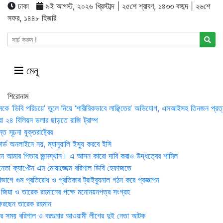
ঢাকা
৯ই আগস্ট, ২০২৬ খ্রিস্টাব্দ | ২৫শে শ্রাবণ, ১৪৩৩ বঙ্গাব্দ | ২৬শে
সফর, ১৪৪৮ হিজরি
মেনু
শিরোনাম
মকে ‘ডিবি পরিচয়ে’ তুলে নিয়ে ‘শারীরিকভাবে লাঞ্ছিতের’ অভিযোগ, এসআইসহ তিনজন প্রত্
া ২৪ বিলিয়ন ডলার ছাড়তে রাজি ট্রাম্প
 সূচনা যুক্তরাষ্ট্রের
র্ড অনলাইনে নয়, ম্যানুয়ালি ইস্যু করবে ইসি
 আমার পিতার জন্মস্থান। এ আসন কারো দাবি করাও উদ্ধত্বের শামিল
তা ক্যাপ্টেন এম মোয়াজ্জেম বরিশাল ডিবি হেফাজতে
াগে গুম প্রতিরোধ ও প্রতিকার ট্রাইব্যুনাল গঠন করে প্রজ্ঞাপন
া জিয়া ও তারেক রহমানের পক্ষে মনোনয়নপত্র সংগ্রহ
িরছেন তারেক রহমান
র সময় ব‌রিশাল ও বরগুনার আওয়ামী লীগের দুই নেতা আটক