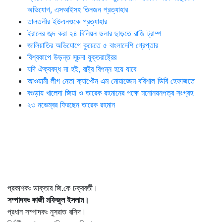
অভিযোগ, এসআইসহ তিনজন প্রত্যাহার
তালতলীর ইউএনওকে প্রত্যাহার
ইরানের জব্দ করা ২৪ বিলিয়ন ডলার ছাড়তে রাজি ট্রাম্প
জালিয়াতির অভিযোগে কুয়েতে ৫ বাংলাদেশি গ্রেপ্তার
বিশ্বকাপে উড়ন্ত সূচনা যুক্তরাষ্ট্রের
যদি ঐক্যবদ্ধ না হই, রাষ্ট্র বিপন্ন হয়ে যাবে
আওয়ামী লীগ নেতা ক্যাপ্টেন এম মোয়াজ্জেম বরিশাল ডিবি হেফাজতে
বগুড়ায় খালেদা জিয়া ও তারেক রহমানের পক্ষে মনোনয়নপত্র সংগ্রহ
২৩ নভেম্বর ফিরছেন তারেক রহমান
প্রকাশকঃ ডাক্তার জি.কে চক্রবর্তী।
সম্পাদকঃ কাজী মফিজুল ইসলাম।
প্রধান সম্পাদকঃ নুসরাত রসিদ।