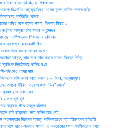
জার টাকা বাড়িভাড়া বাড়ছে শিক্ষকদের
জেলা বিএনপির নেতৃত্ব ফিরে পেলেন নুরুল আমিন-সালাম রাড়ি
িক্ষকদের কর্মবিরতি ঘোষণা
যাবের গাড়ির সঙ্গে বাসের সংঘর্ষ, শিশুসহ নিহত ৩
 কর্তৃপক্ষ অধ্যাদেশের খসড়া অনুমোদন
াড়ছে এমপিওভুক্ত শিক্ষকদের বাড়িভাড়া
দের লক্ষ্য: চরমোনাই পীর
সরকার গঠন করবে: তা‌রেক রহমান
সরকারই আসুক, তার সঙ্গে কাজ করবে ভারত: বিক্রম মিশ্রি
য় স্বা‌মি‌কে দ্বিতীয়বার ফাঁসির দণ্ড
ডিসি-ইউএনও পদের নাম
ক্ষকদের বাড়ি ভাড়া ভাতা বাড়ল ৫০০ টাকা, প্রত্যাখ্যান
দ এখনো জীবিত, তবে অবস্থা ‘ক্রিটিক্যাল’
৭ যুদ্ধজাহাজ মোতায়েন
 ২ লাখ ছুঁই ছুঁই
রে দাঁড়াতে পারে ফরচুন বরিশাল
সন্তান জবি ছাত্রদল নেতা হাসিব আর নেই
 অরাজকতার বিরুদ্ধে স্বাস্থ্য অধিদফতরের মহাপরিচালকের হুশিয়ারী
কদের সঙ্গে ছাত্র-জনতার সংঘর্ষ, ॥ অবরোধের স্থান শ্রমিকরেদর দখলে