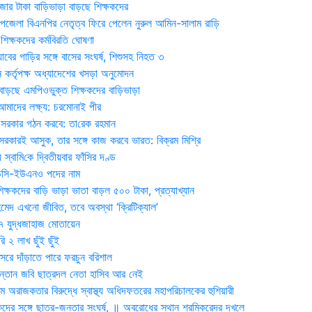
জার টাকা বাড়িভাড়া বাড়ছে শিক্ষকদের
জেলা বিএনপির নেতৃত্ব ফিরে পেলেন নুরুল আমিন-সালাম রাড়ি
িক্ষকদের কর্মবিরতি ঘোষণা
যাবের গাড়ির সঙ্গে বাসের সংঘর্ষ, শিশুসহ নিহত ৩
 কর্তৃপক্ষ অধ্যাদেশের খসড়া অনুমোদন
াড়ছে এমপিওভুক্ত শিক্ষকদের বাড়িভাড়া
দের লক্ষ্য: চরমোনাই পীর
সরকার গঠন করবে: তা‌রেক রহমান
সরকারই আসুক, তার সঙ্গে কাজ করবে ভারত: বিক্রম মিশ্রি
য় স্বা‌মি‌কে দ্বিতীয়বার ফাঁসির দণ্ড
ডিসি-ইউএনও পদের নাম
ক্ষকদের বাড়ি ভাড়া ভাতা বাড়ল ৫০০ টাকা, প্রত্যাখ্যান
দ এখনো জীবিত, তবে অবস্থা ‘ক্রিটিক্যাল’
৭ যুদ্ধজাহাজ মোতায়েন
 ২ লাখ ছুঁই ছুঁই
রে দাঁড়াতে পারে ফরচুন বরিশাল
সন্তান জবি ছাত্রদল নেতা হাসিব আর নেই
 অরাজকতার বিরুদ্ধে স্বাস্থ্য অধিদফতরের মহাপরিচালকের হুশিয়ারী
কদের সঙ্গে ছাত্র-জনতার সংঘর্ষ, ॥ অবরোধের স্থান শ্রমিকরেদর দখলে