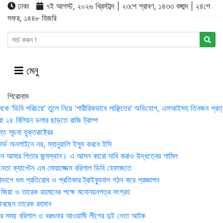
ঢাকা
৭ই আগস্ট, ২০২৬ খ্রিস্টাব্দ | ২৩শে শ্রাবণ, ১৪৩৩ বঙ্গাব্দ | ২৪শে
সফর, ১৪৪৮ হিজরি
মেনু
শিরোনাম
মকে ‘ডিবি পরিচয়ে’ তুলে নিয়ে ‘শারীরিকভাবে লাঞ্ছিতের’ অভিযোগ, এসআইসহ তিনজন প্রত্
া ২৪ বিলিয়ন ডলার ছাড়তে রাজি ট্রাম্প
 সূচনা যুক্তরাষ্ট্রের
র্ড অনলাইনে নয়, ম্যানুয়ালি ইস্যু করবে ইসি
 আমার পিতার জন্মস্থান। এ আসন কারো দাবি করাও উদ্ধত্বের শামিল
তা ক্যাপ্টেন এম মোয়াজ্জেম বরিশাল ডিবি হেফাজতে
াগে গুম প্রতিরোধ ও প্রতিকার ট্রাইব্যুনাল গঠন করে প্রজ্ঞাপন
া জিয়া ও তারেক রহমানের পক্ষে মনোনয়নপত্র সংগ্রহ
িরছেন তারেক রহমান
র সময় ব‌রিশাল ও বরগুনার আওয়ামী লীগের দুই নেতা আটক