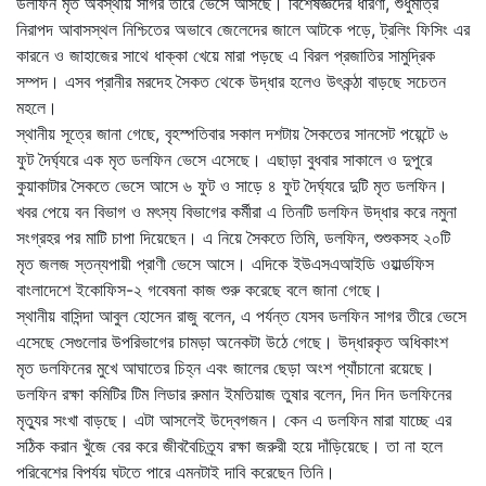
ডলফিন মৃত অবস্থায় সাগর তীরে ভেসে আসছে। বিশেষজ্ঞদের ধারণা, শুধুমাত্র
নিরাপদ আবাসস্থল নিশ্চিতের অভাবে জেলেদের জালে আটকে পড়ে, ট্রলিং ফিসিং এর
কারনে ও জাহাজের সাথে ধাক্কা খেয়ে মারা পড়ছে এ বিরল প্রজাতির সামুদ্রিক
সম্পদ। এসব প্রানীর মরদেহ সৈকত থেকে উদ্ধার হলেও উৎকন্ঠা বাড়ছে সচেতন
মহলে।
স্থানীয় সূত্রে জানা গেছে, বৃহস্পতিবার সকাল দশটায় সৈকতের সানসেট পয়েন্টে ৬
ফুট দৈর্ঘ্যরে এক মৃত ডলফিন ভেসে এসেছে। এছাড়া বুধবার সাকালে ও দুপুরে
কুয়াকাটার সৈকতে ভেসে আসে ৬ ফুট ও সাড়ে ৪ ফুট দৈর্ঘ্যরে দুটি মৃত ডলফিন।
খবর পেয়ে বন বিভাগ ও মৎস্য বিভাগের কর্মীরা এ তিনটি ডলফিন উদ্ধার করে নমুনা
সংগ্রহর পর মাটি চাপা দিয়েছেন। এ নিয়ে সৈকতে তিমি, ডলফিন, শুশুকসহ ২০টি
মৃত জলজ স্তন্যপায়ী প্রাণী ভেসে আসে। এদিকে ইউএসএআইডি ওয়ার্ল্ডফিস
বাংলাদেশে ইকোফিস-২ গবেষনা কাজ শুরু করেছে বলে জানা গেছে।
স্থানীয় বাসিন্দা আবুল হোসেন রাজু বলেন, এ পর্যন্ত যেসব ডলফিন সাগর তীরে ভেসে
এসেছে সেগুলোর উপরিভাগের চামড়া অনেকটা উঠে গেছে। উদ্ধারকৃত অধিকাংশ
মৃত ডলফিনের মুখে আঘাতের চিহ্ন এবং জালের ছেড়া অংশ প্যাঁচানো রয়েছে।
ডলফিন রক্ষা কমিটির টিম লিডার রুমান ইমতিয়াজ তুষার বলেন, দিন দিন ডলফিনের
মৃত্যুর সংখা বাড়ছে। এটা আসলেই উদ্বেগজন। কেন এ ডলফিন মারা যাচ্ছে এর
সঠিক করান খুঁজে বের করে জীববৈচিত্র্য রক্ষা জরুরী হয়ে দাঁড়িয়েছে। তা না হলে
পরিবেশের বিপর্যয় ঘটতে পারে এমনটাই দাবি করেছেন তিনি।