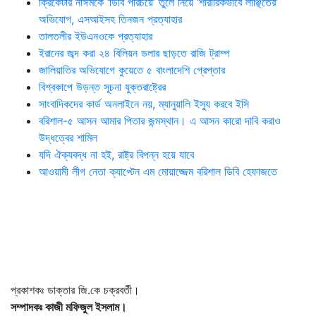
ক্রিকেটার নাঈমকে ‘ডিবি পরিচয়ে’ তুলে নিয়ে ‘শারীরিকভাবে লাঞ্ছিতের’
অভিযোগ, এসআইসহ তিনজন প্রত্যাহার
তালতলীর ইউএনওকে প্রত্যাহার
ইরানের জব্দ করা ২৪ বিলিয়ন ডলার ছাড়তে রাজি ট্রাম্প
জালিয়াতির অভিযোগে কুয়েতে ৫ বাংলাদেশি গ্রেপ্তার
বিশ্বকাপে উড়ন্ত সূচনা যুক্তরাষ্ট্রের
সাংবাদিকদের কার্ড অনলাইনে নয়, ম্যানুয়ালি ইস্যু করবে ইসি
বরিশাল-৫ আসন আমার পিতার জন্মস্থান। এ আসন কারো দাবি করাও
উদ্ধত্বের শামিল
যদি ঐক্যবদ্ধ না হই, রাষ্ট্র বিপন্ন হয়ে যাবে
আওয়ামী লীগ নেতা ক্যাপ্টেন এম মোয়াজ্জেম বরিশাল ডিবি হেফাজতে
প্রকাশকঃ ডাক্তার জি.কে চক্রবর্তী।
সম্পাদকঃ কাজী মফিজুল ইসলাম।