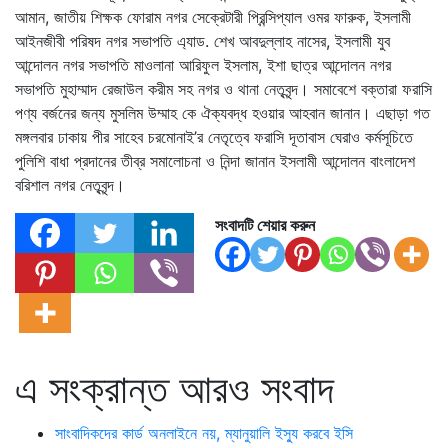
আমান, জাতীয় শিক্ষক ফোরাম নগর সেক্রেটারী প্রিন্সিপ্যাল ওমর ফারুক, ইসলামী
আইনজীবী পরিষদ নগর সভাপতি এ্যাড. শেখ আবদুল্লাহ নাসের, ইসলামী যুব
আন্দোলন নগর সভাপতি মাওলানা আরিফুল ইসলাম, ইশা ছাত্র আন্দোলন নগর
সভাপতি মুহাম্মাদ রেজাউল করীম সহ নগর ও থানা নেতৃবৃন্দ। সমাবেশে বক্তারা ফরাসি
পণ্য বর্জনের জন্য মুসলিম উম্মাহ কে ঐক্যবদ্ধ হওয়ার আহবান জানান। এছাড়া গত
মঙ্গলবার ঢাকায় পীর সাহেব চরমোনাই’র নেতৃত্বে ফরাসি দূতাবাস ঘেরাও কর্মসূচিতে
পুলিশি বাধা প্রদানের তীব্র সমালোচনা ও নিন্দা জানান ইসলামী আন্দোলন বাংলাদেশ
বরিশাল নগর নেতৃবৃন্দ।
সংবাদটি শেয়ার করুন
এ সংক্রান্ত আরও সংবাদ
সাংবাদিকদের কার্ড অনলাইনে নয়, ম্যানুয়ালি ইস্যু করবে ইসি