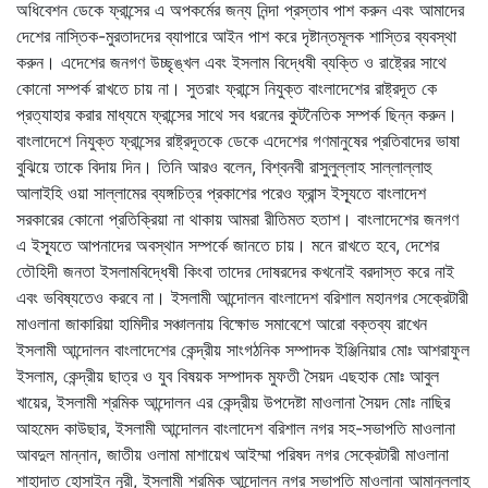
অধিবেশন ডেকে ফ্রান্সের এ অপকর্মের জন্য নিন্দা প্রস্তাব পাশ করুন এবং আমাদের
দেশের নাস্তিক-মুরতাদদের ব্যাপারে আইন পাশ করে দৃষ্টান্তমূলক শাস্তির ব্যবস্থা
করুন। এদেশের জনগণ উচ্ছৃঙ্খল এবং ইসলাম বিদ্ধেষী ব্যক্তি ও রাষ্ট্রের সাথে
কোনো সম্পর্ক রাখতে চায় না। সুতরাং ফ্রান্সে নিযুক্ত বাংলাদেশের রাষ্ট্রদূত কে
প্রত্যাহার করার মাধ্যমে ফ্রান্সের সাথে সব ধরনের কুটনৈতিক সম্পর্ক ছিন্ন করুন।
বাংলাদেশে নিযুক্ত ফ্রান্সের রাষ্ট্রদূতকে ডেকে এদেশের গণমানুষের প্রতিবাদের ভাষা
বুঝিয়ে তাকে বিদায় দিন। তিনি আরও বলেন, বিশ্বনবী রাসুলুল্লাহ সাল্লাল্লাহু
আলাইহি ওয়া সাল্লামের ব্যঙ্গচিত্র প্রকাশের পরেও ফ্রান্স ইস্যূতে বাংলাদেশ
সরকারের কোনো প্রতিক্রিয়া না থাকায় আমরা রীতিমত হতাশ। বাংলাদেশের জনগণ
এ ইস্যূতে আপনাদের অবস্থান সম্পর্কে জানতে চায়। মনে রাখতে হবে, দেশের
তৌহিদী জনতা ইসলামবিদ্ধেষী কিংবা তাদের দোষরদের কখনোই বরদাস্ত করে নাই
এবং ভবিষ্যতেও করবে না। ইসলামী আন্দোলন বাংলাদেশ বরিশাল মহানগর সেক্রেটারী
মাওলানা জাকারিয়া হামিদীর সঞ্চালনায় বিক্ষোভ সমাবেশে আরো বক্তব্য রাখেন
ইসলামী আন্দোলন বাংলাদেশের কেন্দ্রীয় সাংগঠনিক সম্পাদক ইঞ্জিনিয়ার মোঃ আশরাফুল
ইসলাম, কেন্দ্রীয় ছাত্র ও যুব বিষয়ক সম্পাদক মুফতী সৈয়দ এছহাক মোঃ আবুল
খায়ের, ইসলামী শ্রমিক আন্দোলন এর কেন্দ্রীয় উপদেষ্টা মাওলানা সৈয়দ মোঃ নাছির
আহমেদ কাউছার, ইসলামী আন্দোলন বাংলাদেশ বরিশাল নগর সহ-সভাপতি মাওলানা
আবদুল মান্নান, জাতীয় ওলামা মাশায়েখ আইম্মা পরিষদ নগর সেক্রেটারী মাওলানা
শাহাদাত হোসাইন নূরী, ইসলামী শ্রমিক আন্দোলন নগর সভাপতি মাওলানা আমানুল্লাহ