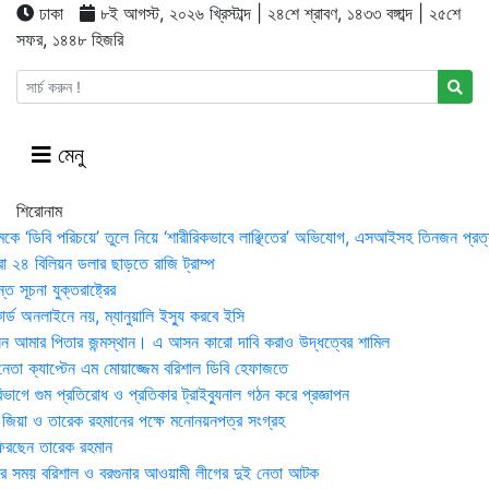
ঢাকা
৮ই আগস্ট, ২০২৬ খ্রিস্টাব্দ | ২৪শে শ্রাবণ, ১৪৩৩ বঙ্গাব্দ | ২৫শে
সফর, ১৪৪৮ হিজরি
মেনু
শিরোনাম
মকে ‘ডিবি পরিচয়ে’ তুলে নিয়ে ‘শারীরিকভাবে লাঞ্ছিতের’ অভিযোগ, এসআইসহ তিনজন প্রত্
া ২৪ বিলিয়ন ডলার ছাড়তে রাজি ট্রাম্প
 সূচনা যুক্তরাষ্ট্রের
র্ড অনলাইনে নয়, ম্যানুয়ালি ইস্যু করবে ইসি
 আমার পিতার জন্মস্থান। এ আসন কারো দাবি করাও উদ্ধত্বের শামিল
তা ক্যাপ্টেন এম মোয়াজ্জেম বরিশাল ডিবি হেফাজতে
াগে গুম প্রতিরোধ ও প্রতিকার ট্রাইব্যুনাল গঠন করে প্রজ্ঞাপন
া জিয়া ও তারেক রহমানের পক্ষে মনোনয়নপত্র সংগ্রহ
িরছেন তারেক রহমান
র সময় ব‌রিশাল ও বরগুনার আওয়ামী লীগের দুই নেতা আটক