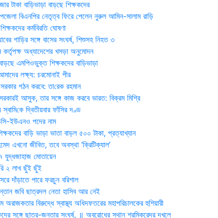
জার টাকা বাড়িভাড়া বাড়ছে শিক্ষকদের
জেলা বিএনপির নেতৃত্ব ফিরে পেলেন নুরুল আমিন-সালাম রাড়ি
িক্ষকদের কর্মবিরতি ঘোষণা
যাবের গাড়ির সঙ্গে বাসের সংঘর্ষ, শিশুসহ নিহত ৩
 কর্তৃপক্ষ অধ্যাদেশের খসড়া অনুমোদন
াড়ছে এমপিওভুক্ত শিক্ষকদের বাড়িভাড়া
দের লক্ষ্য: চরমোনাই পীর
সরকার গঠন করবে: তা‌রেক রহমান
সরকারই আসুক, তার সঙ্গে কাজ করবে ভারত: বিক্রম মিশ্রি
য় স্বা‌মি‌কে দ্বিতীয়বার ফাঁসির দণ্ড
ডিসি-ইউএনও পদের নাম
ক্ষকদের বাড়ি ভাড়া ভাতা বাড়ল ৫০০ টাকা, প্রত্যাখ্যান
দ এখনো জীবিত, তবে অবস্থা ‘ক্রিটিক্যাল’
৭ যুদ্ধজাহাজ মোতায়েন
 ২ লাখ ছুঁই ছুঁই
রে দাঁড়াতে পারে ফরচুন বরিশাল
সন্তান জবি ছাত্রদল নেতা হাসিব আর নেই
 অরাজকতার বিরুদ্ধে স্বাস্থ্য অধিদফতরের মহাপরিচালকের হুশিয়ারী
কদের সঙ্গে ছাত্র-জনতার সংঘর্ষ, ॥ অবরোধের স্থান শ্রমিকরেদর দখলে