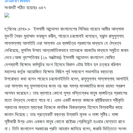
Share
Tweet
সংবাদটি পঠিত হয়েছেঃ
৬৪৭
দ;খিনের চোখ>> ইসলামী আন্দোলন বাংলাদেশের সিনিয়র নায়েবে আমীর আল্লামা
মুফতী সৈয়দ মুহাম্মাদ ফয়জুল করীম, শায়েখে চরমোনাই বলেছেন, ফ্রান্স রাসুলুল্লাহ
সাল্লাল্লাহু আলাইহি ওয়া সাল্লাম এর ব্যঙ্গচিত্র প্রকাশের মাধ্যমে যে ঔদ্ধত্য
দেখিয়েছে, মুসলিম উম্মাহ আন্তর্জাতিকভাবে তাদেরকে বয়কটের মাধ্যমে সমুচিত জবাব
দেবে।আজ বৃহস্পতিবার (২৯ অক্টোবর) ইসলামী আন্দোলন বাংলাদেশ ঘোষিত
দেশব্যাপী বিক্ষোভ কর্মসূচির অংশ হিসেবে বিকাল ৩টায় টাউন হল চত্বরে বরিশাল
মহানগর কর্তৃক আয়োজিত বিক্ষোভ মিছিল পূর্ব সমাবেশে সভাপতির বক্তব্যে
উপরোক্ত কথা বলেন শায়েখে চরমোনাইতিনি বলেন, রাসুলুল্লাহ সাল্লাল্লাহু আলাইহি
ওয়া সাল্লাম শুধু মুসলমানদের জন্য নয় বরং সমগ্র মানবজাতির জন্য রহমত স্বরুপ
আগমন করেছেন। তার ব্যাপারে কোনো সুস্থ মস্তিস্কের মানুষ ব্যঙ্গচিত্র প্রকাশের
মতো ঔদ্ধত্য দেখাতে পারে না। এমন একটি জঘন্য কাজকে রাষ্ট্রীয়ভাবে স্বীকৃতি
প্রদানের মাধ্যমে ম্যাক্রো নিজেকে মানষিক বিকারগ্রস্থ হিসেবে বিশ্ববাসীর কাছে
জানান দিয়েছে। তার প্রত্যেকটি বক্তব্য উস্কানি মূলক ও দাঙ্গা সৃষ্টির। দাঙ্গা
সৃষ্টিকারী উগ্র এমন একজন মানুষ কোনো রাষ্ট্রের প্রেসিডেন্ট হওয়ার যোগ্যতা রাখে
না। তিনি বাংলাদেশ সরকারের প্রতি আহবান জানিয়ে বলেন, জরুরি ভিত্তিতে সংসদ