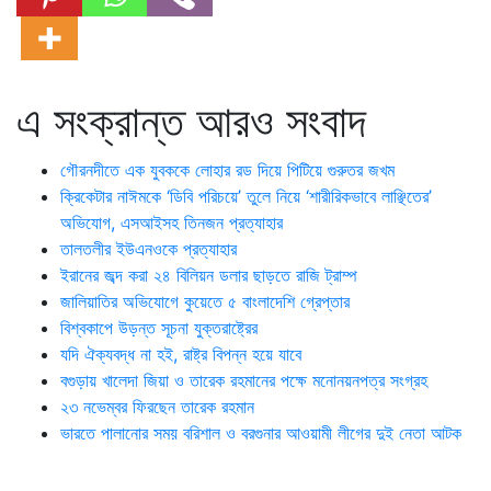
এ সংক্রান্ত আরও সংবাদ
গৌরনদীতে এক যুবককে লোহার রড দিয়ে পিটিয়ে গুরুতর জখম
ক্রিকেটার নাঈমকে ‘ডিবি পরিচয়ে’ তুলে নিয়ে ‘শারীরিকভাবে লাঞ্ছিতের’
অভিযোগ, এসআইসহ তিনজন প্রত্যাহার
তালতলীর ইউএনওকে প্রত্যাহার
ইরানের জব্দ করা ২৪ বিলিয়ন ডলার ছাড়তে রাজি ট্রাম্প
জালিয়াতির অভিযোগে কুয়েতে ৫ বাংলাদেশি গ্রেপ্তার
বিশ্বকাপে উড়ন্ত সূচনা যুক্তরাষ্ট্রের
যদি ঐক্যবদ্ধ না হই, রাষ্ট্র বিপন্ন হয়ে যাবে
বগুড়ায় খালেদা জিয়া ও তারেক রহমানের পক্ষে মনোনয়নপত্র সংগ্রহ
২৩ নভেম্বর ফিরছেন তারেক রহমান
ভারতে পালানোর সময় ব‌রিশাল ও বরগুনার আওয়ামী লীগের দুই নেতা আটক