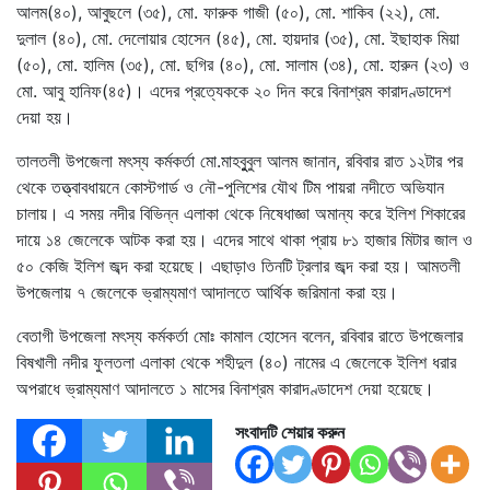
আলম(৪০), আবুছলে (৩৫), মো. ফারুক গাজী (৫০), মো. শাকিব (২২), মো.
দুলাল (৪০), মো. দেলোয়ার হোসেন (৪৫), মো. হায়দার (৩৫), মো. ইছাহাক মিয়া
(৫০), মো. হালিম (৩৫), মো. ছগির (৪০), মো. সালাম (৩৪), মো. হারুন (২৩) ও
মো. আবু হানিফ(৪৫)। এদের প্রত্যেককে ২০ দিন করে বিনাশ্রম কারাদণ্ডাদেশ
দেয়া হয়।
তালতলী উপজেলা মৎস্য কর্মকর্তা মো.মাহবুুবুল আলম জানান, রবিবার রাত ১২টার পর
থেকে তত্ত্বাবধায়নে কোস্টগার্ড ও নৌ-পুলিশের যৌথ টিম পায়রা নদীতে অভিযান
চালায়। এ সময় নদীর বিভিন্ন এলাকা থেকে নিষেধাজ্ঞা অমান্য করে ইলিশ শিকারের
দায়ে ১৪ জেলেকে আটক করা হয়। এদের সাথে থাকা প্রায় ৮১ হাজার মিটার জাল ও
৫০ কেজি ইলিশ জব্দ করা হয়েছে। এছাড়াও তিনটি ট্রলার জব্দ করা হয়। আমতলী
উপজেলায় ৭ জেলেকে ভ্রাম্যমাণ আদালতে আর্থিক জরিমানা করা হয়।
বেতাগী উপজেলা মৎস্য কর্মকর্তা মোঃ কামাল হোসেন বলেন, রবিবার রাতে উপজেলার
বিষখালী নদীর ফুলতলা এলাকা থেকে শহীদুল (৪০) নামের এ জেলেকে ইলিশ ধরার
অপরাধে ভ্রাম্যমাণ আদালতে ১ মাসের বিনাশ্রম কারাদণ্ডাদেশ দেয়া হয়েছে।
সংবাদটি শেয়ার করুন