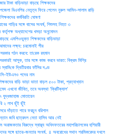
জার টাকা বাড়িভাড়া বাড়ছে শিক্ষকদের
জেলা বিএনপির নেতৃত্ব ফিরে পেলেন নুরুল আমিন-সালাম রাড়ি
িক্ষকদের কর্মবিরতি ঘোষণা
যাবের গাড়ির সঙ্গে বাসের সংঘর্ষ, শিশুসহ নিহত ৩
 কর্তৃপক্ষ অধ্যাদেশের খসড়া অনুমোদন
াড়ছে এমপিওভুক্ত শিক্ষকদের বাড়িভাড়া
দের লক্ষ্য: চরমোনাই পীর
সরকার গঠন করবে: তা‌রেক রহমান
সরকারই আসুক, তার সঙ্গে কাজ করবে ভারত: বিক্রম মিশ্রি
য় স্বা‌মি‌কে দ্বিতীয়বার ফাঁসির দণ্ড
ডিসি-ইউএনও পদের নাম
ক্ষকদের বাড়ি ভাড়া ভাতা বাড়ল ৫০০ টাকা, প্রত্যাখ্যান
দ এখনো জীবিত, তবে অবস্থা ‘ক্রিটিক্যাল’
৭ যুদ্ধজাহাজ মোতায়েন
 ২ লাখ ছুঁই ছুঁই
রে দাঁড়াতে পারে ফরচুন বরিশাল
সন্তান জবি ছাত্রদল নেতা হাসিব আর নেই
 অরাজকতার বিরুদ্ধে স্বাস্থ্য অধিদফতরের মহাপরিচালকের হুশিয়ারী
কদের সঙ্গে ছাত্র-জনতার সংঘর্ষ, ॥ অবরোধের স্থান শ্রমিকরেদর দখলে