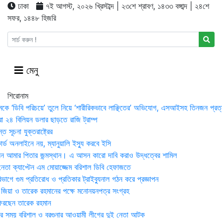
ঢাকা
৭ই আগস্ট, ২০২৬ খ্রিস্টাব্দ | ২৩শে শ্রাবণ, ১৪৩৩ বঙ্গাব্দ | ২৪শে
সফর, ১৪৪৮ হিজরি
মেনু
শিরোনাম
মকে ‘ডিবি পরিচয়ে’ তুলে নিয়ে ‘শারীরিকভাবে লাঞ্ছিতের’ অভিযোগ, এসআইসহ তিনজন প্রত্
া ২৪ বিলিয়ন ডলার ছাড়তে রাজি ট্রাম্প
 সূচনা যুক্তরাষ্ট্রের
র্ড অনলাইনে নয়, ম্যানুয়ালি ইস্যু করবে ইসি
 আমার পিতার জন্মস্থান। এ আসন কারো দাবি করাও উদ্ধত্বের শামিল
তা ক্যাপ্টেন এম মোয়াজ্জেম বরিশাল ডিবি হেফাজতে
াগে গুম প্রতিরোধ ও প্রতিকার ট্রাইব্যুনাল গঠন করে প্রজ্ঞাপন
া জিয়া ও তারেক রহমানের পক্ষে মনোনয়নপত্র সংগ্রহ
িরছেন তারেক রহমান
র সময় ব‌রিশাল ও বরগুনার আওয়ামী লীগের দুই নেতা আটক