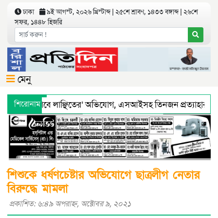
ঢাকা
৯ই আগস্ট, ২০২৬ খ্রিস্টাব্দ | ২৫শে শ্রাবণ, ১৪৩৩ বঙ্গাব্দ | ২৬শে
সফর, ১৪৪৮ হিজরি
মেনু
ে ‘শারীরিকভাবে লাঞ্ছিতের’ অভিযোগ, এসআইসহ তিনজন প্রত্যাহার
শিরোনাম
থ্য অধিদফতরের মহাপরিচালকের হুশিয়ারী
বরিশালে শ্রমিকদের সঙ্গে
শিশুকে ধর্ষণচেষ্টার অভিযোগে ছাত্রলীগ নেতার
বিরুদ্ধে মামলা
প্রকাশিত: ৬:৪৯ অপরাহ্ণ, অক্টোবর ৯, ২০২১