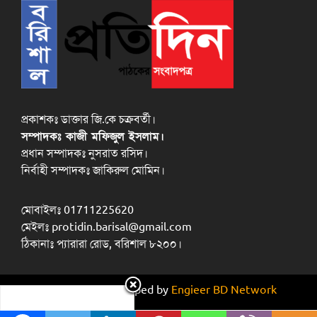
প্রকাশকঃ ডাক্তার জি.কে চক্রবর্তী।
সম্পাদকঃ কাজী মফিজুল ইসলাম।
প্রধান সম্পাদকঃ নুসরাত রসিদ।
নির্বাহী সম্পাদকঃ জাকিরুল মোমিন।
মোবাইলঃ 01711225620
মেইলঃ protidin.barisal@gmail.com
ঠিকানাঃ প্যারারা রোড, বরিশাল ৮২০০।
Design and developed by
Engieer BD Network