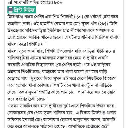
সংবাদটি পঠিত হয়েছেঃ
৮০৮
মির্জাগঞ্জে পঞ্চম শ্রেণির এক শিশু শিক্ষার্থী ( ১০) কে ধর্ষণের চেষ্টা করে
ছাত্রলীগ নেতা। ওই ছাত্রলীগ নেতার নাম মোঃ সুমন খাঁন (২৮)। তিনি
উপজেলার মজিদবাড়িয়া ইউনিয়ন ছাত্র লীগের সাধারণ সম্পাদক ও
ভয়াং গ্রামের আজিজ খাঁনের ছেলে। এ ঘটনায় শনিবার মির্জাগঞ্জ থানায়
মামলা করে শিশুটির মা।
মামলা সূত্রে জানা যায়, শিশুটি উপজেলার মজিদবাড়িয়া ইউনিয়নের
চালিতাবুনিয়া গ্রামের আসলাম সরদারের মেয়ে ও স্থানীয় একটি
সরকারি প্রাথমিক বিদ্যালয়ের ৫ম শ্রেণির ছাত্রী। গত ৮ই অক্টোবর
শুক্রবার শিশুটি ভয়াং বাজারের তার খালা কমলা বেগমের বাড়ি
বেড়াতে যায়। দুপুরের দিকে সুমন ওই ঘরে গেলে শিশুটিকে জিজ্ঞেস
করে তোমার খালা কোথায়? শিশুটি বলে খালা একটু নানা বাড়িতে
গেছে। তখন সুমন শিশুটির কাছে পান চায়। পান নিয়ে আসলে জোর
করে ধর্ষণের চেষ্টা চালায়।
এসময় ডাকচিৎকার শুনে স্থানীয়রা ছুটে এসে শিশুটিকে উদ্ধার করে।
লোকজনের টের পেয়ে সুমন পালিয়ে যায়। এ বিষয়ে মির্জাগঞ্জ থানার
অফিসার ইনচার্জ মোঃ আনোয়ার হোসেন তালুকদার বলেন, মামলটি
রুজ করে আদালতে পাঠানো হয়েছে। আসামিকে গ্রেপ্তারের চেষ্টা